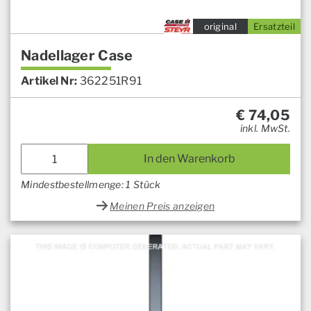
original
Ersatzteil
Nadellager Case
Artikel Nr:
362251R91
€
74,05
inkl. MwSt.
In den Warenkorb
Mindestbestellmenge: 1 Stück
Meinen Preis anzeigen