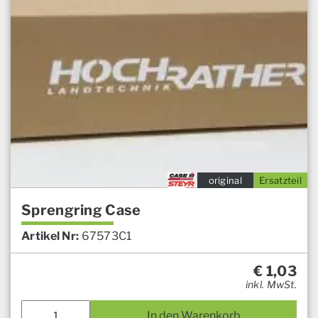
original
Ersatzteil
Sprengring Case
Artikel Nr:
67573C1
€
1,03
inkl. MwSt.
In den Warenkorb