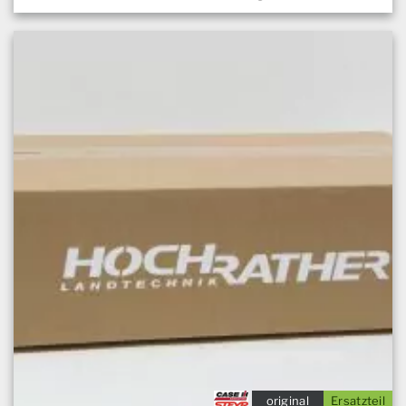
original
Ersatzteil