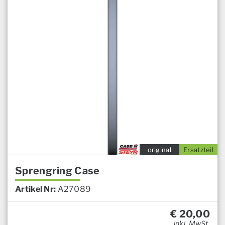
original
Ersatzteil
Sprengring Case
Artikel Nr:
A27089
€
20,00
inkl. MwSt.