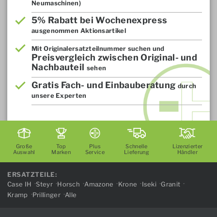
Neumaschinen)
5% Rabatt bei Wochenexpress
ausgenommen Aktionsartikel
Mit Originalersatzteilnummer suchen und
Preisvergleich zwischen Original- und
Nachbauteil
sehen
Gratis Fach- und Einbauberatung
durch
unsere Experten
Große
Top
Plus
Schnelle
Lizenzierter
Auswahl
Marken
Service
Lieferung
Händler
ERSATZTEILE:
Case IH
Steyr
Horsch
Amazone
Krone
Iseki
Granit
Kramp
Prillinger
Alle