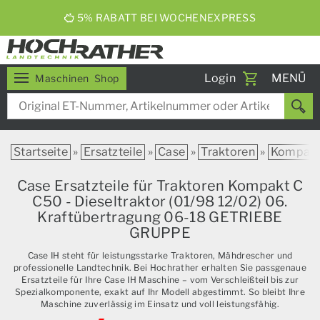
5% RABATT BEI WOCHENEXPRESS
Toggle
Login
MENÜ
Maschinen
Shop
navigati
Startseite
»
Ersatzteile
»
Case
»
Traktoren
»
Kompak
Case Ersatzteile für Traktoren Kompakt C
C50 - Dieseltraktor (01/98 12/02) 06.
Kraftübertragung 06-18 GETRIEBE
GRUPPE
Case IH steht für leistungsstarke Traktoren, Mähdrescher und
professionelle Landtechnik. Bei Hochrather erhalten Sie passgenaue
Ersatzteile für Ihre Case IH Maschine – vom Verschleißteil bis zur
Spezialkomponente, exakt auf Ihr Modell abgestimmt. So bleibt Ihre
Maschine zuverlässig im Einsatz und voll leistungsfähig.