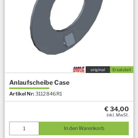
original
Ersatzteil
Anlaufscheibe Case
Artikel Nr:
3112846R1
€
34,00
inkl. MwSt.
In den Warenkorb