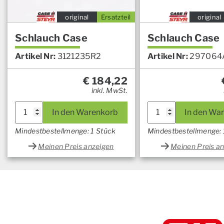
original
Ersatzteil
original
Schlauch Case
Schlauch Case
Artikel Nr:
3121235R2
Artikel Nr:
297064
€
184,22
inkl. MwSt.
In den Warenkorb
In den Wa
Mindestbestellmenge: 1 Stück
Mindestbestellmenge: 
Meinen Preis anzeigen
Meinen Preis a