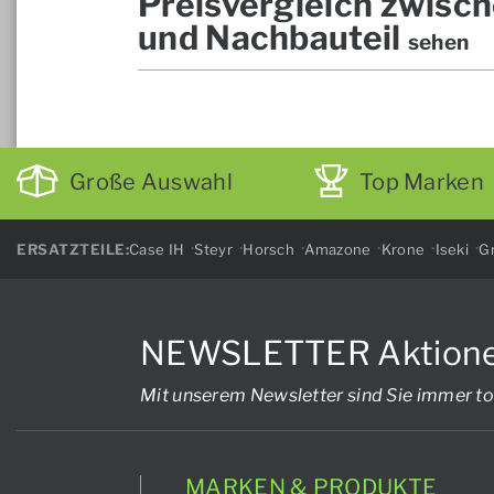
Preisvergleich zwisch
und Nachbauteil
sehen
Große Auswahl
Top Marken
ERSATZTEILE:
Case IH
Steyr
Horsch
Amazone
Krone
Iseki
Gr
NEWSLETTER Aktionen, 
Mit unserem Newsletter sind Sie immer to
MARKEN & PRODUKTE