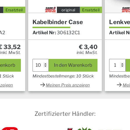
Ersatzteil
original
Ersatzteil
Kabelbinder Case
Lenkve
A2
Artikel Nr:
306132C1
Artikel N
€
33,52
€
3,40
inkl. MwSt.
inkl. MwSt.
renkorb
In den Warenkorb
1 Stück
Mindestbestellmenge: 10 Stück
Mindestbe
nzeigen
Meinen Preis anzeigen
Mei
Zertifizierter Händler: