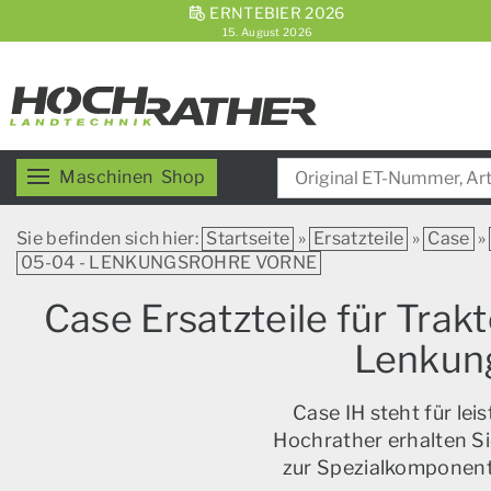
ERNTEBIER 2026
15. August 2026
Maschinen
Shop
Sie befinden sich hier:
Startseite
»
Ersatzteile
»
Case
»
05-04 - LENKUNGSROHRE VORNE
Case Ersatzteile für Trak
Lenku
Case IH steht für le
Hochrather erhalten Si
zur Spezialkomponente