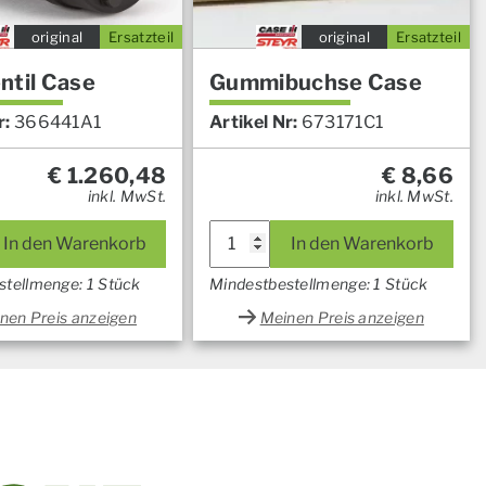
original
Ersatzteil
original
Ersatzteil
ntil Case
Gummibuchse Case
r:
366441A1
Artikel Nr:
673171C1
€
1.260,48
€
8,66
inkl. MwSt.
inkl. MwSt.
In den Warenkorb
In den Warenkorb
stellmenge: 1 Stück
Mindestbestellmenge: 1 Stück
nen Preis anzeigen
Meinen Preis anzeigen