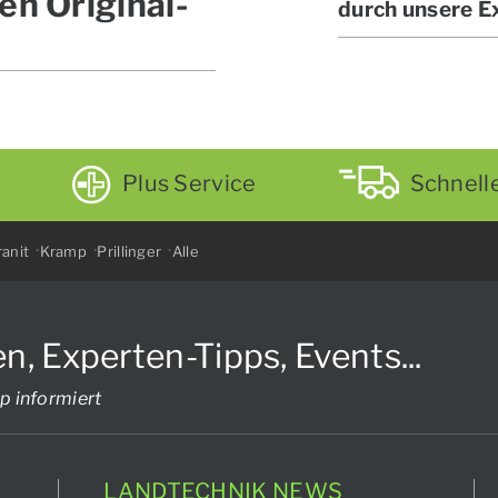
en Original-
durch unsere E
Plus Service
Schnell
anit
Kramp
Prillinger
Alle
Experten-Tipps, Events...
p informiert
LANDTECHNIK NEWS