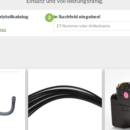
Einsatz und voll leistungsfähig.
tzteilkatalog
in Suchfeld eingeben!
2
ogen