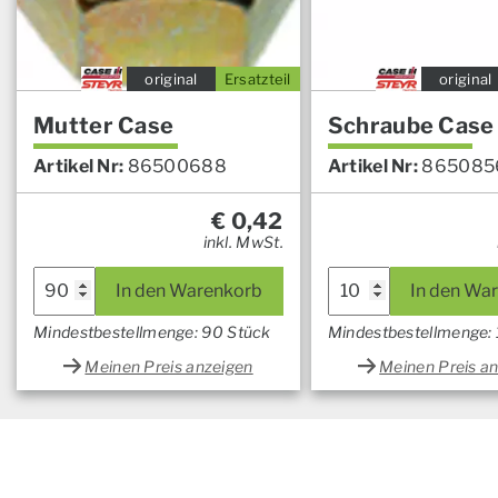
original
Ersatzteil
original
Mutter Case
Schraube Case
Artikel Nr:
86500688
Artikel Nr:
865085
€
0,42
inkl. MwSt.
In den Warenkorb
In den Wa
Mindestbestellmenge: 90 Stück
Mindestbestellmenge:
Meinen Preis anzeigen
Meinen Preis a