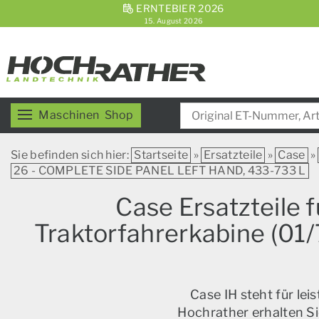
ERNTEBIER 2026
15. August 2026
Maschinen
Shop
Sie befinden sich hier:
Startseite
»
Ersatzteile
»
Case
»
26 - COMPLETE SIDE PANEL LEFT HAND, 433-733 L
Case Ersatzteile 
Traktorfahrerkabine (01
Case IH steht für le
Hochrather erhalten Si