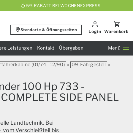
5% RABATT BEI WOCHENEXPRESS
Standorte & Öffnungszeiten
Login
Warenkorb
ere Leistungen
Kontakt
Übergaben
Menü
rfahrerkabine (01/74 - 12/90)
»
09. Fahrgestell
»
Under 100 Hp 733 -
l 26 COMPLETE SIDE PANEL
elle Landtechnik. Bei
 vom Verschleißteil bis