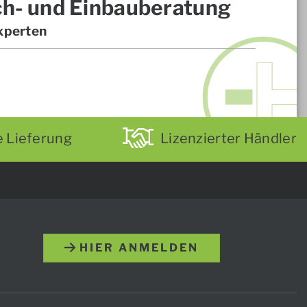
ch- und Einbauberatung
xperten
e Lieferung
Lizenzierter Händler
HIER ANMELDEN