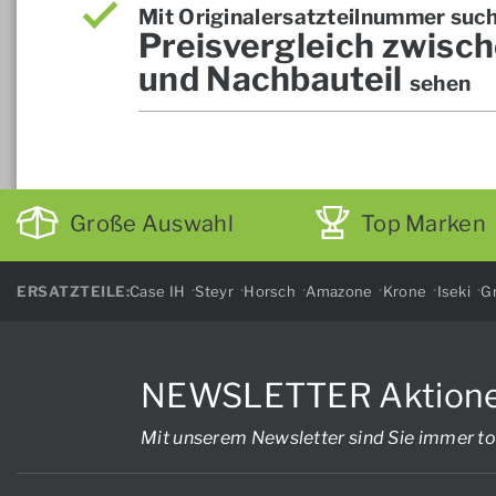
Mit Originalersatzteilnummer suc
Preisvergleich zwisch
und Nachbauteil
sehen
Große Auswahl
Top Marken
ERSATZTEILE:
Case IH
Steyr
Horsch
Amazone
Krone
Iseki
Gr
NEWSLETTER Aktionen, 
Mit unserem Newsletter sind Sie immer to