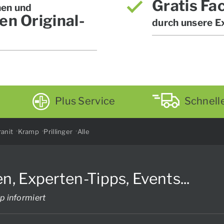
Gratis Fa
hen und
en Original-
durch unsere E
Plus Service
Schnell
anit
Kramp
Prillinger
Alle
Experten-Tipps, Events...
p informiert