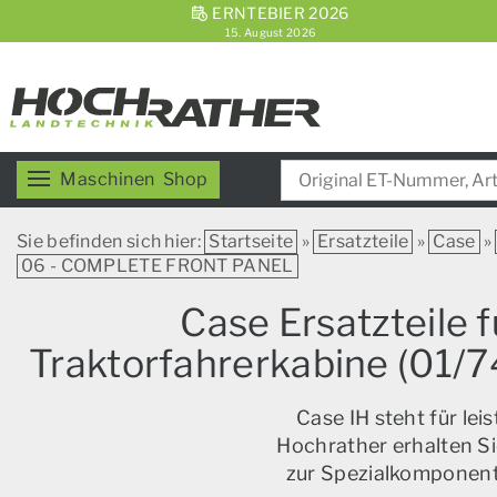
ERNTEBIER 2026
15. August 2026
Maschinen
Shop
Sie befinden sich hier:
Startseite
»
Ersatzteile
»
Case
»
06 - COMPLETE FRONT PANEL
Case Ersatzteile 
Traktorfahrerkabine (01
Case IH steht für le
Hochrather erhalten Si
zur Spezialkomponente