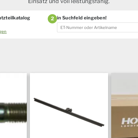
Einsatz und voll leistungsfähig.
tzteilkatalog
in Suchfeld eingeben!
2
ogen