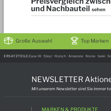
Preisvergleich zwisch
und Nachbauteil
sehen
Große Auswahl
Top Marken
ERSATZTEILE:
Case IH
Steyr
Horsch
Amazone
Krone
Iseki
Gr
NEWSLETTER Aktionen, 
Mit unserem Newsletter sind Sie immer to
MARKEN & PRODUKTE