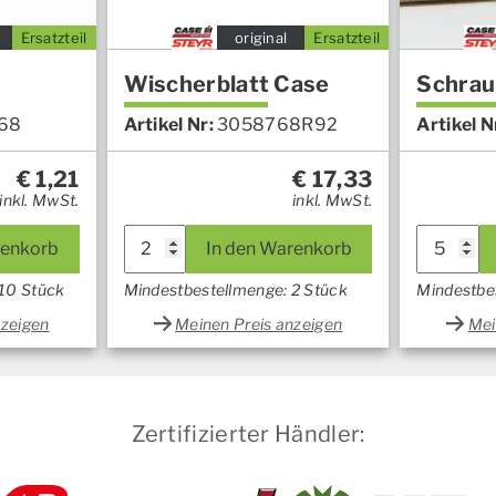
Ersatzteil
original
Ersatzteil
Wischerblatt Case
Schrau
68
Artikel Nr:
3058768R92
Artikel N
€
1,21
€
17,33
inkl. MwSt.
inkl. MwSt.
renkorb
In den Warenkorb
 10 Stück
Mindestbestellmenge: 2 Stück
Mindestbe
nzeigen
Meinen Preis anzeigen
Mei
Zertifizierter Händler: