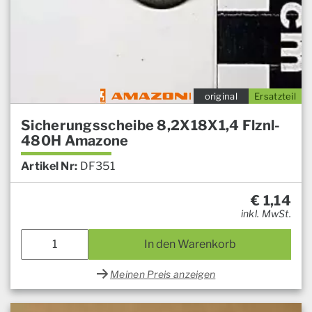
original
Ersatzteil
Sicherungsscheibe 8,2X18X1,4 Flznl-
480H Amazone
Artikel Nr:
DF351
€
1,14
inkl. MwSt.
In den Warenkorb
Meinen Preis anzeigen