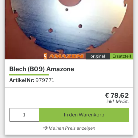
original
Ersatzteil
Blech (B09) Amazone
Artikel Nr:
979771
€
78,62
inkl. MwSt.
In den Warenkorb
Meinen Preis anzeigen