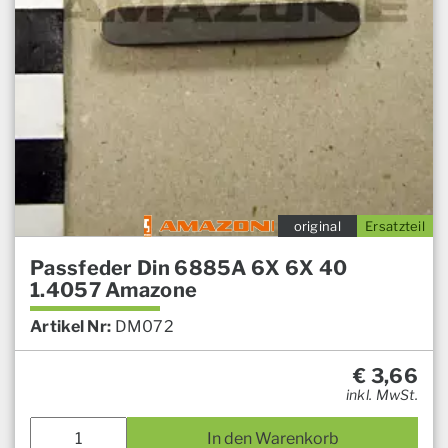
original
Ersatzteil
Passfeder Din 6885A 6X 6X 40
1.4057 Amazone
Artikel Nr:
DM072
€
3,66
inkl. MwSt.
In den Warenkorb