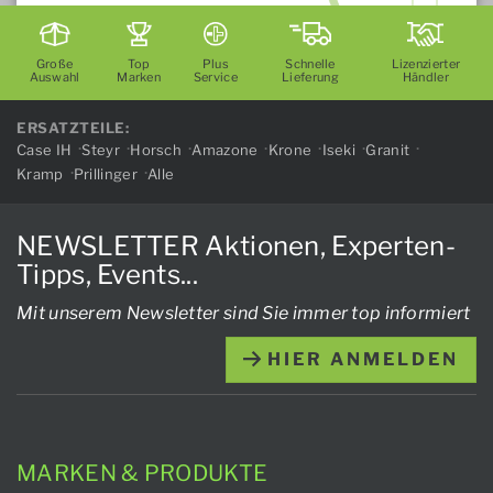
Große
Top
Plus
Schnelle
Lizenzierter
Auswahl
Marken
Service
Lieferung
Händler
ERSATZTEILE:
Case IH
Steyr
Horsch
Amazone
Krone
Iseki
Granit
Kramp
Prillinger
Alle
NEWSLETTER Aktionen, Experten-
Tipps, Events...
Mit unserem Newsletter sind Sie immer top informiert
HIER ANMELDEN
MARKEN & PRODUKTE