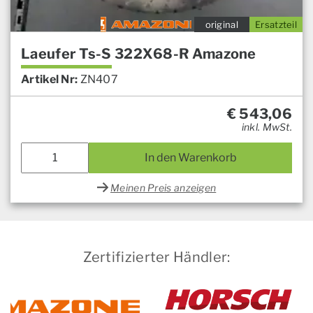
original
Ersatzteil
Laeufer Ts-S 322X68-R Amazone
Artikel Nr:
ZN407
€
543,06
inkl. MwSt.
In den Warenkorb
Meinen Preis anzeigen
Zertifizierter Händler: