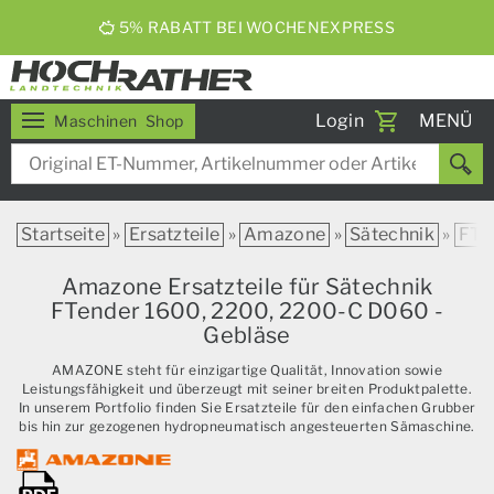
5% RABATT BEI WOCHENEXPRESS
Toggle
Login
MENÜ
Maschinen
Shop
navigati
Startseite
»
Ersatzteile
»
Amazone
»
Sätechnik
»
FTe
Amazone Ersatzteile für Sätechnik
FTender 1600, 2200, 2200-C D060 -
Gebläse
AMAZONE steht für einzigartige Qualität, Innovation sowie
Leistungsfähigkeit und überzeugt mit seiner breiten Produktpalette.
In unserem Portfolio finden Sie Ersatzteile für den einfachen Grubber
bis hin zur gezogenen hydropneumatisch angesteuerten Sämaschine.