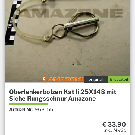
original
Ersatzteil
Oberlenkerbolzen Kat Ii 25X148 mit
Siche Rungsschnur Amazone
Artikel Nr:
968155
€
33,90
inkl. MwSt.