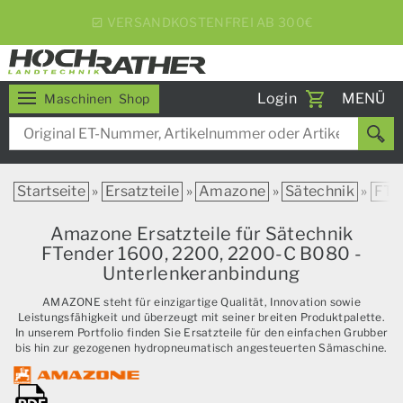
5% RABATT BEI WOCHENEXPRESS
Toggle
Login
MENÜ
Maschinen
Shop
navigati
Startseite
»
Ersatzteile
»
Amazone
»
Sätechnik
»
FTe
Amazone Ersatzteile für Sätechnik
FTender 1600, 2200, 2200-C B080 -
Unterlenkeranbindung
AMAZONE steht für einzigartige Qualität, Innovation sowie
Leistungsfähigkeit und überzeugt mit seiner breiten Produktpalette.
In unserem Portfolio finden Sie Ersatzteile für den einfachen Grubber
bis hin zur gezogenen hydropneumatisch angesteuerten Sämaschine.