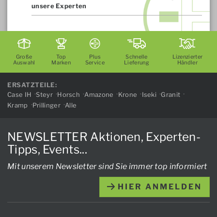
unsere Experten
Große
Top
Plus
Schnelle
Lizenzierter
Auswahl
Marken
Service
Lieferung
Händler
ERSATZTEILE:
Case IH
Steyr
Horsch
Amazone
Krone
Iseki
Granit
Kramp
Prillinger
Alle
NEWSLETTER Aktionen, Experten-
Tipps, Events...
Mit unserem Newsletter sind Sie immer top informiert
HIER ANMELDEN