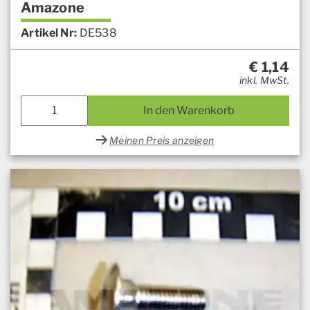
Amazone
Artikel Nr:
DE538
€
1,14
inkl. MwSt.
In den Warenkorb
Meinen Preis anzeigen