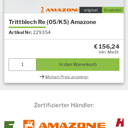
original
Ersatzteil
Trittblech Re (05/K5) Amazone
Artikel Nr:
229354
€
156,24
inkl. MwSt.
In den Warenkorb
Meinen Preis anzeigen
Zertifizierter Händler: