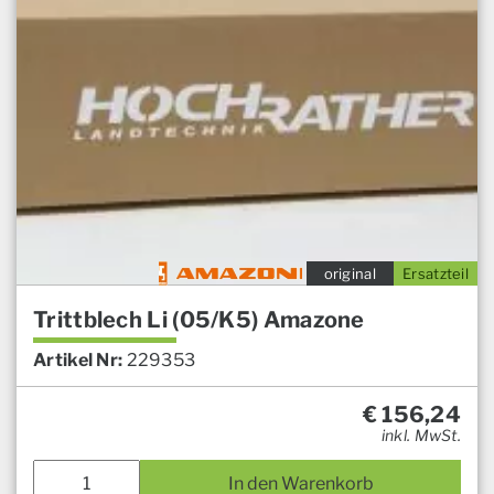
original
Ersatzteil
Trittblech Li (05/K5) Amazone
Artikel Nr:
229353
€
156,24
inkl. MwSt.
In den Warenkorb