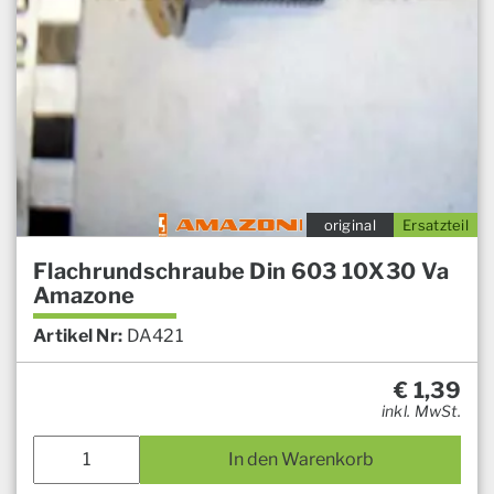
original
Ersatzteil
Flachrundschraube Din 603 10X30 Va
Amazone
Artikel Nr:
DA421
€
1,39
inkl. MwSt.
In den Warenkorb