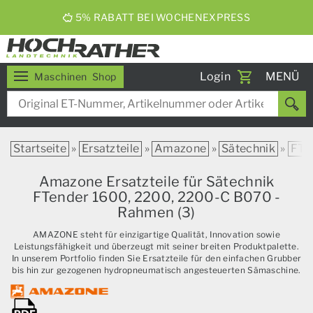
5% RABATT BEI WOCHENEXPRESS
Toggle
Login
MENÜ
Maschinen
Shop
navigati
Startseite
»
Ersatzteile
»
Amazone
»
Sätechnik
»
FTe
Amazone Ersatzteile für Sätechnik
FTender 1600, 2200, 2200-C B070 -
Rahmen (3)
AMAZONE steht für einzigartige Qualität, Innovation sowie
Leistungsfähigkeit und überzeugt mit seiner breiten Produktpalette.
In unserem Portfolio finden Sie Ersatzteile für den einfachen Grubber
bis hin zur gezogenen hydropneumatisch angesteuerten Sämaschine.