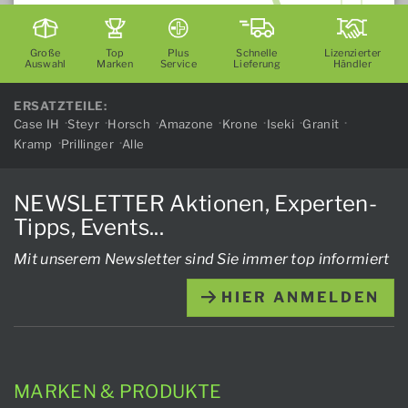
Große
Top
Plus
Schnelle
Lizenzierter
Auswahl
Marken
Service
Lieferung
Händler
ERSATZTEILE:
Case IH
Steyr
Horsch
Amazone
Krone
Iseki
Granit
Kramp
Prillinger
Alle
NEWSLETTER Aktionen, Experten-
Tipps, Events...
Mit unserem Newsletter sind Sie immer top informiert
HIER ANMELDEN
MARKEN & PRODUKTE