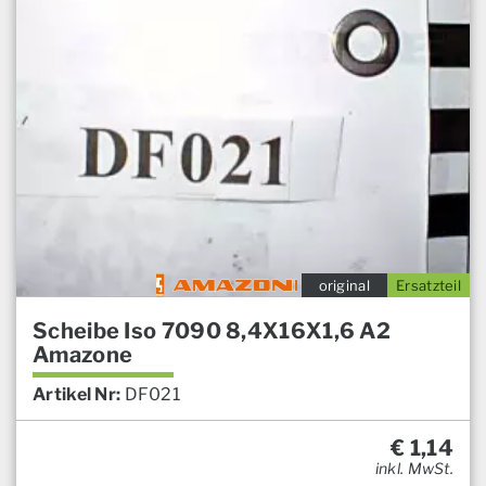
original
Ersatzteil
Scheibe Iso 7090 8,4X16X1,6 A2
Amazone
Artikel Nr:
DF021
€
1,14
inkl. MwSt.