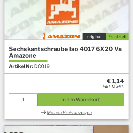
original
Ersatzteil
Sechskantschraube Iso 4017 6X20 Va
Amazone
Artikel Nr:
DC019
€
1,14
inkl. MwSt.
In den Warenkorb
Meinen Preis anzeigen