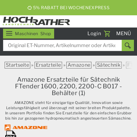
ERNTEBIER 2026
Toggle
Login
MENÜ
Maschinen
Shop
navigati
Startseite
»
Ersatzteile
»
Amazone
»
Sätechnik
»
FTe
Amazone Ersatzteile für Sätechnik
FTender 1600, 2200, 2200-C B017 -
Behälter (1)
AMAZONE steht für einzigartige Qualität, Innovation sowie
Leistungsfähigkeit und überzeugt mit seiner breiten Produktpalette.
In unserem Portfolio finden Sie Ersatzteile für den einfachen Grubber
bis hin zur gezogenen hydropneumatisch angesteuerten Sämaschine.