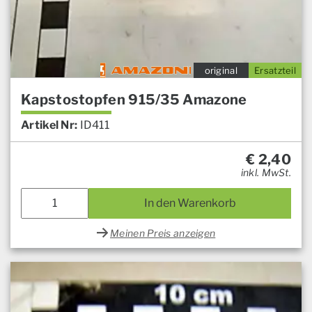
original
Ersatzteil
Kapstostopfen 915/35 Amazone
Artikel Nr:
ID411
€
2,40
inkl. MwSt.
In den Warenkorb
Meinen Preis anzeigen