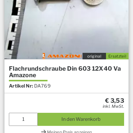
original
Ersatzteil
Flachrundschraube Din 603 12X40 Va
Amazone
Artikel Nr:
DA769
€
3,53
inkl. MwSt.
In den Warenkorb
Meinen Preis anzeigen