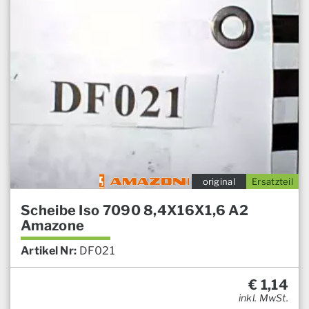
original
Ersatzteil
Scheibe Iso 7090 8,4X16X1,6 A2
Amazone
Artikel Nr:
DF021
€
1,14
inkl. MwSt.