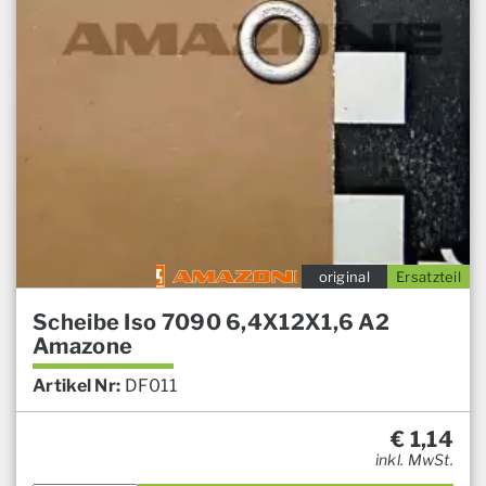
original
Ersatzteil
Scheibe Iso 7090 6,4X12X1,6 A2
Amazone
Artikel Nr:
DF011
€
1,14
inkl. MwSt.