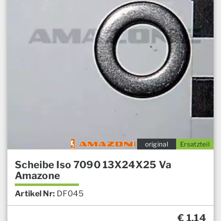
original
Ersatzteil
Scheibe Iso 7090 13X24X25 Va
Amazone
Artikel Nr:
DF045
€
1,14