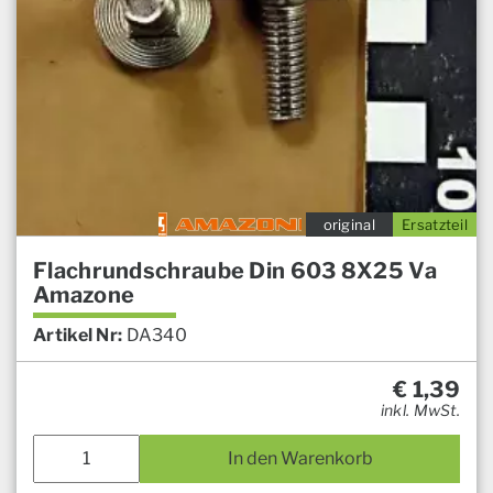
original
Ersatzteil
Flachrundschraube Din 603 8X25 Va
Amazone
Artikel Nr:
DA340
€
1,39
inkl. MwSt.
In den Warenkorb