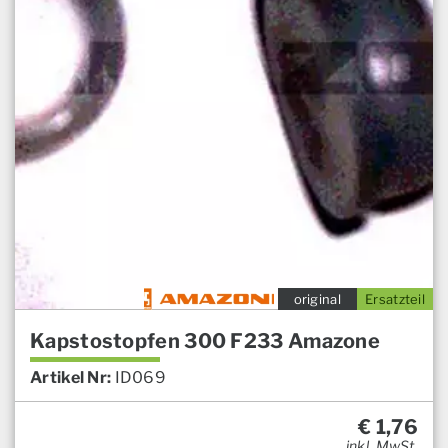
original
Ersatzteil
Kapstostopfen 300 F233 Amazone
Artikel Nr:
ID069
€
1,76
inkl. MwSt.