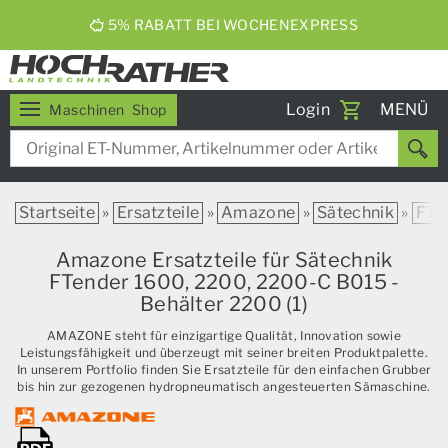
ERNTEBIER 2026
Toggle
Login
MENÜ
Maschinen
Shop
navigati
Startseite
»
Ersatzteile
»
Amazone
»
Sätechnik
»
FTe
Amazone Ersatzteile für Sätechnik
FTender 1600, 2200, 2200-C B015 -
Behälter 2200 (1)
AMAZONE steht für einzigartige Qualität, Innovation sowie
Leistungsfähigkeit und überzeugt mit seiner breiten Produktpalette.
In unserem Portfolio finden Sie Ersatzteile für den einfachen Grubber
bis hin zur gezogenen hydropneumatisch angesteuerten Sämaschine.