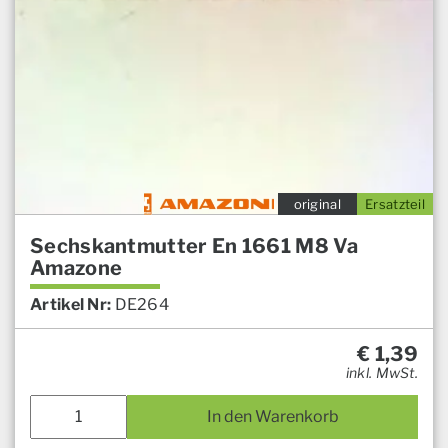
original
Ersatzteil
Sechskantmutter En 1661 M8 Va
Amazone
Artikel Nr:
DE264
€
1,39
inkl. MwSt.
In den Warenkorb