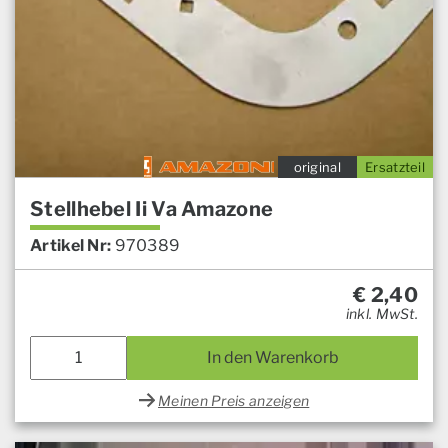
original
Ersatzteil
Stellhebel Ii Va Amazone
Artikel Nr:
970389
€
2,40
inkl. MwSt.
In den Warenkorb
Meinen Preis anzeigen