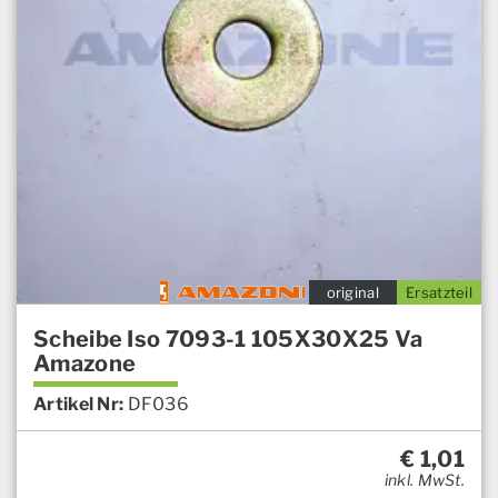
original
Ersatzteil
Scheibe Iso 7093-1 105X30X25 Va
Amazone
Artikel Nr:
DF036
€
1,01
inkl. MwSt.