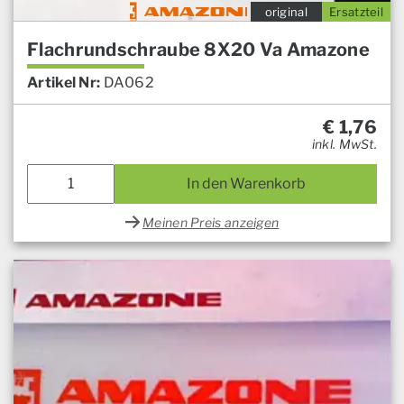
original
Ersatzteil
Flachrundschraube 8X20 Va Amazone
Artikel Nr:
DA062
€
1,76
inkl. MwSt.
In den Warenkorb
Meinen Preis anzeigen