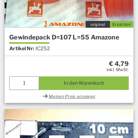
original
Ersatzteil
Gewindepack D=107 L=55 Amazone
Artikel Nr:
IC252
€
4,79
inkl. MwSt.
In den Warenkorb
Meinen Preis anzeigen