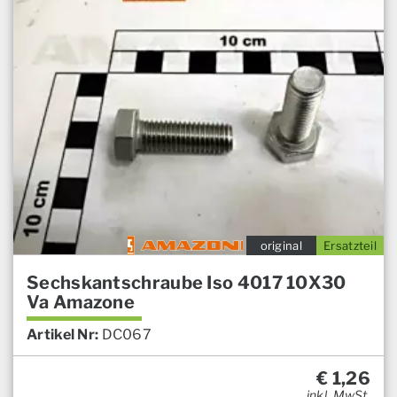
original
Ersatzteil
Sechskantschraube Iso 4017 10X30
Va Amazone
Artikel Nr:
DC067
€
1,26
inkl. MwSt.