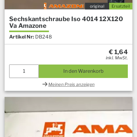
original
Ersatzteil
Sechskantschraube Iso 4014 12X120
Va Amazone
Artikel Nr:
DB248
€
1,64
inkl. MwSt.
In den Warenkorb
Meinen Preis anzeigen