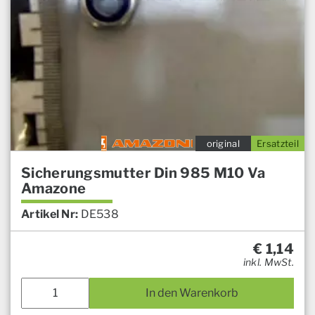
original
Ersatzteil
Sicherungsmutter Din 985 M10 Va
Amazone
Artikel Nr:
DE538
€
1,14
inkl. MwSt.
In den Warenkorb