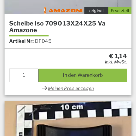
original
Ersatzteil
Scheibe Iso 7090 13X24X25 Va
Amazone
Artikel Nr:
DF045
€
1,14
inkl. MwSt.
In den Warenkorb
Meinen Preis anzeigen