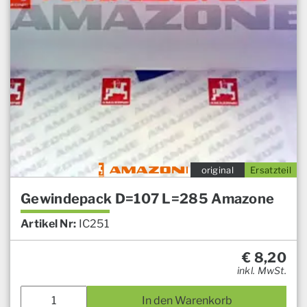
original
Ersatzteil
Gewindepack D=107 L=285 Amazone
Artikel Nr:
IC251
€
8,20
inkl. MwSt.
In den Warenkorb