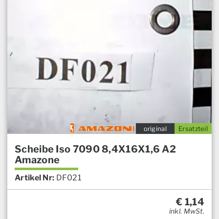
original
Ersatzteil
Scheibe Iso 7090 8,4X16X1,6 A2
Amazone
Artikel Nr:
DF021
€
1,14
inkl. MwSt.