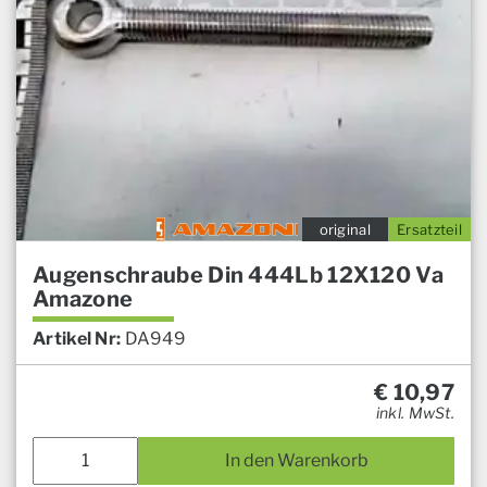
original
Ersatzteil
Augenschraube Din 444Lb 12X120 Va
Amazone
Artikel Nr:
DA949
€
10,97
inkl. MwSt.
In den Warenkorb