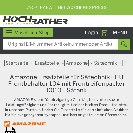
ERNTEBIER 2026
Toggle
Login
MENÜ
Maschinen
Shop
navigati
Startseite
»
Ersatzteile
»
Amazone
»
Sätechnik
»
FP
Amazone Ersatzteile für Sätechnik FPU
Frontbehälter 104 mit Frontreifenpacker
D010 - Sätank
AMAZONE steht für einzigartige Qualität, Innovation sowie
Leistungsfähigkeit und überzeugt mit seiner breiten Produktpalette.
In unserem Portfolio finden Sie Ersatzteile für den einfachen Grubber
bis hin zur gezogenen hydropneumatisch angesteuerten Sämaschine.