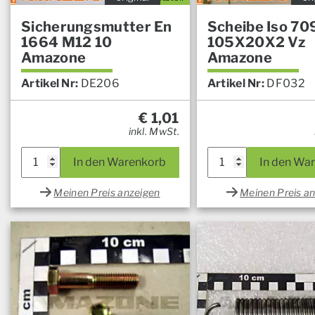
Sicherungsmutter En
Scheibe Iso 70
1664 M12 10
105X20X2 Vz
Amazone
Amazone
Artikel Nr:
DE206
Artikel Nr:
DF032
€
1,01
inkl. MwSt.
In den Warenkorb
In den Wa
Meinen Preis anzeigen
Meinen Preis a