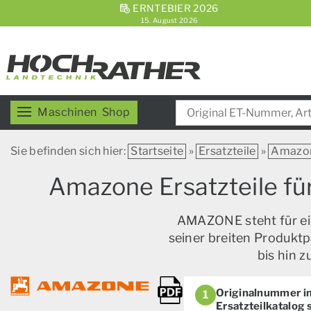
ERNTEBIER 2026
15. August 2026
Maschinen
Shop
Sie befinden sich hier:
Startseite
»
Ersatzteile
»
Amazo
Amazone Ersatzteile fü
AMAZONE steht für ein
seiner breiten Produktp
bis hin 
Originalnummer i
1
Ersatzteilkatalog