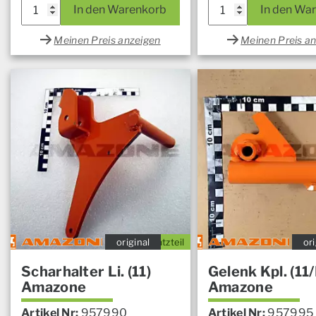
In den Warenkorb
In den Wa
Meinen Preis anzeigen
Meinen Preis a
original
Ersatzteil
ori
Scharhalter Li. (11)
Gelenk Kpl. (11
Amazone
Amazone
Artikel Nr:
957990
Artikel Nr:
957995