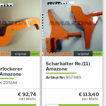
original
Ersatzteil
original
Ersatzteil
Scharhalter Re.(11)
rlockerer
Amazone
 Amazone
Artikel Nr:
957989
r:
205144
€
92,74
€
113,40
inkl. MwSt.
inkl. MwSt.