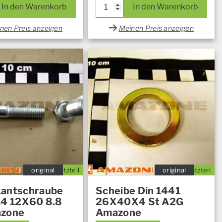
In den Warenkorb
In den Warenkorb
nen Preis anzeigen
Meinen Preis anzeigen
original
Ersatzteil
original
Ersatzteil
antschraube
Scheibe Din 1441
14 12X60 8.8
26X40X4 St A2G
azone
Amazone