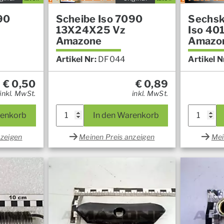
90
Scheibe Iso 7090
Sechsk
13X24X25 Vz
Iso 40
Amazone
Amazo
Artikel Nr:
DF044
Artikel N
€
0,50
€
0,89
inkl. MwSt.
inkl. MwSt.
renkorb
In den Warenkorb
nzeigen
Meinen Preis anzeigen
Mei