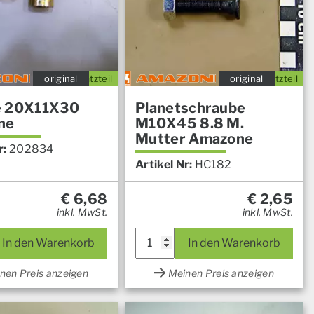
original
Ersatzteil
original
Ersatzteil
e 20X11X30
Planetschraube
ne
M10X45 8.8 M.
Mutter Amazone
r:
202834
Artikel Nr:
HC182
€
6,68
€
2,65
inkl. MwSt.
inkl. MwSt.
In den Warenkorb
In den Warenkorb
nen Preis anzeigen
Meinen Preis anzeigen