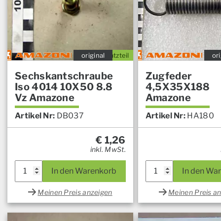
original
Ersatzteil
ori
Sechskantschraube
Zugfeder
Iso 4014 10X50 8.8
4,5X35X188
Vz Amazone
Amazone
Artikel Nr:
DB037
Artikel Nr:
HA180
€
1,26
inkl. MwSt.
In den Warenkorb
In den Wa
Meinen Preis anzeigen
Meinen Preis a