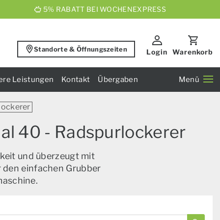
5% RABATT BEI WOCHENEXPRESS
Standorte & Öffnungszeiten
Login
Warenkorb
ere Leistungen
Kontakt
Übergaben
Menü
lockerer
al 40 - Radspurlockerer
keit und überzeugt mit
ür den einfachen Grubber
maschine.