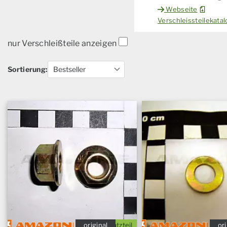
Webseite
Verschleissteilekat
nur Verschleißteile anzeigen
Sortierung:
original
Ersatzteil
ori