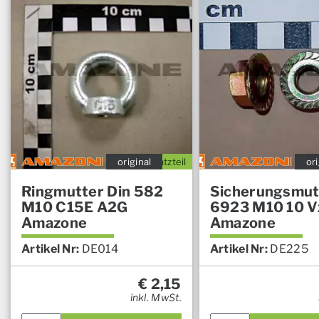
original
Ersatzteil
ori
Ringmutter Din 582
Sicherungsmut
M10 C15E A2G
6923 M10 10 V
Amazone
Amazone
Artikel Nr:
DE014
Artikel Nr:
DE225
€
2,15
inkl. MwSt.