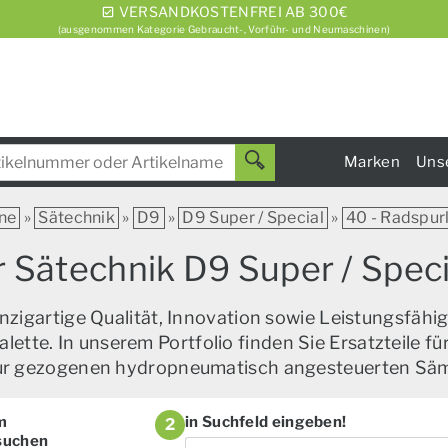
VERSANDKOSTENFREI AB 300€
(ausgenommen Kategorie Gebraucht-, Vorführ- und Neumaschinen)
Marken
Uns
ne
»
Sätechnik
»
D9
»
D9 Super / Special
»
40 - Radspur
r Sätechnik D9 Super / Speci
zigartige Qualität, Innovation sowie Leistungsfähig
alette. In unserem Portfolio finden Sie Ersatzteile f
zur gezogenen hydropneumatisch angesteuerten Sä
m
in Suchfeld eingeben!
2
 suchen