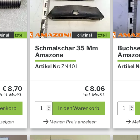
ginal
Ersatzteil
original
Ersatzteil
Schmalschar 35 Mm
Buchs
Amazone
Amazo
Artikel Nr:
ZN401
Artikel N
€
8,70
€
8,06
inkl. MwSt.
inkl. MwSt.
renkorb
In den Warenkorb
nzeigen
Meinen Preis anzeigen
Mei