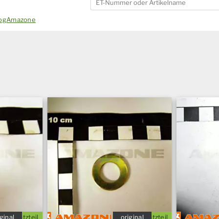
alogAmazone
ginal
Ersatzteil
original
Ersatzteil