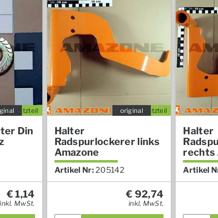
ginal
Ersatzteil
original
Ersatzteil
ter Din
Halter
Halter
z
Radspurlockerer links
Radspu
Amazone
rechts
Artikel Nr:
205142
Artikel N
€
1,14
€
92,74
inkl. MwSt.
inkl. MwSt.