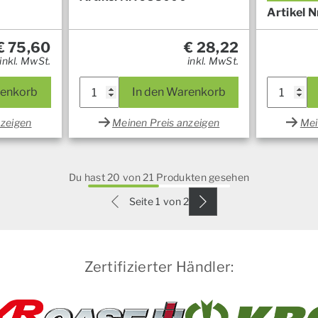
Artikel N
€
75,60
€
28,22
inkl. MwSt.
inkl. MwSt.
renkorb
In den Warenkorb
nzeigen
Meinen Preis anzeigen
Mei
Du hast 20 von 21 Produkten gesehen
Seite 1 von 2
Zertifizierter Händler: