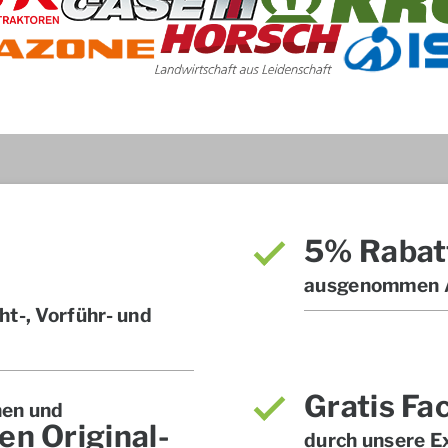
5% Rabat
ausgenommen A
t-, Vorführ- und
Gratis Fa
hen und
en Original-
durch unsere E