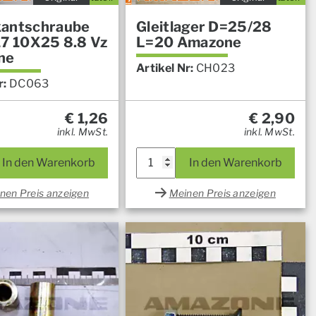
antschraube
Gleitlager D=25/28
17 10X25 8.8 Vz
L=20 Amazone
ne
Artikel Nr:
CH023
r:
DC063
€
1,26
€
2,90
inkl. MwSt.
inkl. MwSt.
In den Warenkorb
In den Warenkorb
nen Preis anzeigen
Meinen Preis anzeigen