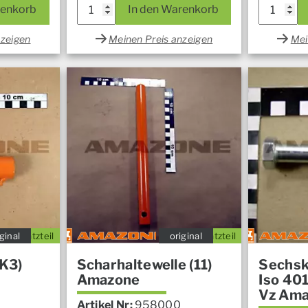
renkorb
In den Warenkorb
nzeigen
Meinen Preis anzeigen
Mei
ginal
Ersatzteil
original
Ersatzteil
/K3)
Scharhaltewelle (11)
Sechsk
Amazone
Iso 40
Vz Am
Artikel Nr:
958000