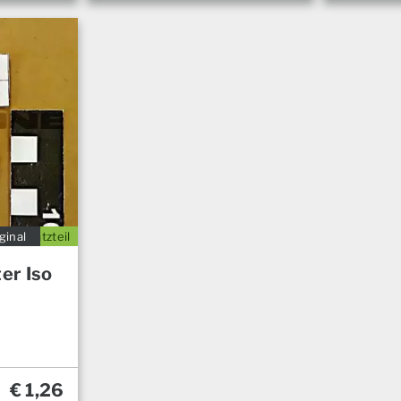
ginal
Ersatzteil
er Iso
€
1,26