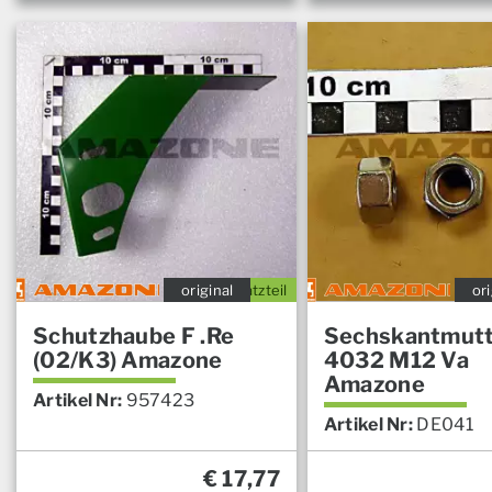
original
Ersatzteil
ori
Schutzhaube F .Re
Sechskantmutt
(02/K3) Amazone
4032 M12 Va
Amazone
Artikel Nr:
957423
Artikel Nr:
DE041
€
17,77