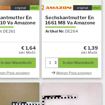
original
Ersatzteil
original
Ersatzteil
antmutter En
Sechskantmutter En
10 Va Amazone
1661 M8 Va Amazone
r:
DE261
Artikel Nr:
DE264
€
1,64
€
1,39
inkl. MwSt.
inkl. MwSt.
In den Warenkorb
In den Warenkorb
nen Preis anzeigen
Meinen Preis anzeigen