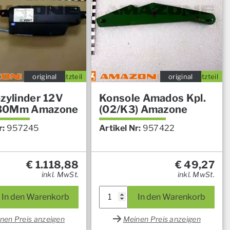
original
Ersatzteil
original
Ersatzteil
ozylinder 12V
Konsole Amados Kpl.
30Mm Amazone
(02/K3) Amazone
r:
957245
Artikel Nr:
957422
€
1.118,88
€
49,27
inkl. MwSt.
inkl. MwSt.
In den Warenkorb
In den Warenkorb
nen Preis anzeigen
Meinen Preis anzeigen