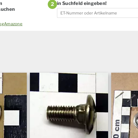
m
in Suchfeld eingeben!
2
 suchen
alogAmazone