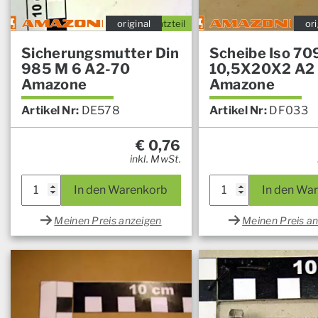
original
Ersatzteil
ori
Sicherungsmutter Din
Scheibe Iso 70
985 M 6 A2-70
10,5X20X2 A2
Amazone
Amazone
Artikel Nr:
DE578
Artikel Nr:
DF033
€
0,76
inkl. MwSt.
In den Warenkorb
In den Wa
Meinen Preis anzeigen
Meinen Preis a