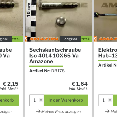
ginal
Ersatzteil
original
Ersatzteil
aube
Sechskantschraube
Elektr
0 Va
Iso 4014 10X65 Va
Hub=1
Amazone
Artikel N
Artikel Nr:
DB178
€
2,15
€
1,64
inkl. MwSt.
inkl. MwSt.
renkorb
In den Warenkorb
nzeigen
Meinen Preis anzeigen
Mei