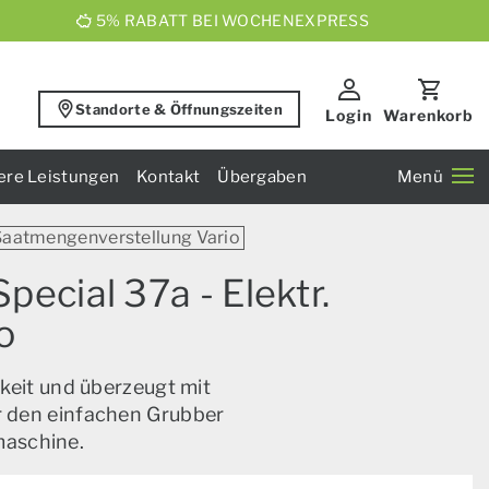
5% RABATT BEI WOCHENEXPRESS
Standorte & Öffnungszeiten
Login
Warenkorb
ere Leistungen
Kontakt
Übergaben
Menü
 Saatmengenverstellung Vario
ecial 37a - Elektr.
o
keit und überzeugt mit
ür den einfachen Grubber
maschine.