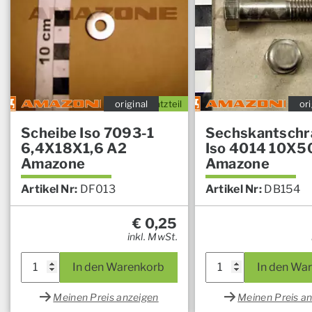
original
Ersatzteil
ori
Scheibe Iso 7093-1
Sechskantschr
6,4X18X1,6 A2
Iso 4014 10X5
Amazone
Amazone
Artikel Nr:
DF013
Artikel Nr:
DB154
€
0,25
inkl. MwSt.
In den Warenkorb
In den Wa
Meinen Preis anzeigen
Meinen Preis a