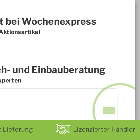
t bei Wochenexpress
ktionsartikel
ch- und Einbauberatung
xperten
e Lieferung
Lizenzierter Händler