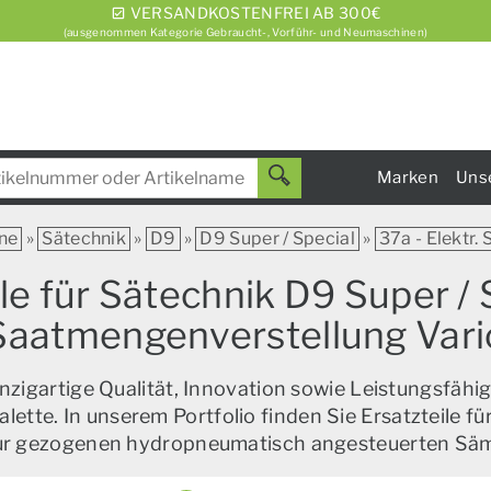
VERSANDKOSTENFREI AB 300€
(ausgenommen Kategorie Gebraucht-, Vorführ- und Neumaschinen)
Marken
Uns
ne
»
Sätechnik
»
D9
»
D9 Super / Special
»
37a - Elektr.
e für Sätechnik D9 Super / Sp
Saatmengenverstellung Vari
zigartige Qualität, Innovation sowie Leistungsfähig
alette. In unserem Portfolio finden Sie Ersatzteile f
zur gezogenen hydropneumatisch angesteuerten Sä