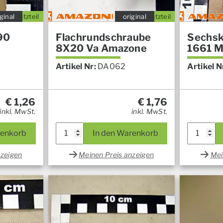
ginal
Ersatzteil
original
Ersatzteil
90
Flachrundschraube
Sechsk
8X20 Va Amazone
1661 M
Artikel Nr:
DA062
Artikel N
€
1,26
€
1,76
inkl. MwSt.
inkl. MwSt.
renkorb
In den Warenkorb
nzeigen
Meinen Preis anzeigen
Mei