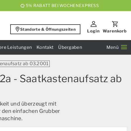
5% RABATT BEI WOCHENEXPRESS
Standorte & Öffnungszeiten
Login
Warenkorb
ere Leistungen
Kontakt
Übergaben
Menü
tenaufsatz ab 03.2001
 2a - Saatkastenaufsatz ab
keit und überzeugt mit
ür den einfachen Grubber
maschine.