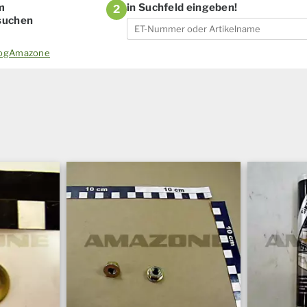
m
in Suchfeld eingeben!
2
 suchen
alogAmazone