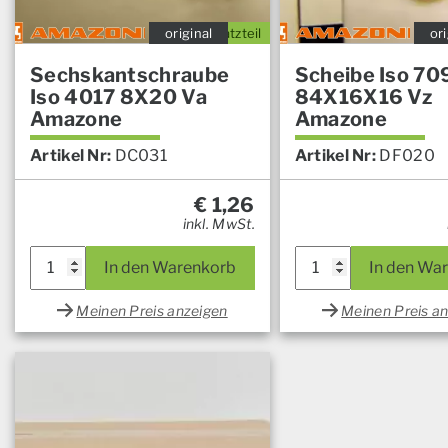
original
Ersatzteil
ori
Sechskantschraube
Scheibe Iso 70
Iso 4017 8X20 Va
84X16X16 Vz
Amazone
Amazone
Artikel Nr:
DC031
Artikel Nr:
DF020
€
1,26
inkl. MwSt.
In den Warenkorb
In den Wa
Meinen Preis anzeigen
Meinen Preis a