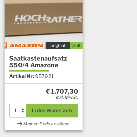
original
Ersatzteil
Saatkastenaufsatz
550/4 Amazone
Artikel Nr:
957921
€
1.707,30
inkl. MwSt.
In den Warenkorb
Meinen Preis anzeigen