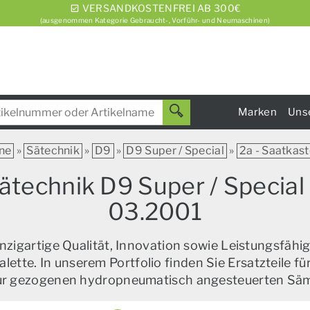
VERSANDKOSTENFREI AB 300€
(ausgenommen Kategorie Gebraucht-, Vorführ- und Neumaschinen)
Marken
Uns
ne
»
Sätechnik
»
D9
»
D9 Super / Special
»
2a - Saatkas
ätechnik D9 Super / Special
03.2001
zigartige Qualität, Innovation sowie Leistungsfähig
alette. In unserem Portfolio finden Sie Ersatzteile f
zur gezogenen hydropneumatisch angesteuerten Sä