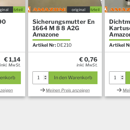
ginal
Ersatzteil
original
Ersatzteil
90
Sicherungsmutter En
Dichtm
1664 M 8 8 A2G
Kartus
Amazone
Amazo
Artikel Nr:
DE210
Artikel N
€
1,14
€
0,76
inkl. MwSt.
inkl. MwSt.
renkorb
In den Warenkorb
nzeigen
Meinen Preis anzeigen
Mei