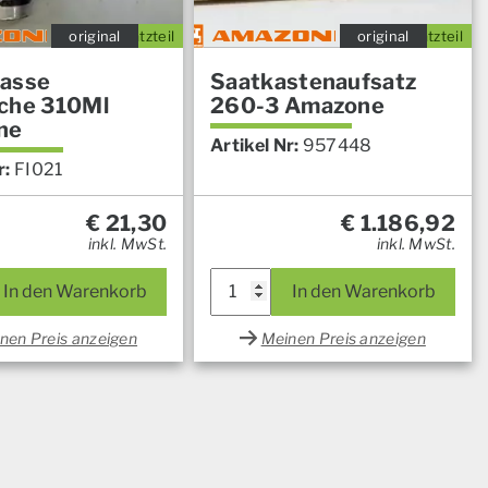
original
Ersatzteil
original
Ersatzteil
asse
Saatkastenaufsatz
che 310Ml
260-3 Amazone
ne
Artikel Nr:
957448
r:
FI021
€
21,30
€
1.186,92
inkl. MwSt.
inkl. MwSt.
In den Warenkorb
In den Warenkorb
nen Preis anzeigen
Meinen Preis anzeigen