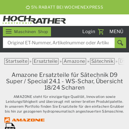
5% RABATT BEI WOCHENEXPRESS
Toggle
Login
MENÜ
Maschinen
Shop
navigati
Startseite
»
Ersatzteile
»
Amazone
»
Sätechnik
»
D9
Amazone Ersatzteile für Sätechnik D9
Super / Special 24.1 - WS-Schar, Übersicht
18/24 Scharen
AMAZONE steht für einzigartige Qualität, Innovation sowie
Leistungsfähigkeit und überzeugt mit seiner breiten Produktpalette.
In unserem Portfolio finden Sie Ersatzteile für den einfachen Grubber
bis hin zur gezogenen hydropneumatisch angesteuerten Sämaschine.