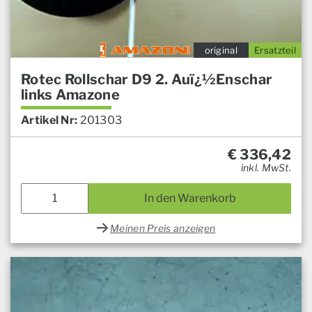
original
Ersatzteil
Rotec Rollschar D9 2. Auï¿½Enschar
links Amazone
Artikel Nr:
201303
€
336,42
inkl. MwSt.
In den Warenkorb
Meinen Preis anzeigen