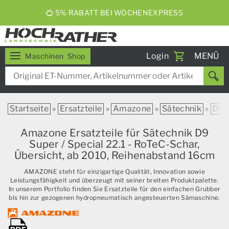
5% RABATT BEI WOCHENEXPRESS
Toggle
Login
MENÜ
Maschinen
Shop
navigati
Startseite
»
Ersatzteile
»
Amazone
»
Sätechnik
»
D9
Amazone Ersatzteile für Sätechnik D9
Super / Special 22.1 - RoTeC-Schar,
Übersicht, ab 2010, Reihenabstand 16cm
AMAZONE steht für einzigartige Qualität, Innovation sowie
Leistungsfähigkeit und überzeugt mit seiner breiten Produktpalette.
In unserem Portfolio finden Sie Ersatzteile für den einfachen Grubber
bis hin zur gezogenen hydropneumatisch angesteuerten Sämaschine.