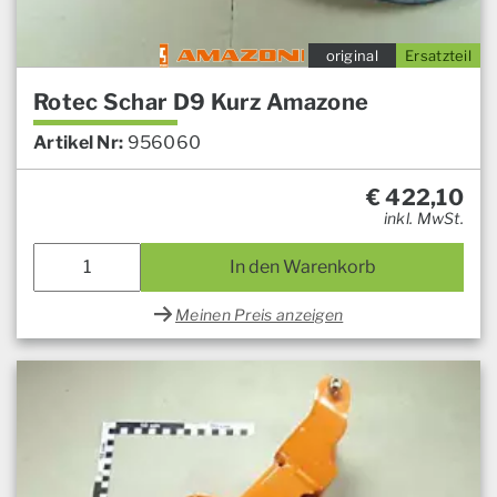
original
Ersatzteil
Rotec Schar D9 Kurz Amazone
Artikel Nr:
956060
€
422,10
inkl. MwSt.
In den Warenkorb
Meinen Preis anzeigen