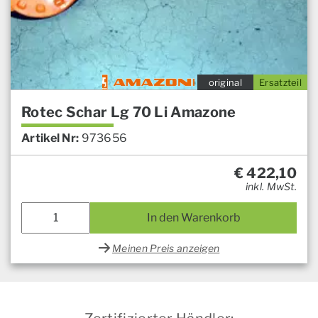
original
Ersatzteil
Rotec Schar Lg 70 Li Amazone
Artikel Nr:
973656
€
422,10
inkl. MwSt.
In den Warenkorb
Meinen Preis anzeigen