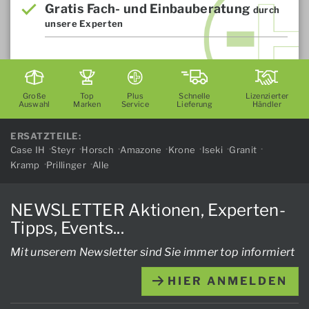
Gratis Fach- und Einbauberatung
durch
unsere Experten
Große
Top
Plus
Schnelle
Lizenzierter
Auswahl
Marken
Service
Lieferung
Händler
ERSATZTEILE:
Case IH
Steyr
Horsch
Amazone
Krone
Iseki
Granit
Kramp
Prillinger
Alle
NEWSLETTER Aktionen, Experten-
Tipps, Events...
Mit unserem Newsletter sind Sie immer top informiert
HIER ANMELDEN