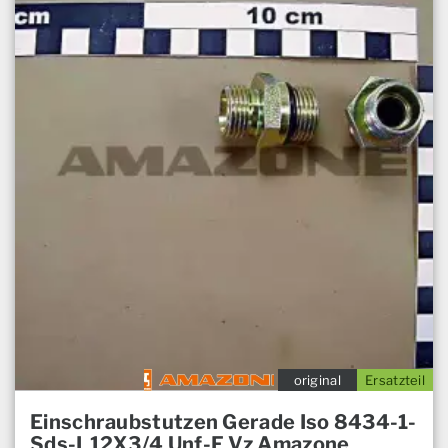
original
Ersatzteil
Einschraubstutzen Gerade Iso 8434-1-
Sds-L12X3/4 Unf-F Vz Amazone