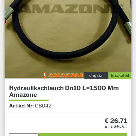
original
Ersatzteil
Hydraulikschlauch Dn10 L=1500 Mm
Amazone
Artikel Nr:
GB042
€
26,71
inkl. MwSt.