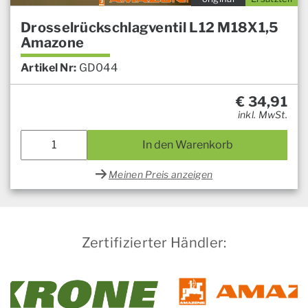
Drosselrückschlagventil L12 M18X1,5
Amazone
Artikel Nr:
GD044
€
34,91
inkl. MwSt.
In den Warenkorb
Meinen Preis anzeigen
Zertifizierter Händler: