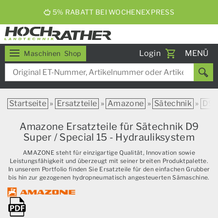
5% RABATT BEI WOCHENEXPRESS
Toggle
Login
MENÜ
Maschinen
Shop
navigati
Startseite
»
Ersatzteile
»
Amazone
»
Sätechnik
»
D9
Amazone Ersatzteile für Sätechnik D9
Super / Special 15 - Hydrauliksystem
AMAZONE steht für einzigartige Qualität, Innovation sowie
Leistungsfähigkeit und überzeugt mit seiner breiten Produktpalette.
In unserem Portfolio finden Sie Ersatzteile für den einfachen Grubber
bis hin zur gezogenen hydropneumatisch angesteuerten Sämaschine.