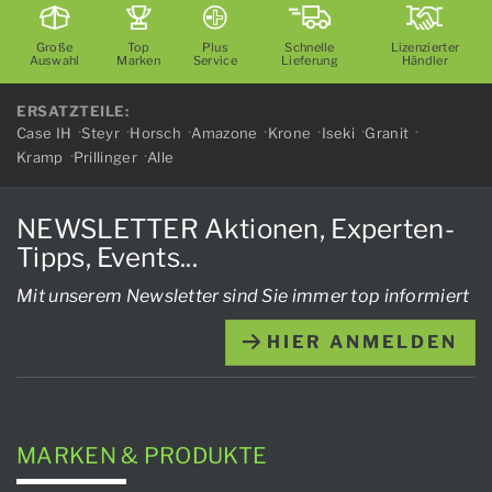
Große
Top
Plus
Schnelle
Lizenzierter
Auswahl
Marken
Service
Lieferung
Händler
ERSATZTEILE:
Case IH
Steyr
Horsch
Amazone
Krone
Iseki
Granit
Kramp
Prillinger
Alle
NEWSLETTER Aktionen, Experten-
Tipps, Events...
Mit unserem Newsletter sind Sie immer top informiert
HIER ANMELDEN
MARKEN & PRODUKTE