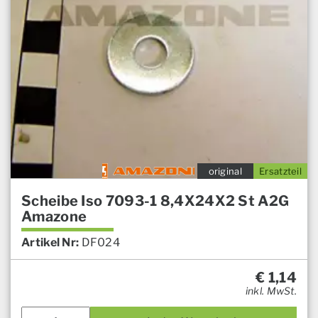
original
Ersatzteil
Scheibe Iso 7093-1 8,4X24X2 St A2G
Amazone
Artikel Nr:
DF024
€
1,14
inkl. MwSt.