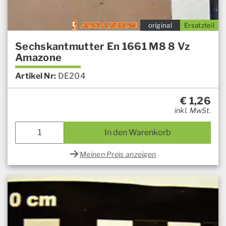
original
Ersatzteil
Sechskantmutter En 1661 M8 8 Vz
Amazone
Artikel Nr:
DE204
€
1,26
inkl. MwSt.
In den Warenkorb
Meinen Preis anzeigen