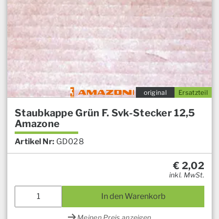
original
Ersatzteil
Staubkappe Grün F. Svk-Stecker 12,5
Amazone
Artikel Nr:
GD028
€
2,02
inkl. MwSt.
In den Warenkorb
Meinen Preis anzeigen