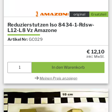
original
Ersatzteil
Reduzierstutzen Iso 8434-1-Rdsw-
L12-L8 Vz Amazone
Artikel Nr:
GC029
€
12,10
inkl. MwSt.
In den Warenkorb
Meinen Preis anzeigen