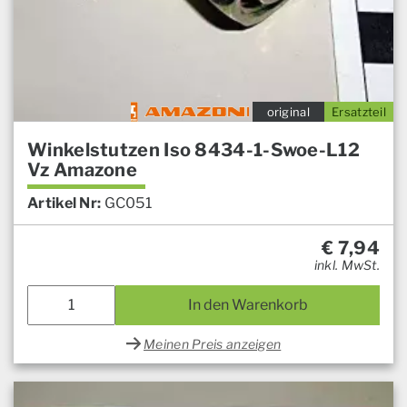
original
Ersatzteil
Winkelstutzen Iso 8434-1-Swoe-L12
Vz Amazone
Artikel Nr:
GC051
€
7,94
inkl. MwSt.
In den Warenkorb
Meinen Preis anzeigen