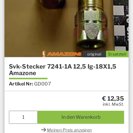
original
Ersatzteil
Svk-Stecker 7241-1A 12,5 Ig-18X1,5
Amazone
Artikel Nr:
GD007
€
12,35
inkl. MwSt.
In den Warenkorb
Meinen Preis anzeigen