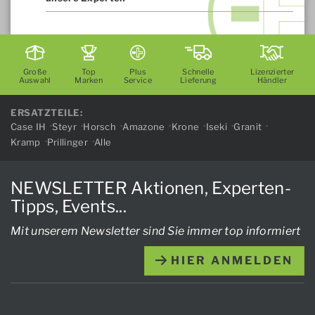
Große
Top
Plus
Schnelle
Lizenzierter
Auswahl
Marken
Service
Lieferung
Händler
ERSATZTEILE:
Case IH
Steyr
Horsch
Amazone
Krone
Iseki
Granit
Kramp
Prillinger
Alle
NEWSLETTER Aktionen, Experten-
Tipps, Events...
Mit unserem Newsletter sind Sie immer top informiert
HIER ANMELDEN