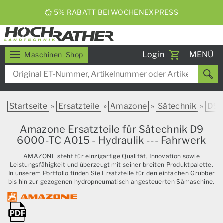
5% RABATT BEI WOCHENEXPRESS
Toggle
Login
MENÜ
Maschinen
Shop
navigati
Startseite
»
Ersatzteile
»
Amazone
»
Sätechnik
»
D9
Amazone Ersatzteile für Sätechnik D9
6000-TC A015 - Hydraulik --- Fahrwerk
AMAZONE steht für einzigartige Qualität, Innovation sowie
Leistungsfähigkeit und überzeugt mit seiner breiten Produktpalette.
In unserem Portfolio finden Sie Ersatzteile für den einfachen Grubber
bis hin zur gezogenen hydropneumatisch angesteuerten Sämaschine.