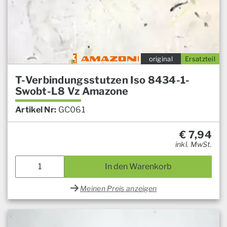
original
Ersatzteil
T-Verbindungsstutzen Iso 8434-1-
Swobt-L8 Vz Amazone
Artikel Nr:
GC061
€
7,94
inkl. MwSt.
In den Warenkorb
Meinen Preis anzeigen