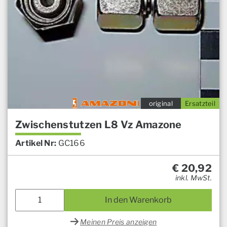
original
Ersatzteil
Zwischenstutzen L8 Vz Amazone
Artikel Nr:
GC166
€
20,92
inkl. MwSt.
In den Warenkorb
Meinen Preis anzeigen