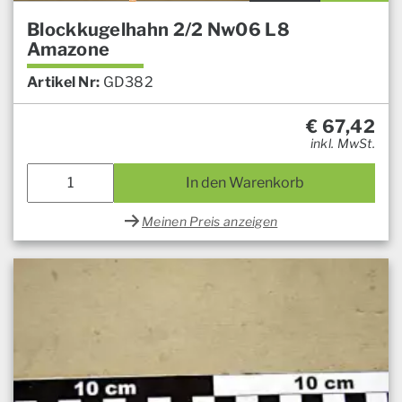
Blockkugelhahn 2/2 Nw06 L8
Amazone
Artikel Nr:
GD382
€
67,42
inkl. MwSt.
In den Warenkorb
Meinen Preis anzeigen