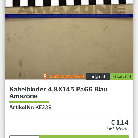
original
Ersatzteil
Kabelbinder 4,8X145 Pa66 Blau
Amazone
Artikel Nr:
KE239
€
1,14
inkl. MwSt.