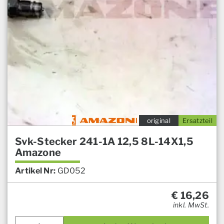
original
Ersatzteil
Svk-Stecker 241-1A 12,5 8L-14X1,5
Amazone
Artikel Nr:
GD052
€
16,26
inkl. MwSt.