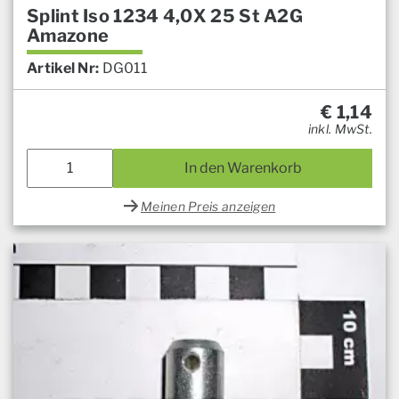
Splint Iso 1234 4,0X 25 St A2G
Amazone
Artikel Nr:
DG011
€
1,14
inkl. MwSt.
In den Warenkorb
Meinen Preis anzeigen