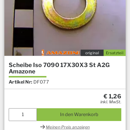
original
Ersatzteil
Scheibe Iso 7090 17X30X3 St A2G
Amazone
Artikel Nr:
DF077
€
1,26
inkl. MwSt.
In den Warenkorb
Meinen Preis anzeigen