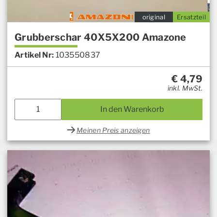
original
Ersatzteil
Grubberschar 40X5X200 Amazone
Artikel Nr:
103550837
€
4,79
inkl. MwSt.
In den Warenkorb
Meinen Preis anzeigen