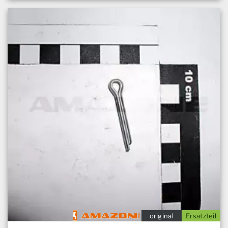
original
Ersatzteil