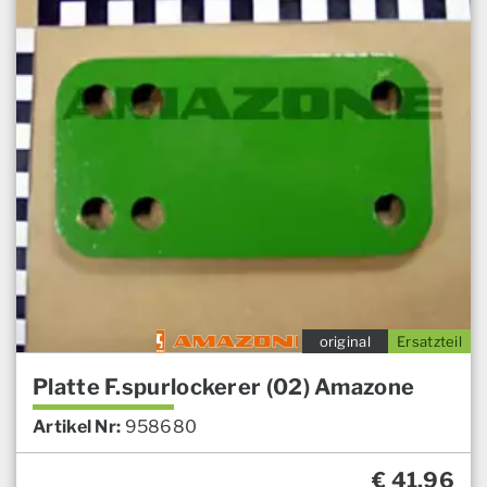
original
Ersatzteil
Platte F.spurlockerer (02) Amazone
Artikel Nr:
958680
€
41,96