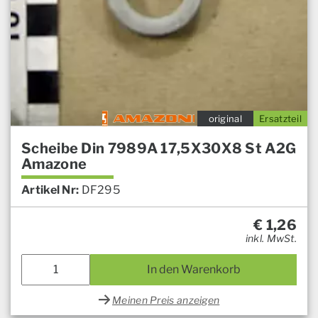
original
Ersatzteil
Scheibe Din 7989A 17,5X30X8 St A2G
Amazone
Artikel Nr:
DF295
€
1,26
inkl. MwSt.
In den Warenkorb
Meinen Preis anzeigen