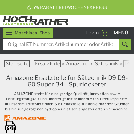
5% RABATT BEI WOCHENEXPRESS
Toggle
Login
MENÜ
Maschinen
Shop
navigati
Startseite
»
Ersatzteile
»
Amazone
»
Sätechnik
»
D9
Amazone Ersatzteile für Sätechnik D9 D9-
60 Super 34 - Spurlockerer
AMAZONE steht für einzigartige Qualität, Innovation sowie
Leistungsfähigkeit und überzeugt mit seiner breiten Produktpalette.
In unserem Portfolio finden Sie Ersatzteile für den einfachen Grubber
bis hin zur gezogenen hydropneumatisch angesteuerten Sämaschine.