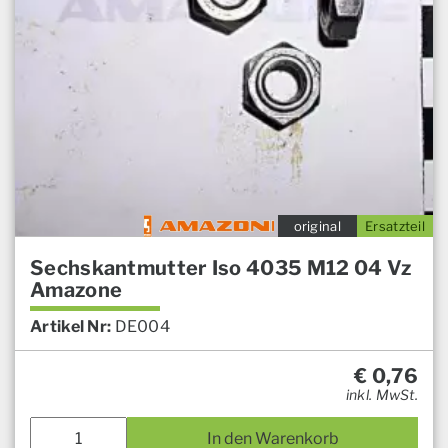
original
Ersatzteil
Sechskantmutter Iso 4035 M12 04 Vz
Amazone
Artikel Nr:
DE004
€
0,76
inkl. MwSt.
In den Warenkorb