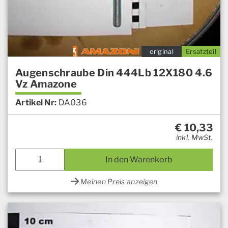
original
Ersatzteil
Augenschraube Din 444Lb 12X180 4.6
Vz Amazone
Artikel Nr:
DA036
€
10,33
inkl. MwSt.
In den Warenkorb
Meinen Preis anzeigen