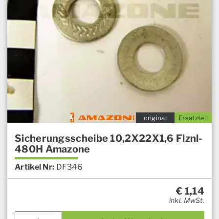
original
Ersatzteil
Sicherungsscheibe 10,2X22X1,6 Flznl-
480H Amazone
Artikel Nr:
DF346
€
1,14
inkl. MwSt.