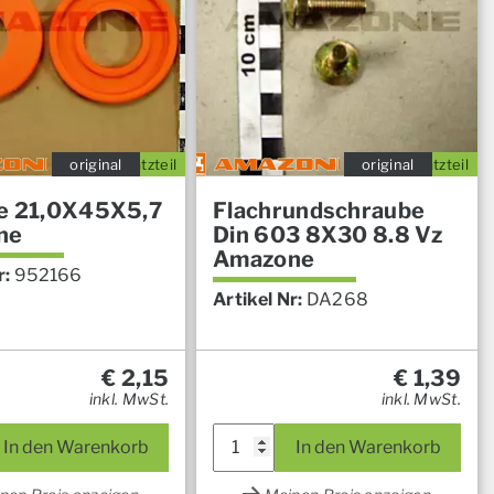
original
Ersatzteil
original
Ersatzteil
e 21,0X45X5,7
Flachrundschraube
ne
Din 603 8X30 8.8 Vz
Amazone
r:
952166
Artikel Nr:
DA268
€
2,15
€
1,39
inkl. MwSt.
inkl. MwSt.
In den Warenkorb
In den Warenkorb