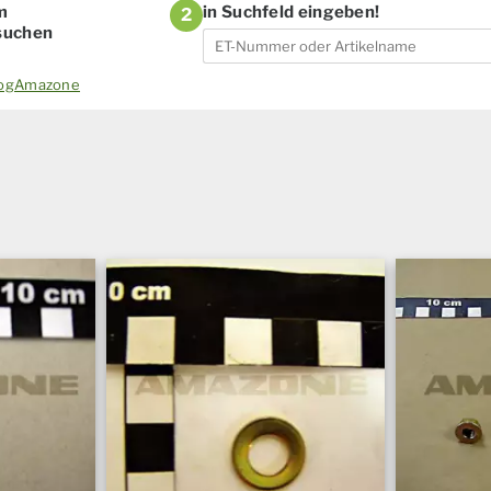
m
in Suchfeld eingeben!
2
 suchen
alogAmazone