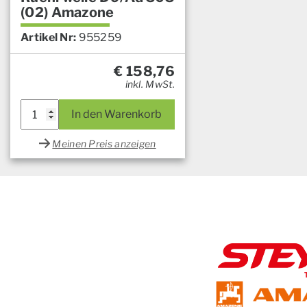
(02) Amazone
Artikel Nr:
955259
€
158,76
inkl. MwSt.
In den Warenkorb
Meinen Preis anzeigen