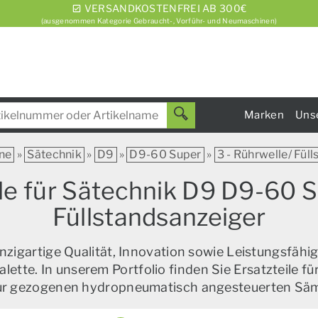
VERSANDKOSTENFREI AB 300€
(ausgenommen Kategorie Gebraucht-, Vorführ- und Neumaschinen)
Marken
Uns
ne
»
Sätechnik
»
D9
»
D9-60 Super
»
3 - Rührwelle/ Fül
e für Sätechnik D9 D9-60 S
Füllstandsanzeiger
zigartige Qualität, Innovation sowie Leistungsfähig
alette. In unserem Portfolio finden Sie Ersatzteile f
zur gezogenen hydropneumatisch angesteuerten Sä