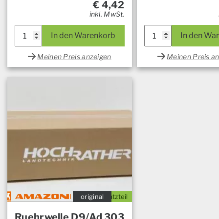
€
4,42
inkl. MwSt.
In den Warenkorb
In den Wa
Meinen Preis anzeigen
Meinen Preis a
original
Ersatzteil
Ruehrwelle D9/Ad 303