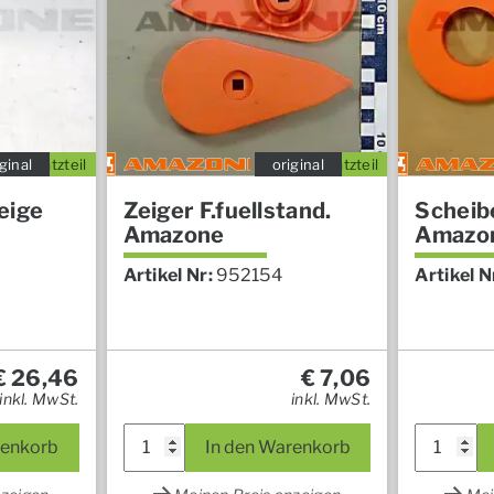
ginal
Ersatzteil
original
Ersatzteil
eige
Zeiger F.fuellstand.
Scheib
Amazone
Amazo
Artikel Nr:
952154
Artikel N
€
26,46
€
7,06
inkl. MwSt.
inkl. MwSt.
renkorb
In den Warenkorb