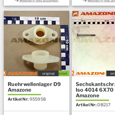
Meinen Preis anzeigen
Meinen Preis a
original
Ersatzteil
ori
Ruehrwellenlager D9
Sechskantschr
Amazone
Iso 4014 6X70
Amazone
Artikel Nr:
955958
Artikel Nr:
DB217