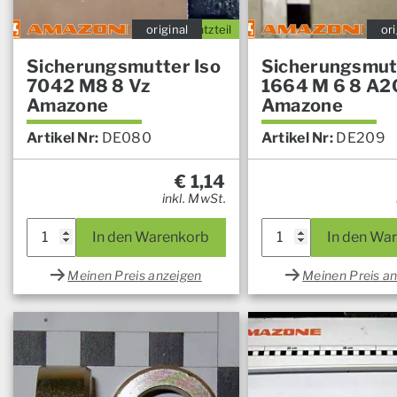
original
Ersatzteil
ori
Sicherungsmutter Iso
Sicherungsmut
7042 M8 8 Vz
1664 M 6 8 A2
Amazone
Amazone
Artikel Nr:
DE080
Artikel Nr:
DE209
€
1,14
inkl. MwSt.
In den Warenkorb
In den Wa
Meinen Preis anzeigen
Meinen Preis a