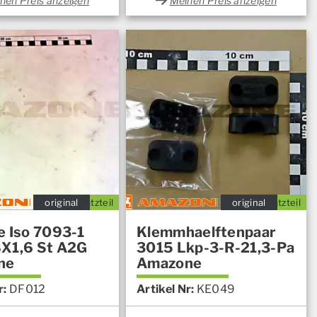
nen Preis anzeigen
Meinen Preis anzeigen
original
Ersatzteil
original
Ersatzteil
e Iso 7093-1
Klemmhaelftenpaar
X1,6 St A2G
3015 Lkp-3-R-21,3-Pa
ne
Amazone
r:
DF012
Artikel Nr:
KE049