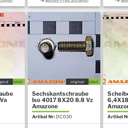
nzeigen
Meinen Preis anzeigen
Mei
ginal
Ersatzteil
original
Ersatzteil
aube
Sechskantschraube
Scheib
 Va
Iso 4017 8X20 8.8 Vz
6,4X18
Amazone
Amazo
Artikel Nr:
DC030
Artikel N