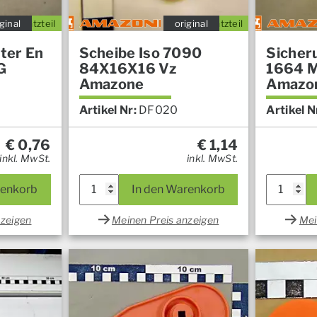
ginal
Ersatzteil
original
Ersatzteil
ter En
Scheibe Iso 7090
Sicher
G
84X16X16 Vz
1664 M
Amazone
Amazo
Artikel Nr:
DF020
Artikel N
€
0,76
€
1,14
inkl. MwSt.
inkl. MwSt.
renkorb
In den Warenkorb
nzeigen
Meinen Preis anzeigen
Mei