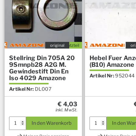
original
Ersatzteil
ori
Stellring Din 705A 20
Hebel Fuer Anz
9Smnpb28 A2G M.
(B10) Amazone
Gewindestift Din En
Artikel Nr:
952044
Iso 4029 Amazone
Artikel Nr:
DL007
€
4,03
inkl. MwSt.
In den Warenkorb
In den Wa