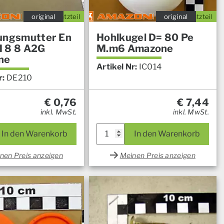
original
Ersatzteil
original
Ersatzteil
ungsmutter En
Hohlkugel D= 80 Pe
 8 8 A2G
M.m6 Amazone
ne
Artikel Nr:
IC014
r:
DE210
€
0,76
€
7,44
inkl. MwSt.
inkl. MwSt.
In den Warenkorb
In den Warenkorb
nen Preis anzeigen
Meinen Preis anzeigen