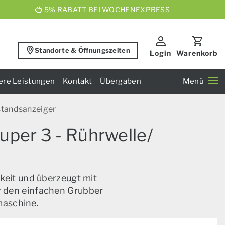
5% RABATT BEI WOCHENEXPRESS
Standorte & Öffnungszeiten
Login
Warenkorb
ere Leistungen
Kontakt
Übergaben
Menü
lstandsanzeiger
uper 3 - Rührwelle/
keit und überzeugt mit
ür den einfachen Grubber
maschine.