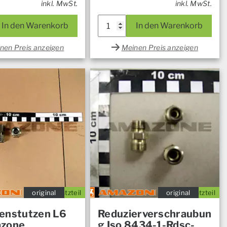
inkl. MwSt.
inkl. MwSt.
In den Warenkorb
In den Warenkorb
nen Preis anzeigen
Meinen Preis anzeigen
original
Ersatzteil
original
Ersatzteil
enstutzen L6
Reduzierverschraubun
azone
g Iso 8434-1-Rdsc-