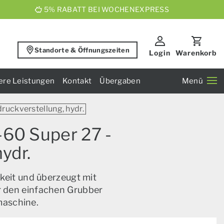
5% RABATT BEI WOCHENEXPRESS
Standorte & Öffnungszeiten
Login
Warenkorb
ere Leistungen
Kontakt
Übergaben
Menü
druckverstellung, hydr.
-60 Super 27 -
ydr.
keit und überzeugt mit
ür den einfachen Grubber
maschine.