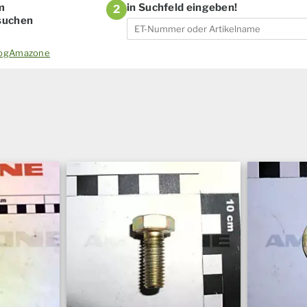
m
in Suchfeld eingeben!
2
 suchen
alogAmazone