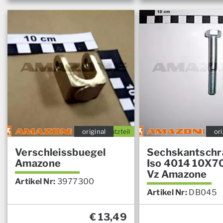
original
Ersatzteil
ori
Verschleissbuegel
Sechskantschr
Amazone
Iso 4014 10X70
Vz Amazone
Artikel Nr:
3977300
Artikel Nr:
DB045
€
13,49