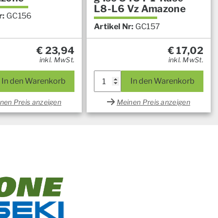
L8-L6 Vz Amazone
r:
GC156
Artikel Nr:
GC157
€
23,94
€
17,02
inkl. MwSt.
inkl. MwSt.
In den Warenkorb
In den Warenkorb
nen Preis anzeigen
Meinen Preis anzeigen