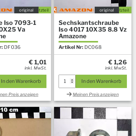
original
Ersatzteil
original
Ersatzteil
e Iso 7093-1
Sechskantschraube
0X25 Va
Iso 4017 10X35 8.8 Vz
ne
Amazone
r:
DF036
Artikel Nr:
DC068
€
1,01
€
1,26
inkl. MwSt.
inkl. MwSt.
In den Warenkorb
In den Warenkorb
nen Preis anzeigen
Meinen Preis anzeigen