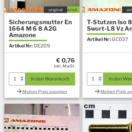
original
Ersatzteil
ori
Sicherungsmutter En
T-Stutzen Iso 
1664 M 6 8 A2G
Swort-L8 Vz A
Amazone
Artikel Nr:
GC037
Artikel Nr:
DE209
€
0,76
inkl. MwSt.
In den Warenkorb
In den Wa
Meinen Preis anzeigen
Meinen Preis a