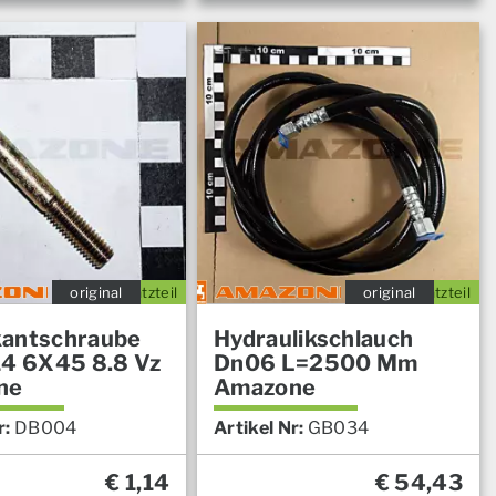
original
Ersatzteil
original
Ersatzteil
antschraube
Hydraulikschlauch
14 6X45 8.8 Vz
Dn06 L=2500 Mm
ne
Amazone
r:
DB004
Artikel Nr:
GB034
€
1,14
€
54,43