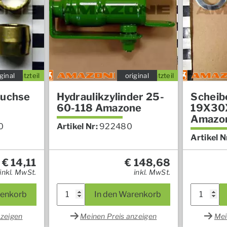
ginal
Ersatzteil
original
Ersatzteil
buchse
Hydraulikzylinder 25-
Scheib
60-118 Amazone
19X30
Amazo
0
Artikel Nr:
922480
Artikel N
€
14,11
€
148,68
inkl. MwSt.
inkl. MwSt.
renkorb
In den Warenkorb
nzeigen
Meinen Preis anzeigen
Mei