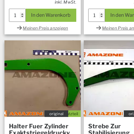
inkl. MwSt.
In den Warenkorb
In den Wa
Meinen Preis anzeigen
Meinen Preis a
original
Ersatzteil
ori
Halter Fuer Zylinder
Strebe Zur
Exaktstriegeldruckv
Stabilisierung