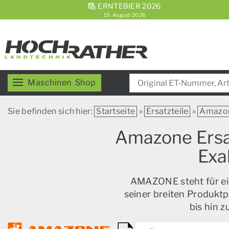
ERNTEBIER 2026
15. August 2026
Maschinen
Shop
Sie befinden sich hier:
Startseite
»
Ersatzteile
»
Amazo
Amazone Ersat
Exa
AMAZONE steht für ein
seiner breiten Produktp
bis hin 