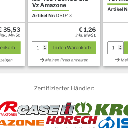
Vz Amazone
Artikel N
Artikel Nr:
DB043
€
35,53
€
1,26
inkl. MwSt.
inkl. MwSt.
renkorb
In den Warenkorb
nzeigen
Meinen Preis anzeigen
Mei
Zertifizierter Händler: