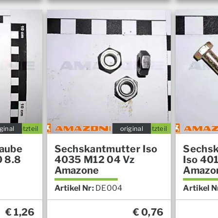
ginal
Ersatzteil
original
Ersatzteil
aube
Sechskantmutter Iso
Sechsk
 8.8
4035 M12 04 Vz
Iso 40
Amazone
Amazo
Artikel Nr:
DE004
Artikel N
€
1,26
€
0,76