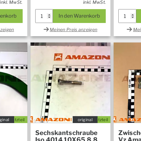
inkl. MwSt.
inkl. MwSt.
renkorb
In den Warenkorb
nzeigen
Meinen Preis anzeigen
Mei
ginal
Ersatzteil
original
Ersatzteil
Sechskantschraube
Zwisch
Iso 4014 10X65 8.8
Vz Am