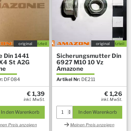
original
Ersatzteil
original
Ersatzteil
e Din 1441
Sicherungsmutter Din
X4 St A2G
6927 M10 10 Vz
ne
Amazone
r:
DF084
Artikel Nr:
DE211
€
1,39
€
1,26
inkl. MwSt.
inkl. MwSt.
In den Warenkorb
In den Warenkorb
nen Preis anzeigen
Meinen Preis anzeigen