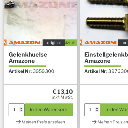
original
Ersatzteil
ori
Gelenkhuelse
Einstellgelenk
Amazone
Amazone
Artikel Nr:
3959300
Artikel Nr:
397630
€
13,10
inkl. MwSt.
In den Warenkorb
In den Wa
Meinen Preis anzeigen
Meinen Preis a