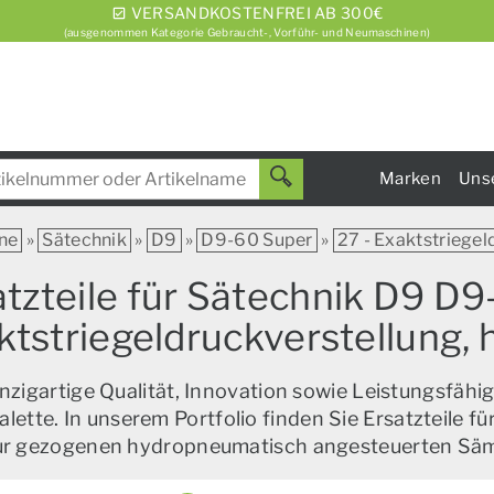
VERSANDKOSTENFREI AB 300€
(ausgenommen Kategorie Gebraucht-, Vorführ- und Neumaschinen)
Marken
Uns
ne
»
Sätechnik
»
D9
»
D9-60 Super
»
27 - Exaktstriegel
zteile für Sätechnik D9 D9
ktstriegeldruckverstellung, h
zigartige Qualität, Innovation sowie Leistungsfähig
alette. In unserem Portfolio finden Sie Ersatzteile f
zur gezogenen hydropneumatisch angesteuerten Sä