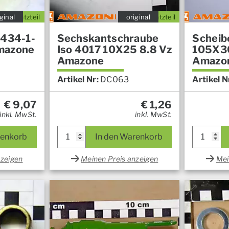
ginal
Ersatzteil
original
Ersatzteil
8434-1-
Sechskantschraube
Scheib
mazone
Iso 4017 10X25 8.8 Vz
105X3
Amazone
Amazo
Artikel Nr:
DC063
Artikel N
€
9,07
€
1,26
inkl. MwSt.
inkl. MwSt.
renkorb
In den Warenkorb
nzeigen
Meinen Preis anzeigen
Mei