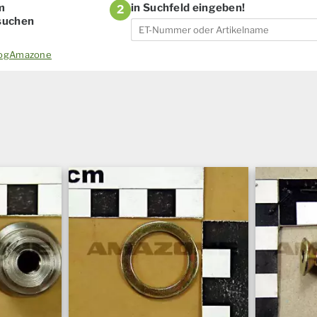
m
in Suchfeld eingeben!
2
 suchen
alogAmazone