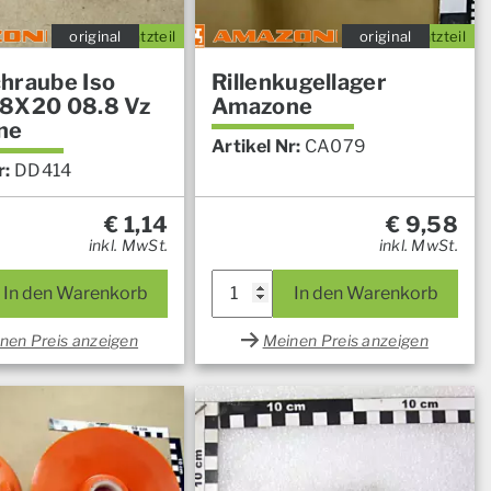
original
Ersatzteil
original
Ersatzteil
hraube Iso
Rillenkugellager
8X20 08.8 Vz
Amazone
ne
Artikel Nr:
CA079
r:
DD414
€
1,14
€
9,58
inkl. MwSt.
inkl. MwSt.
In den Warenkorb
In den Warenkorb
nen Preis anzeigen
Meinen Preis anzeigen