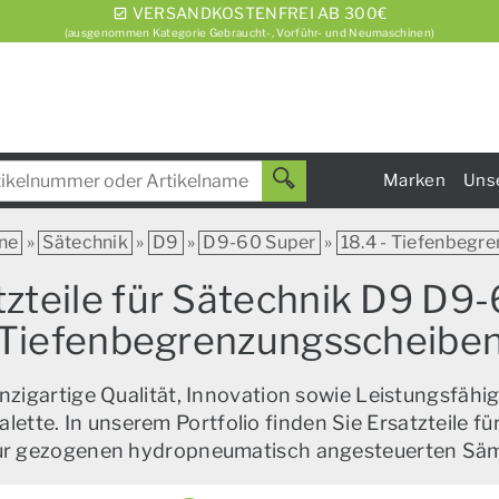
VERSANDKOSTENFREI AB 300€
(ausgenommen Kategorie Gebraucht-, Vorführ- und Neumaschinen)
Marken
Uns
ne
»
Sätechnik
»
D9
»
D9-60 Super
»
18.4 - Tiefenbegr
teile für Sätechnik D9 D9-
Tiefenbegrenzungsscheibe
zigartige Qualität, Innovation sowie Leistungsfähig
alette. In unserem Portfolio finden Sie Ersatzteile f
zur gezogenen hydropneumatisch angesteuerten Sä