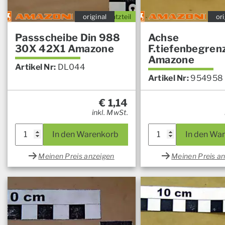
original
Ersatzteil
ori
Passscheibe Din 988
Achse
30X 42X1 Amazone
F.tiefenbegren
Amazone
Artikel Nr:
DL044
Artikel Nr:
954958
€
1,14
inkl. MwSt.
In den Warenkorb
In den Wa
Meinen Preis anzeigen
Meinen Preis a