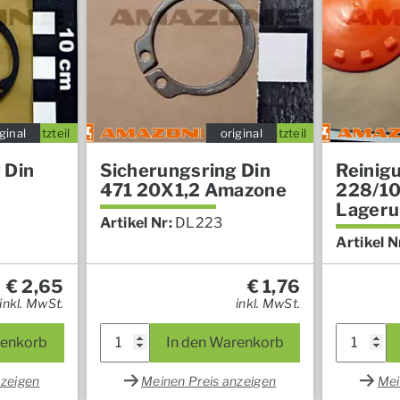
ginal
Ersatzteil
original
Ersatzteil
 Din
Sicherungsring Din
Reinig
471 20X1,2 Amazone
228/10
Lager
Artikel Nr:
DL223
Artikel N
€
2,65
€
1,76
inkl. MwSt.
inkl. MwSt.
renkorb
In den Warenkorb
nzeigen
Meinen Preis anzeigen
Mei