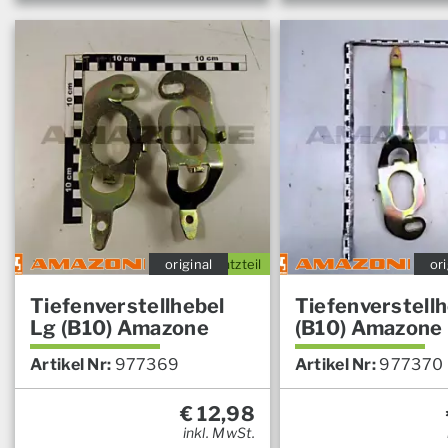
original
Ersatzteil
ori
Tiefenverstellhebel
Tiefenverstellh
Lg (B10) Amazone
(B10) Amazone
Artikel Nr:
977369
Artikel Nr:
977370
€
12,98
inkl. MwSt.