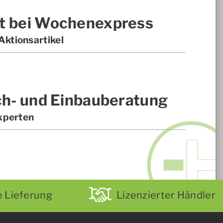
t bei Wochenexpress
ktionsartikel
ch- und Einbauberatung
xperten
e Lieferung
Lizenzierter Händler