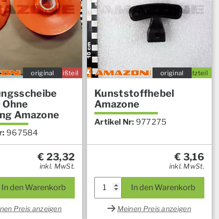
original
Verschleißteil
original
Ersatzteil
ungsscheibe
Kunststoffhebel
 Ohne
Amazone
ung Amazone
Artikel Nr:
977275
r:
967584
€
23,32
€
3,16
inkl. MwSt.
inkl. MwSt.
In den Warenkorb
In den Warenkorb
nen Preis anzeigen
Meinen Preis anzeigen