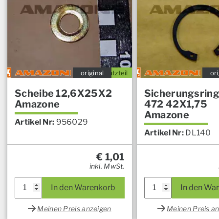
original
Ersatzteil
ori
Scheibe 12,6X25X2
Sicherungsring
Amazone
472 42X1,75
Amazone
Artikel Nr:
956029
Artikel Nr:
DL140
€
1,01
inkl. MwSt.
In den Warenkorb
In den Wa
Meinen Preis anzeigen
Meinen Preis a