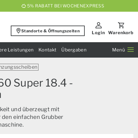
5% RABATT BEI WOCHENEXPRESS
Standorte & Öffnungszeiten
Login
Warenkorb
ere Leistungen
Kontakt
Übergaben
Menü
enzungsscheiben
60 Super 18.4 -
n
keit und überzeugt mit
ür den einfachen Grubber
maschine.