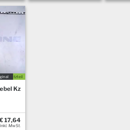
ginal
Ersatzteil
ebel Kz
€
17,64
inkl. MwSt.