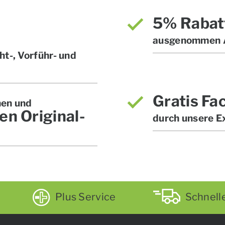
5% Rabat
ausgenommen A
t-, Vorführ- und
Gratis Fa
hen und
en Original-
durch unsere E
Plus Service
Schnell