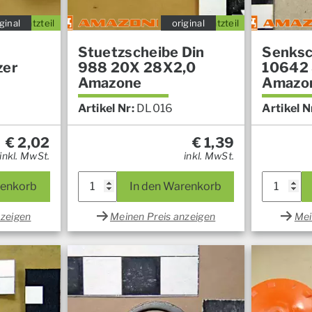
ginal
Ersatzteil
original
Ersatzteil
Stuetzscheibe Din
Senksc
zer
988 20X 28X2,0
10642 
Amazone
Amazo
Artikel Nr:
DL016
Artikel N
€
2,02
€
1,39
inkl. MwSt.
inkl. MwSt.
renkorb
In den Warenkorb
nzeigen
Meinen Preis anzeigen
Mei