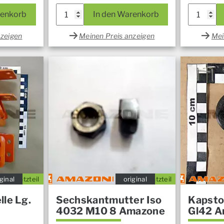
renkorb
In den Warenkorb
nzeigen
Meinen Preis anzeigen
Mei
ginal
Ersatzteil
original
Ersatzteil
lle Lg.
Sechskantmutter Iso
Kapsto
4032 M10 8 Amazone
Gl42 