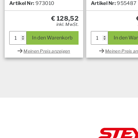
Artikel Nr:
973010
Artikel Nr:
955487
€
128,52
inkl. MwSt.
In den Warenkorb
In den Wa
Meinen Preis anzeigen
Meinen Preis a