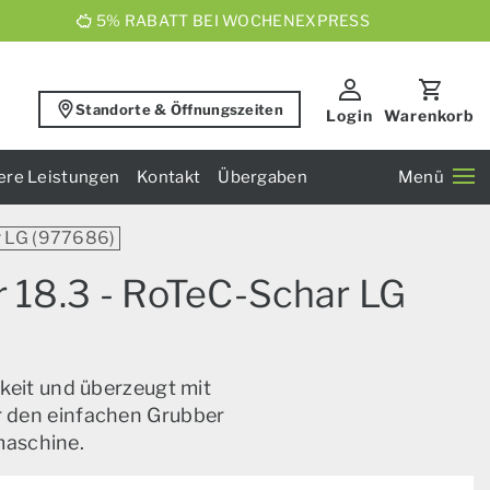
5% RABATT BEI WOCHENEXPRESS
Standorte & Öffnungszeiten
Login
Warenkorb
ere Leistungen
Kontakt
Übergaben
Menü
r LG (977686)
 18.3 - RoTeC-Schar LG
keit und überzeugt mit
ür den einfachen Grubber
maschine.