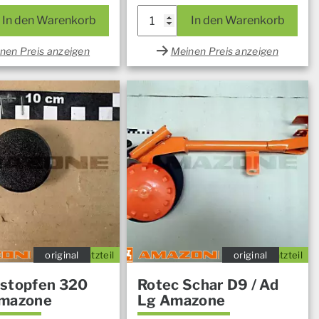
In den Warenkorb
In den Warenkorb
nen Preis anzeigen
Meinen Preis anzeigen
original
Ersatzteil
original
Ersatzteil
stopfen 320
Rotec Schar D9 / Ad
Amazone
Lg Amazone