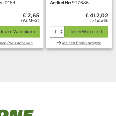
r:
ID184
Artikel Nr:
977686
€
2,65
€
412,02
inkl. MwSt.
inkl. MwSt.
In den Warenkorb
In den Warenkorb
nen Preis anzeigen
Meinen Preis anzeigen