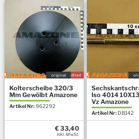
original
Verschleißteil
ori
Kolterscheibe 320/3
Sechskantschr
Mm Gewölbt Amazone
Iso 4014 10X13
Vz Amazone
Artikel Nr:
962292
Artikel Nr:
DB142
€
33,40
inkl. MwSt.