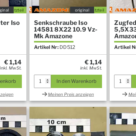
ginal
Ersatzteil
original
Ersatzteil
ter Iso
Senkschraube Iso
Zugfed
14581 8X22 10.9 Vz-
5,5X3
Mk Amazone
Amazo
Artikel Nr:
DD512
Artikel N
€
1,14
€
1,14
inkl. MwSt.
inkl. MwSt.
renkorb
In den Warenkorb
nzeigen
Meinen Preis anzeigen
Mei