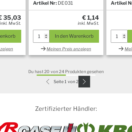
Artikel Nr:
DE031
Artikel N
€
35,03
€
1,14
inkl. MwSt.
inkl. MwSt.
renkorb
In den Warenkorb
nzeigen
Meinen Preis anzeigen
Mei
Du hast 20 von 24 Produkten gesehen
Seite 1 von 2
Zertifizierter Händler: