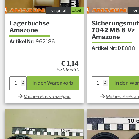
original
Ersatzteil
ori
Lagerbuchse
Sicherungsmut
Amazone
7042 M8 8 Vz
Amazone
Artikel Nr:
962186
Artikel Nr:
DE080
€
1,14
inkl. MwSt.
In den Warenkorb
In den Wa
Meinen Preis anzeigen
Meinen Preis a