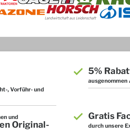
5% Rabat
ausgenommen A
t-, Vorführ- und
Gratis Fa
hen und
en Original-
durch unsere E