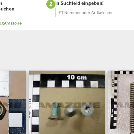
m
in Suchfeld eingeben!
2
 suchen
alogAmazone