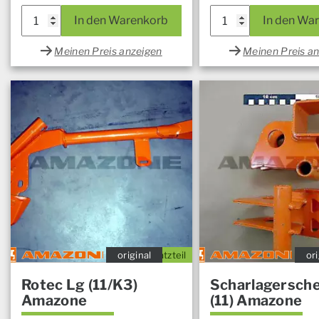
In den Warenkorb
In den Wa
Meinen Preis anzeigen
Meinen Preis a
original
Ersatzteil
ori
Rotec Lg (11/K3)
Scharlagersche
Amazone
(11) Amazone