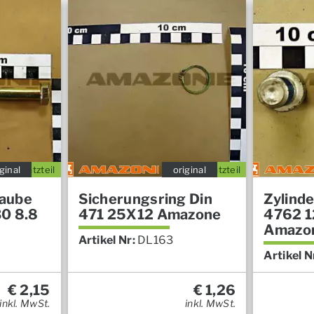
ginal
Ersatzteil
original
Ersatzteil
aube
Sicherungsring Din
Zylind
0 8.8
471 25X12 Amazone
4762 1
Amazo
Artikel Nr:
DL163
Artikel N
€
2,15
€
1,26
inkl. MwSt.
inkl. MwSt.