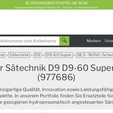
VERSANDKOSTENFREI AB 300€
(ausgenommen Kategorie Gebraucht-, Vorführ- und Neumaschinen)
Marken
Uns
ne
»
Sätechnik
»
D9
»
D9-60 Super
»
18.3 - RoTeC-Scha
ür Sätechnik D9 D9-60 Super
(977686)
zigartige Qualität, Innovation sowie Leistungsfähig
alette. In unserem Portfolio finden Sie Ersatzteile f
zur gezogenen hydropneumatisch angesteuerten Sä