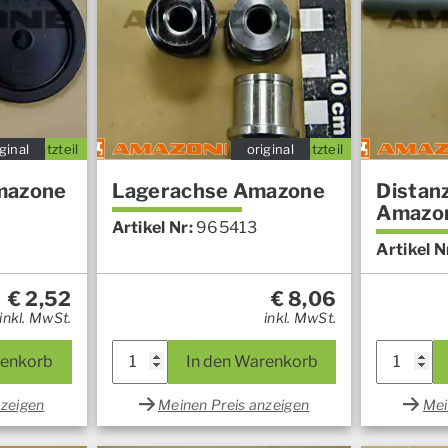
ginal
Ersatzteil
original
Ersatzteil
mazone
Lagerachse Amazone
Distan
Amazo
Artikel Nr:
965413
Artikel N
€
2,52
€
8,06
inkl. MwSt.
inkl. MwSt.
renkorb
In den Warenkorb
nzeigen
Meinen Preis anzeigen
Mei