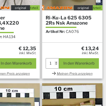
original
Ersatzteil
original
Ersatzteil
er
Ri-Ku-La 625 6305
3,4X220
2Rs Nsk Amazone
ne
Artikel Nr:
CA076
r:
HA134
€
12,35
€
13,24
inkl. MwSt.
inkl. MwSt.
In den Warenkorb
In den Warenkorb
nen Preis anzeigen
Meinen Preis anzeigen