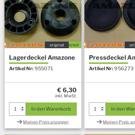
original
Ersatzteil
ori
Lagerdeckel Amazone
Pressdeckel A
Artikel Nr:
955071
Artikel Nr:
956273
€
6,30
inkl. MwSt.
In den Warenkorb
In den Wa
Meinen Preis anzeigen
Meinen Preis a