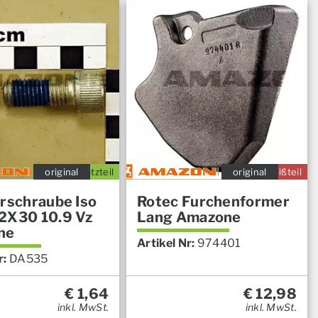
original
Ersatzteil
original
Verschleißteil
erschraube Iso
Rotec Furchenformer
2X30 10.9 Vz
Lang Amazone
ne
Artikel Nr:
974401
r:
DA535
€
1,64
€
12,98
inkl. MwSt.
inkl. MwSt.