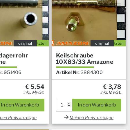
original
Ersatzteil
original
Ersatzteil
zlagerrohr
Keilschraube
ne
10X83/33 Amazone
r:
951406
Artikel Nr:
3884300
€
5,54
€
3,78
inkl. MwSt.
inkl. MwSt.
In den Warenkorb
In den Warenkorb
nen Preis anzeigen
Meinen Preis anzeigen