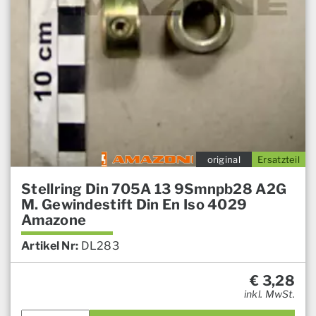
original
Ersatzteil
Stellring Din 705A 13 9Smnpb28 A2G
M. Gewindestift Din En Iso 4029
Amazone
Artikel Nr:
DL283
€
3,28
inkl. MwSt.