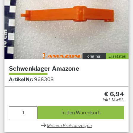
original
Ersatzteil
Schwenklager Amazone
Artikel Nr:
968308
€
6,94
inkl. MwSt.
In den Warenkorb
Meinen Preis anzeigen