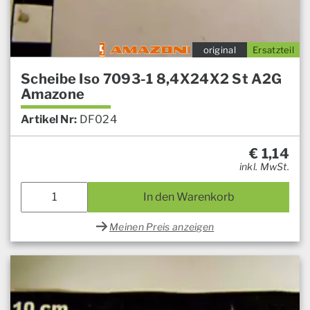
original
Ersatzteil
Scheibe Iso 7093-1 8,4X24X2 St A2G
Amazone
Artikel Nr:
DF024
€
1,14
inkl. MwSt.
In den Warenkorb
Meinen Preis anzeigen