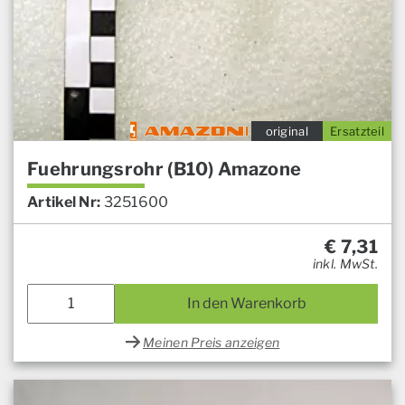
original
Ersatzteil
Fuehrungsrohr (B10) Amazone
Artikel Nr:
3251600
€
7,31
inkl. MwSt.
In den Warenkorb
Meinen Preis anzeigen