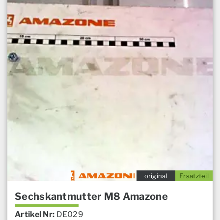
original
Ersatzteil
Sechskantmutter M8 Amazone
Artikel Nr:
DE029