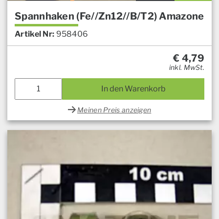
Spannhaken (Fe//Zn12//B/T2) Amazone
Artikel Nr:
958406
€
4,79
inkl. MwSt.
In den Warenkorb
Meinen Preis anzeigen