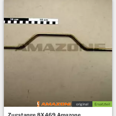
original
Ersatzteil
Zugstange 8X469 Amazone