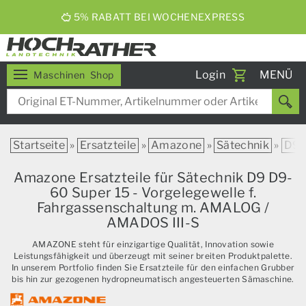
5% RABATT BEI WOCHENEXPRESS
Toggle
Login
MENÜ
Maschinen
Shop
navigati
Startseite
»
Ersatzteile
»
Amazone
»
Sätechnik
»
D9
Amazone Ersatzteile für Sätechnik D9 D9-
60 Super 15 - Vorgelegewelle f.
Fahrgassenschaltung m. AMALOG /
AMADOS III-S
AMAZONE steht für einzigartige Qualität, Innovation sowie
Leistungsfähigkeit und überzeugt mit seiner breiten Produktpalette.
In unserem Portfolio finden Sie Ersatzteile für den einfachen Grubber
bis hin zur gezogenen hydropneumatisch angesteuerten Sämaschine.