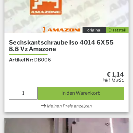
original
Ersatzteil
Sechskantschraube Iso 4014 6X55
8.8 Vz Amazone
Artikel Nr:
DB006
€
1,14
inkl. MwSt.
In den Warenkorb
Meinen Preis anzeigen