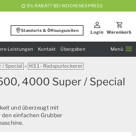
5% RABATT BEI WOCHENEXPRESS
Standorte & Öffnungszeiten
Login
Warenkorb
ere Leistungen
Kontakt
Übergaben
Menü
/ Special
»
H3.1 - Radspurlockerer
500, 4000 Super / Special
keit und überzeugt mit
ür den einfachen Grubber
maschine.