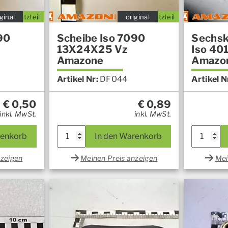
ginal
Ersatzteil
original
Ersatzteil
90
Scheibe Iso 7090
Sechsk
13X24X25 Vz
Iso 40
Amazone
Amazo
Artikel Nr:
DF044
Artikel N
€
0,50
€
0,89
inkl. MwSt.
inkl. MwSt.
renkorb
In den Warenkorb
nzeigen
Meinen Preis anzeigen
Mei