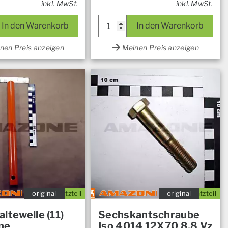
inkl. MwSt.
inkl. MwSt.
In den Warenkorb
In den Warenkorb
nen Preis anzeigen
Meinen Preis anzeigen
original
Ersatzteil
original
Ersatzteil
ltewelle (11)
Sechskantschraube
ne
Iso 4014 12X70 8.8 Vz