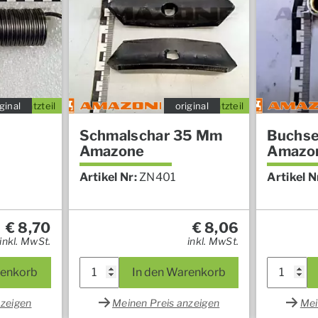
ginal
Ersatzteil
original
Ersatzteil
Schmalschar 35 Mm
Buchs
Amazone
Amazo
Artikel Nr:
ZN401
Artikel N
€
8,70
€
8,06
inkl. MwSt.
inkl. MwSt.
renkorb
In den Warenkorb
nzeigen
Meinen Preis anzeigen
Mei