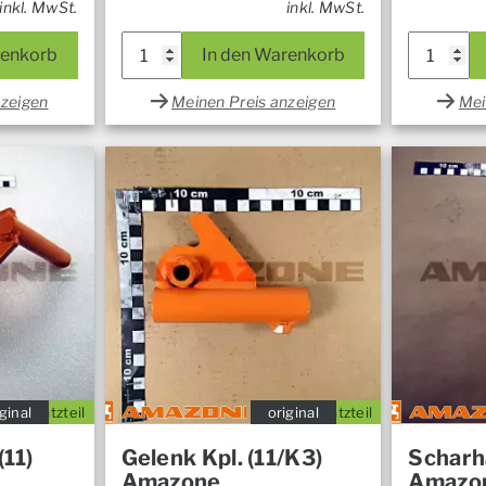
inkl. MwSt.
inkl. MwSt.
renkorb
In den Warenkorb
nzeigen
Meinen Preis anzeigen
Mei
ginal
Ersatzteil
original
Ersatzteil
(11)
Gelenk Kpl. (11/K3)
Scharha
Amazone
Amazo