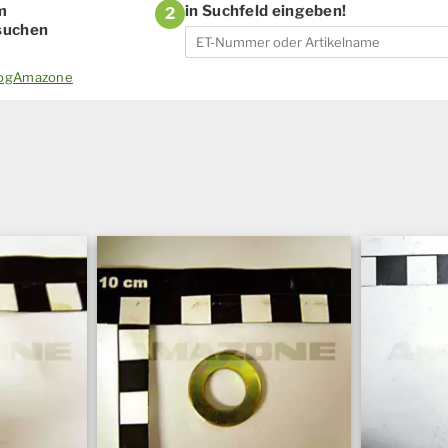
m
in Suchfeld eingeben!
2
 suchen
alogAmazone