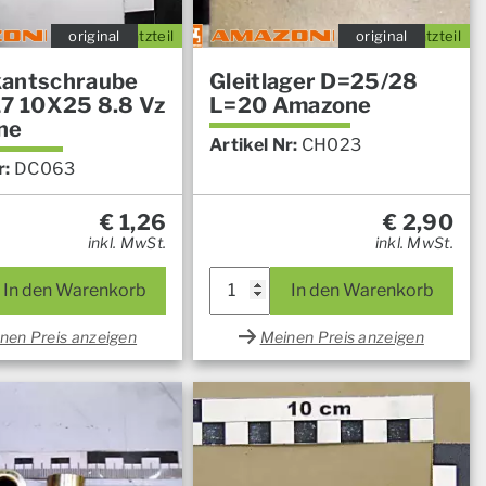
original
Ersatzteil
original
Ersatzteil
antschraube
Gleitlager D=25/28
17 10X25 8.8 Vz
L=20 Amazone
ne
Artikel Nr:
CH023
r:
DC063
€
1,26
€
2,90
inkl. MwSt.
inkl. MwSt.
In den Warenkorb
In den Warenkorb
nen Preis anzeigen
Meinen Preis anzeigen