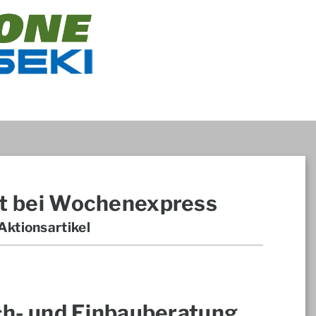
t bei Wochenexpress
ktionsartikel
ch- und Einbauberatung