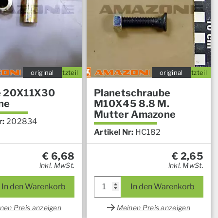
original
Ersatzteil
original
Ersatzteil
e 20X11X30
Planetschraube
ne
M10X45 8.8 M.
Mutter Amazone
r:
202834
Artikel Nr:
HC182
€
6,68
€
2,65
inkl. MwSt.
inkl. MwSt.
In den Warenkorb
In den Warenkorb
nen Preis anzeigen
Meinen Preis anzeigen