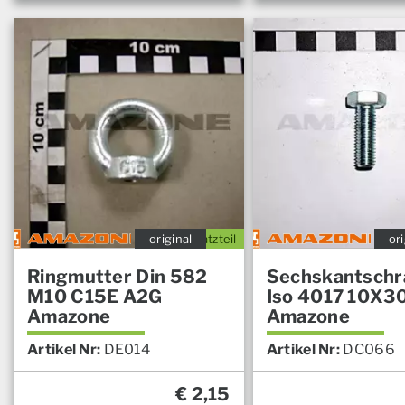
original
Ersatzteil
ori
Ringmutter Din 582
Sechskantschr
M10 C15E A2G
Iso 4017 10X30
Amazone
Amazone
Artikel Nr:
DE014
Artikel Nr:
DC066
€
2,15