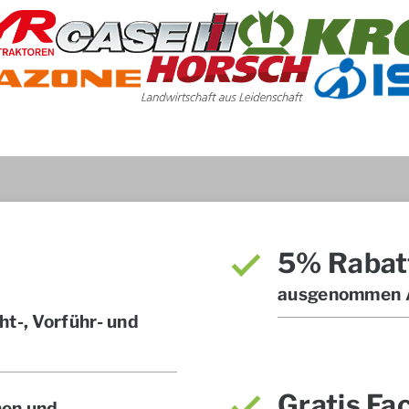
5% Rabat
ausgenommen A
t-, Vorführ- und
Gratis Fa
hen und