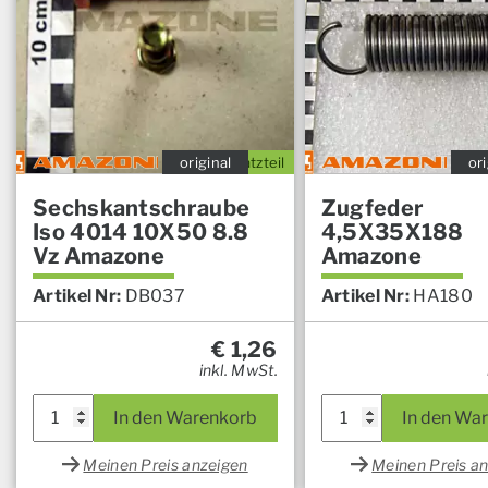
original
Ersatzteil
ori
Sechskantschraube
Zugfeder
Iso 4014 10X50 8.8
4,5X35X188
Vz Amazone
Amazone
Artikel Nr:
DB037
Artikel Nr:
HA180
€
1,26
inkl. MwSt.
In den Warenkorb
In den Wa
Meinen Preis anzeigen
Meinen Preis a