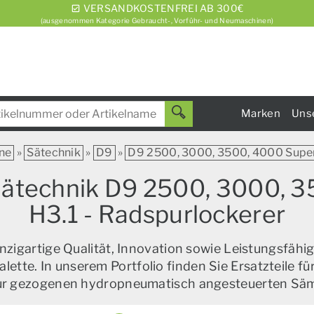
VERSANDKOSTENFREI AB 300€
(ausgenommen Kategorie Gebraucht-, Vorführ- und Neumaschinen)
Marken
Uns
ne
»
Sätechnik
»
D9
»
D9 2500, 3000, 3500, 4000 Super 
Sätechnik D9 2500, 3000, 3
H3.1 - Radspurlockerer
zigartige Qualität, Innovation sowie Leistungsfähig
alette. In unserem Portfolio finden Sie Ersatzteile f
zur gezogenen hydropneumatisch angesteuerten Sä