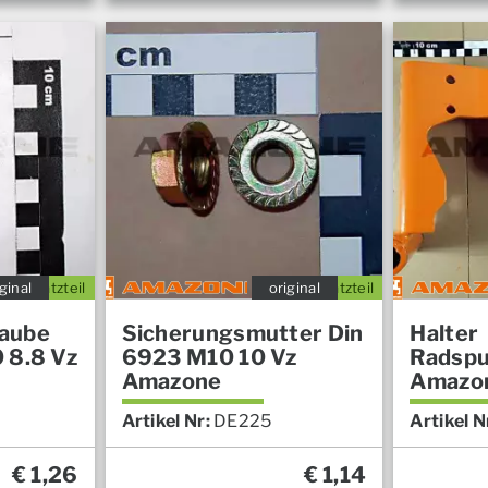
ginal
Ersatzteil
original
Ersatzteil
aube
Sicherungsmutter Din
Halter
 8.8 Vz
6923 M10 10 Vz
Radspu
Amazone
Amazo
Artikel Nr:
DE225
Artikel N
€
1,26
€
1,14