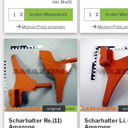
inkl. MwSt.
In den Warenkorb
In den Wa
Meinen Preis anzeigen
Meinen Preis a
original
Ersatzteil
ori
Scharhalter Re.(11)
Scharhalter Li. 
Amazone
Amazone