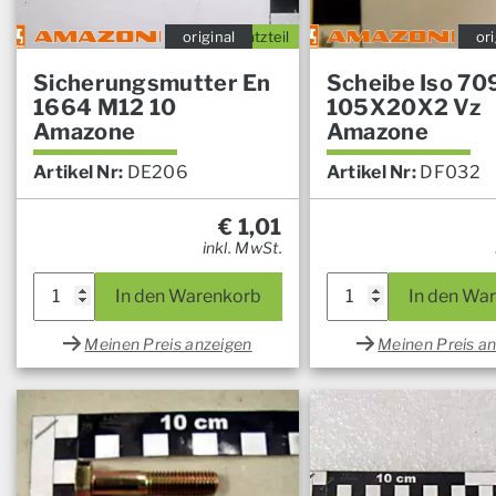
original
Ersatzteil
ori
Sicherungsmutter En
Scheibe Iso 70
1664 M12 10
105X20X2 Vz
Amazone
Amazone
Artikel Nr:
DE206
Artikel Nr:
DF032
€
1,01
inkl. MwSt.
In den Warenkorb
In den Wa
Meinen Preis anzeigen
Meinen Preis a