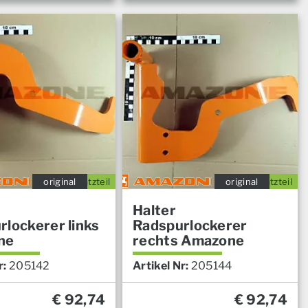
original
Ersatzteil
original
Ersatzteil
Halter
rlockerer links
Radspurlockerer
ne
rechts Amazone
r:
205142
Artikel Nr:
205144
€
92,74
€
92,74