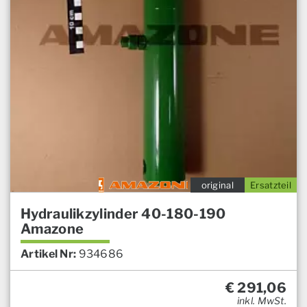
original
Ersatzteil
Hydraulikzylinder 40-180-190
Amazone
Artikel Nr:
934686
€
291,06
inkl. MwSt.