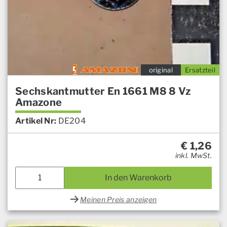
original
Ersatzteil
Sechskantmutter En 1661 M8 8 Vz
Amazone
Artikel Nr:
DE204
€
1,26
inkl. MwSt.
In den Warenkorb
Meinen Preis anzeigen