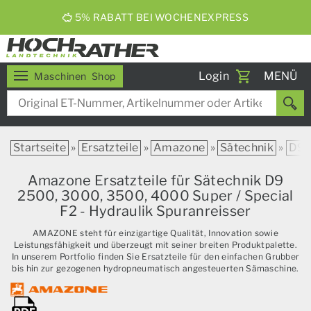
ERNTEBIER 2026
Toggle
Login
MENÜ
Maschinen
Shop
navigati
Startseite
»
Ersatzteile
»
Amazone
»
Sätechnik
»
D9
Amazone Ersatzteile für Sätechnik D9
2500, 3000, 3500, 4000 Super / Special
F2 - Hydraulik Spuranreisser
AMAZONE steht für einzigartige Qualität, Innovation sowie
Leistungsfähigkeit und überzeugt mit seiner breiten Produktpalette.
In unserem Portfolio finden Sie Ersatzteile für den einfachen Grubber
bis hin zur gezogenen hydropneumatisch angesteuerten Sämaschine.