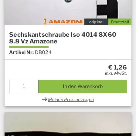
original
Ersatzteil
Sechskantschraube Iso 4014 8X60
8.8 Vz Amazone
Artikel Nr:
DB024
€
1,26
inkl. MwSt.
In den Warenkorb
Meinen Preis anzeigen