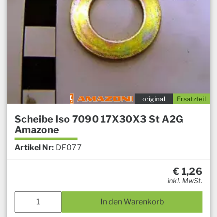
original
Ersatzteil
Scheibe Iso 7090 17X30X3 St A2G
Amazone
Artikel Nr:
DF077
€
1,26
inkl. MwSt.
In den Warenkorb