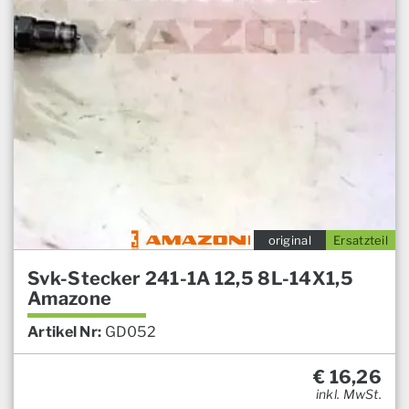
original
Ersatzteil
Svk-Stecker 241-1A 12,5 8L-14X1,5
Amazone
Artikel Nr:
GD052
€
16,26
inkl. MwSt.