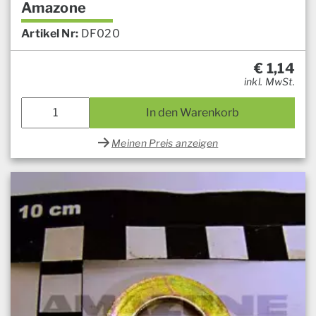
Amazone
Artikel Nr:
DF020
€
1,14
inkl. MwSt.
In den Warenkorb
Meinen Preis anzeigen