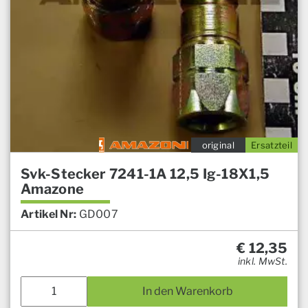
original
Ersatzteil
Svk-Stecker 7241-1A 12,5 Ig-18X1,5
Amazone
Artikel Nr:
GD007
€
12,35
inkl. MwSt.
In den Warenkorb