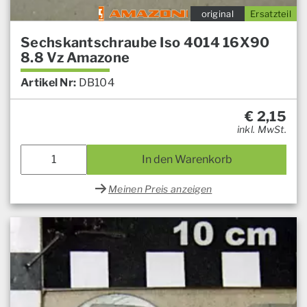
original
Ersatzteil
Sechskantschraube Iso 4014 16X90
8.8 Vz Amazone
Artikel Nr:
DB104
€
2,15
inkl. MwSt.
In den Warenkorb
Meinen Preis anzeigen