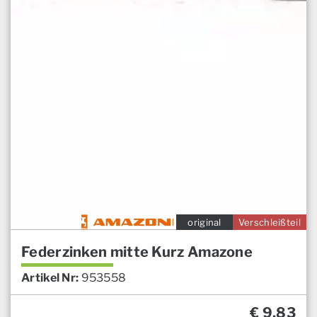
original
Verschleißteil
Federzinken mitte Kurz Amazone
Artikel Nr:
953558
€
9,83