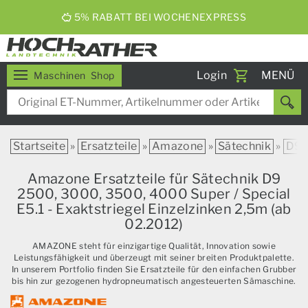
5% RABATT BEI WOCHENEXPRESS
Toggle
Login
MENÜ
Maschinen
Shop
navigati
Startseite
»
Ersatzteile
»
Amazone
»
Sätechnik
»
D9
Amazone Ersatzteile für Sätechnik D9
2500, 3000, 3500, 4000 Super / Special
E5.1 - Exaktstriegel Einzelzinken 2,5m (ab
02.2012)
AMAZONE steht für einzigartige Qualität, Innovation sowie
Leistungsfähigkeit und überzeugt mit seiner breiten Produktpalette.
In unserem Portfolio finden Sie Ersatzteile für den einfachen Grubber
bis hin zur gezogenen hydropneumatisch angesteuerten Sämaschine.