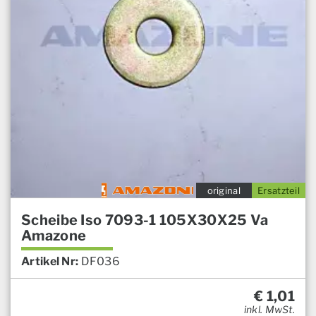
original
Ersatzteil
Scheibe Iso 7093-1 105X30X25 Va
Amazone
Artikel Nr:
DF036
€
1,01
inkl. MwSt.