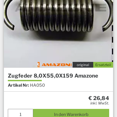
original
Ersatzteil
Zugfeder 8,0X55,0X159 Amazone
Artikel Nr:
HA050
€
26,84
inkl. MwSt.
In den Warenkorb