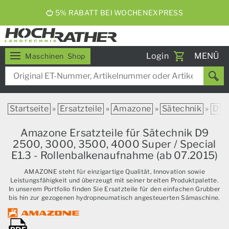
ERNTEBIER 2026
Toggle
Login
MENÜ
Maschinen
Shop
navigati
Startseite
»
Ersatzteile
»
Amazone
»
Sätechnik
»
D9
Amazone Ersatzteile für Sätechnik D9
2500, 3000, 3500, 4000 Super / Special
E1.3 - Rollenbalkenaufnahme (ab 07.2015)
AMAZONE steht für einzigartige Qualität, Innovation sowie
Leistungsfähigkeit und überzeugt mit seiner breiten Produktpalette.
In unserem Portfolio finden Sie Ersatzteile für den einfachen Grubber
bis hin zur gezogenen hydropneumatisch angesteuerten Sämaschine.