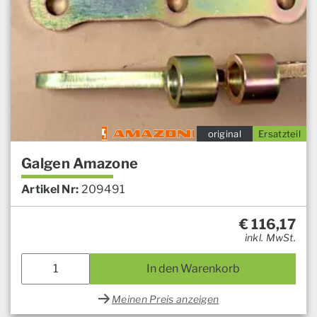
original
Ersatzteil
Galgen Amazone
Artikel Nr:
209491
€
116,17
inkl. MwSt.
In den Warenkorb
Meinen Preis anzeigen