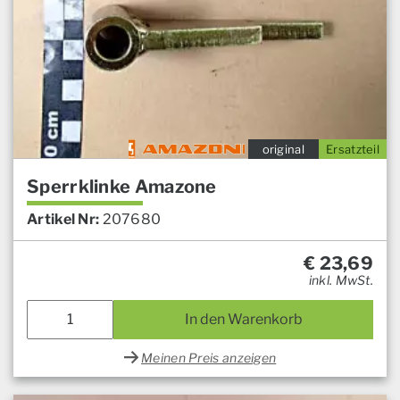
original
Ersatzteil
Sperrklinke Amazone
Artikel Nr:
207680
€
23,69
inkl. MwSt.
In den Warenkorb
Meinen Preis anzeigen