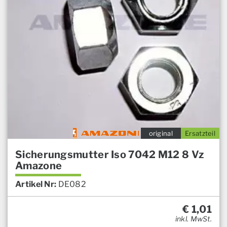
original
Ersatzteil
Sicherungsmutter Iso 7042 M12 8 Vz
Amazone
Artikel Nr:
DE082
€
1,01
inkl. MwSt.