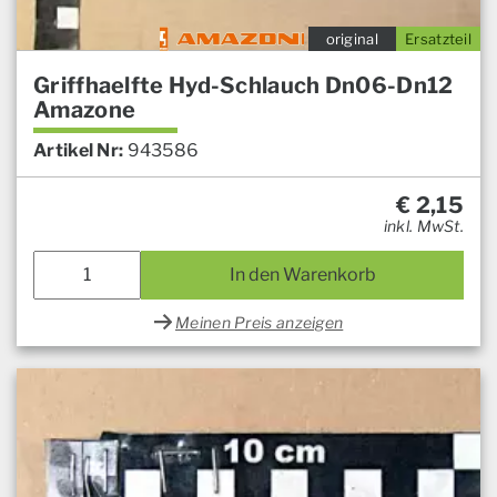
original
Ersatzteil
Griffhaelfte Hyd-Schlauch Dn06-Dn12
Amazone
Artikel Nr:
943586
€
2,15
inkl. MwSt.
In den Warenkorb
Meinen Preis anzeigen