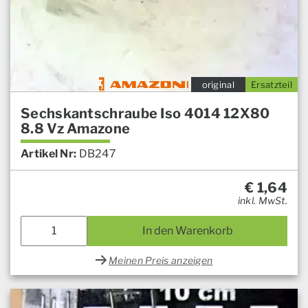
original
Ersatzteil
Sechskantschraube Iso 4014 12X80
8.8 Vz Amazone
Artikel Nr:
DB247
€
1,64
inkl. MwSt.
In den Warenkorb
Meinen Preis anzeigen