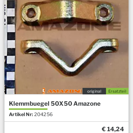
original
Ersatzteil
Klemmbuegel 50X50 Amazone
Artikel Nr:
204256
€
14,24