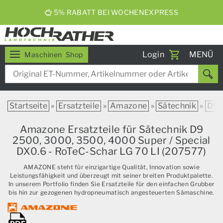
ERNTEBIER 2026
Toggle
Login
MENÜ
Maschinen
Shop
navigati
Startseite
»
Ersatzteile
»
Amazone
»
Sätechnik
»
D9
Amazone Ersatzteile für Sätechnik D9
2500, 3000, 3500, 4000 Super / Special
DX0.6 - RoTeC-Schar LG 70 LI (207577)
AMAZONE steht für einzigartige Qualität, Innovation sowie
Leistungsfähigkeit und überzeugt mit seiner breiten Produktpalette.
In unserem Portfolio finden Sie Ersatzteile für den einfachen Grubber
bis hin zur gezogenen hydropneumatisch angesteuerten Sämaschine.