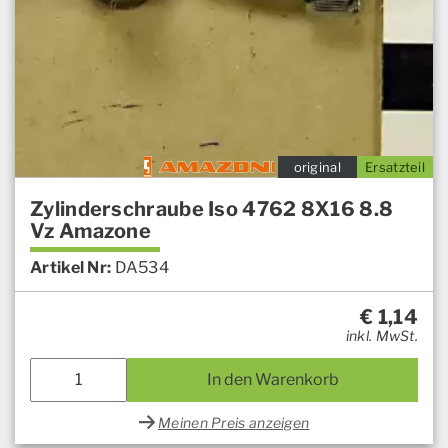
original
Ersatzteil
Zylinderschraube Iso 4762 8X16 8.8
Vz Amazone
Artikel Nr:
DA534
€
1,14
inkl. MwSt.
In den Warenkorb
Meinen Preis anzeigen