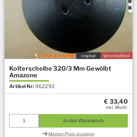
original
Verschleißteil
Kolterscheibe 320/3 Mm Gewölbt
Amazone
Artikel Nr:
962292
€
33,40
inkl. MwSt.
In den Warenkorb
Meinen Preis anzeigen