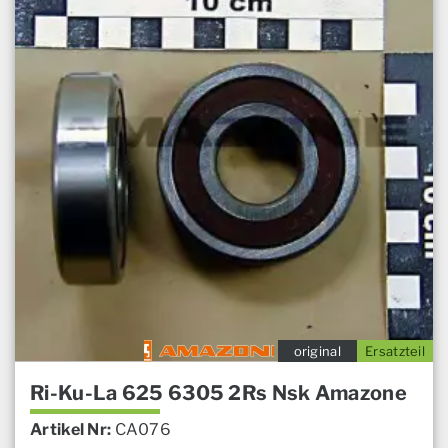
original
Ersatzteil
Ri-Ku-La 625 6305 2Rs Nsk Amazone
Artikel Nr:
CA076