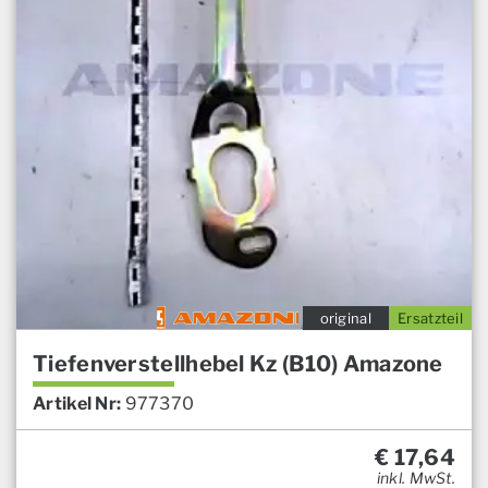
original
Ersatzteil
Tiefenverstellhebel Kz (B10) Amazone
Artikel Nr:
977370
€
17,64
inkl. MwSt.