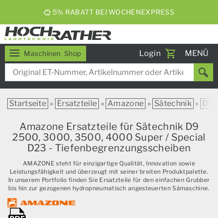
5% RABATT BEI WOCHENEXPRESS
Toggle
Login
MENÜ
Maschinen
Shop
navigati
Startseite
»
Ersatzteile
»
Amazone
»
Sätechnik
»
D9
Amazone Ersatzteile für Sätechnik D9
2500, 3000, 3500, 4000 Super / Special
D23 - Tiefenbegrenzungsscheiben
AMAZONE steht für einzigartige Qualität, Innovation sowie
Leistungsfähigkeit und überzeugt mit seiner breiten Produktpalette.
In unserem Portfolio finden Sie Ersatzteile für den einfachen Grubber
bis hin zur gezogenen hydropneumatisch angesteuerten Sämaschine.