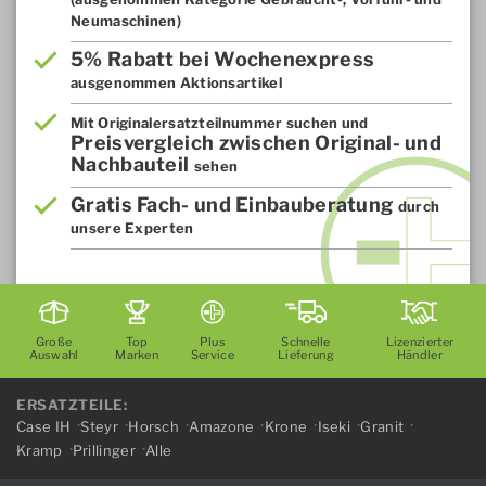
Neumaschinen)
5% Rabatt bei Wochenexpress
ausgenommen Aktionsartikel
Mit Originalersatzteilnummer suchen und
Preisvergleich zwischen Original- und
Nachbauteil
sehen
Gratis Fach- und Einbauberatung
durch
unsere Experten
Große
Top
Plus
Schnelle
Lizenzierter
Auswahl
Marken
Service
Lieferung
Händler
ERSATZTEILE:
Case IH
Steyr
Horsch
Amazone
Krone
Iseki
Granit
Kramp
Prillinger
Alle