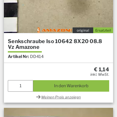
original
Ersatzteil
Senkschraube Iso 10642 8X20 08.8
Vz Amazone
Artikel Nr:
DD414
€
1,14
inkl. MwSt.
In den Warenkorb
Meinen Preis anzeigen