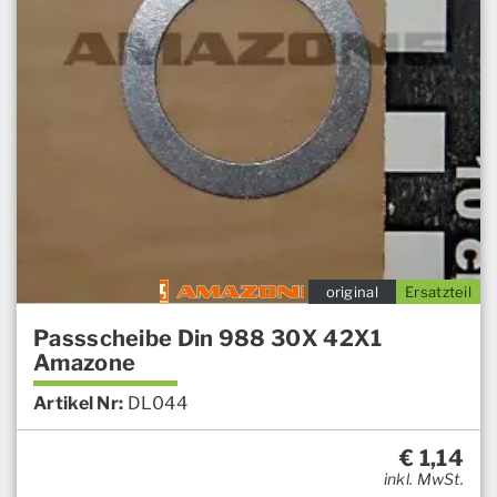
original
Ersatzteil
Passscheibe Din 988 30X 42X1
Amazone
Artikel Nr:
DL044
€
1,14
inkl. MwSt.