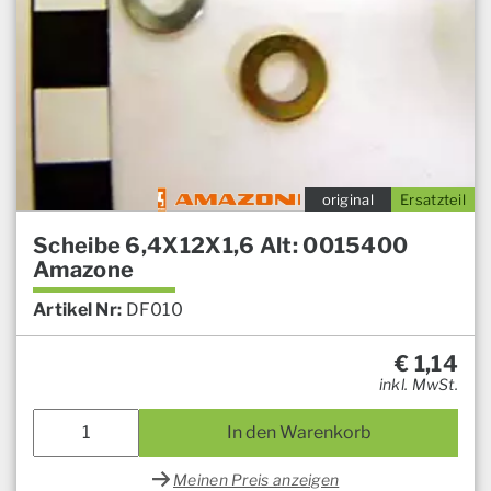
original
Ersatzteil
Scheibe 6,4X12X1,6 Alt: 0015400
Amazone
Artikel Nr:
DF010
€
1,14
inkl. MwSt.
In den Warenkorb
Meinen Preis anzeigen