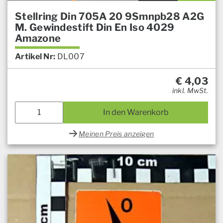
Stellring Din 705A 20 9Smnpb28 A2G
M. Gewindestift Din En Iso 4029
Amazone
Artikel Nr:
DL007
€
4,03
inkl. MwSt.
In den Warenkorb
Meinen Preis anzeigen