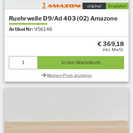
original
Ersatzteil
Ruehrwelle D9/Ad 403 (02) Amazone
Artikel Nr:
956148
€
369,18
inkl. MwSt.
In den Warenkorb
Meinen Preis anzeigen