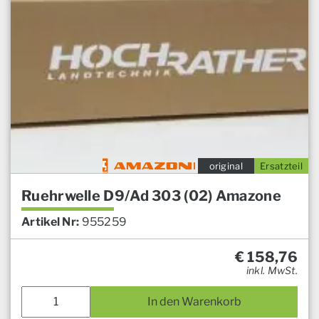
original
Ersatzteil
Ruehrwelle D9/Ad 303 (02) Amazone
Artikel Nr:
955259
€
158,76
inkl. MwSt.
In den Warenkorb