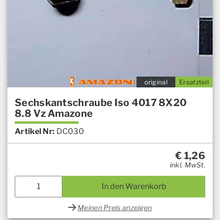
original
Ersatzteil
Sechskantschraube Iso 4017 8X20
8.8 Vz Amazone
Artikel Nr:
DC030
€
1,26
inkl. MwSt.
In den Warenkorb
Meinen Preis anzeigen