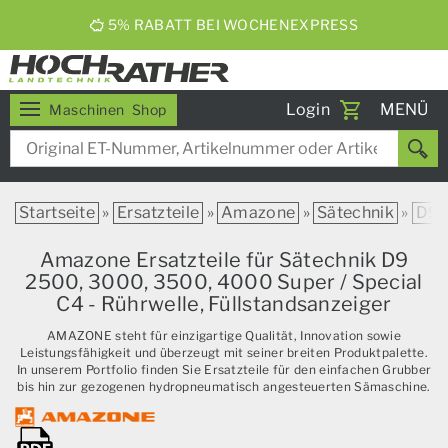
ERNTEBIER 2026
Toggle
Login
MENÜ
Maschinen
Shop
navigati
Startseite
»
Ersatzteile
»
Amazone
»
Sätechnik
»
D9
Amazone Ersatzteile für Sätechnik D9
2500, 3000, 3500, 4000 Super / Special
C4 - Rührwelle, Füllstandsanzeiger
AMAZONE steht für einzigartige Qualität, Innovation sowie
Leistungsfähigkeit und überzeugt mit seiner breiten Produktpalette.
In unserem Portfolio finden Sie Ersatzteile für den einfachen Grubber
bis hin zur gezogenen hydropneumatisch angesteuerten Sämaschine.