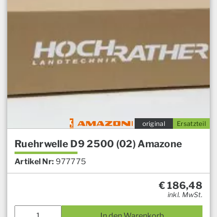
original
Ersatzteil
Ruehrwelle D9 2500 (02) Amazone
Artikel Nr:
977775
€
186,48
inkl. MwSt.
In den Warenkorb