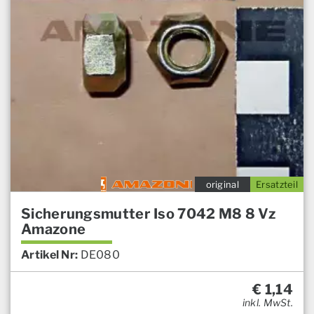
original
Ersatzteil
Sicherungsmutter Iso 7042 M8 8 Vz
Amazone
Artikel Nr:
DE080
€
1,14
inkl. MwSt.