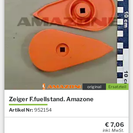
original
Ersatzteil
Zeiger F.fuellstand. Amazone
Artikel Nr:
952154
€
7,06
inkl. MwSt.