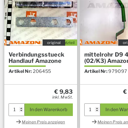
original
Ersatzteil
ori
Verbindungsstueck
mittelrohr D9
Handlauf Amazone
(02/K3) Amazo
Artikel Nr:
206455
Artikel Nr:
979097
€
9,83
€
inkl. MwSt.
In den Warenkorb
In den Wa
Meinen Preis anzeigen
Meinen Preis a