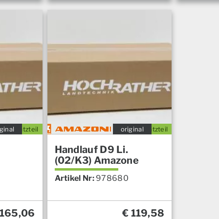
ginal
Ersatzteil
original
Ersatzteil
Handlauf D9 Li.
(02/K3) Amazone
Artikel Nr:
978680
165,06
€
119,58