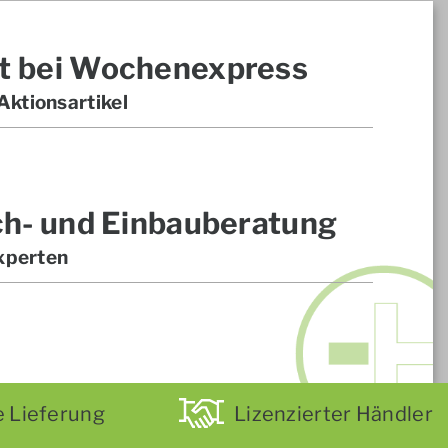
t bei Wochenexpress
ktionsartikel
ch- und Einbauberatung
xperten
e Lieferung
Lizenzierter Händler