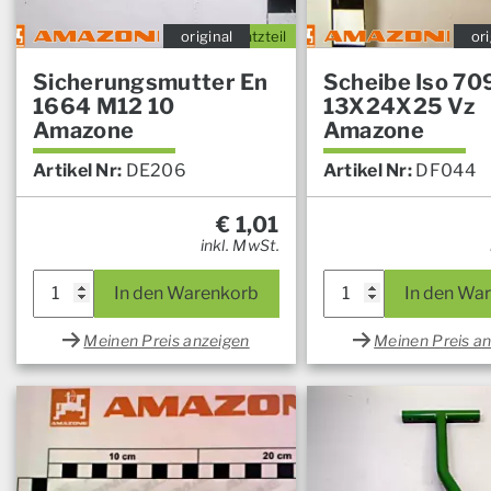
original
Ersatzteil
ori
Sicherungsmutter En
Scheibe Iso 70
1664 M12 10
13X24X25 Vz
Amazone
Amazone
Artikel Nr:
DE206
Artikel Nr:
DF044
€
1,01
inkl. MwSt.
In den Warenkorb
In den Wa
Meinen Preis anzeigen
Meinen Preis a