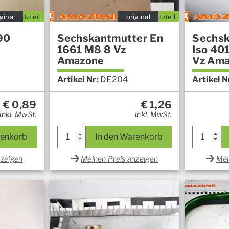
ginal
Ersatzteil
original
Ersatzteil
90
Sechskantmutter En
Sechsk
1661 M8 8 Vz
Iso 40
Amazone
Vz Am
Artikel Nr:
DE204
Artikel N
€
0,89
€
1,26
inkl. MwSt.
inkl. MwSt.
renkorb
In den Warenkorb
nzeigen
Meinen Preis anzeigen
Mei