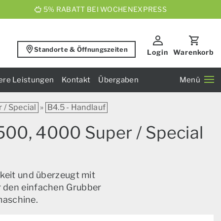
5% RABATT BEI WOCHENEXPRESS
Standorte & Öffnungszeiten
Login
Warenkorb
ere Leistungen
Kontakt
Übergaben
Menü
/ Special
»
B4.5 - Handlauf
500, 4000 Super / Special
keit und überzeugt mit
ür den einfachen Grubber
maschine.