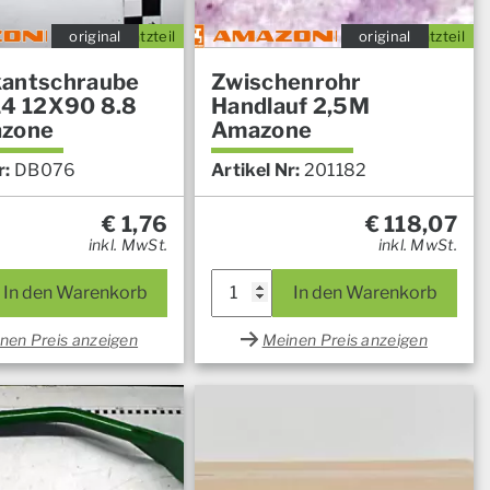
original
Ersatzteil
original
Ersatzteil
antschraube
Zwischenrohr
14 12X90 8.8
Handlauf 2,5M
azone
Amazone
r:
DB076
Artikel Nr:
201182
€
1,76
€
118,07
inkl. MwSt.
inkl. MwSt.
In den Warenkorb
In den Warenkorb
nen Preis anzeigen
Meinen Preis anzeigen