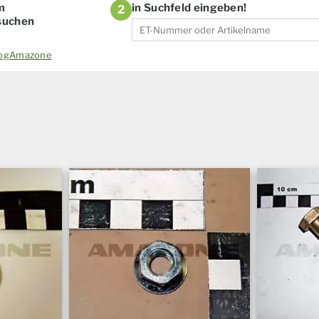
m
in Suchfeld eingeben!
2
 suchen
alogAmazone