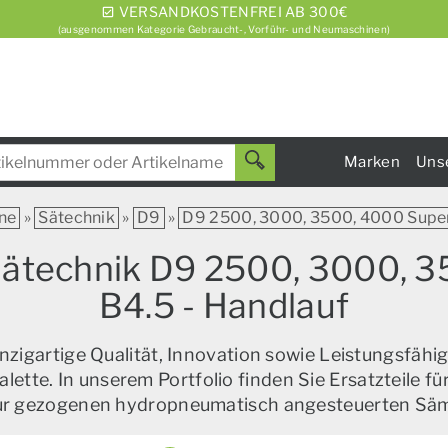
VERSANDKOSTENFREI AB 300€
(ausgenommen Kategorie Gebraucht-, Vorführ- und Neumaschinen)
Marken
Uns
ne
»
Sätechnik
»
D9
»
D9 2500, 3000, 3500, 4000 Super 
Sätechnik D9 2500, 3000, 3
B4.5 - Handlauf
zigartige Qualität, Innovation sowie Leistungsfähig
alette. In unserem Portfolio finden Sie Ersatzteile f
zur gezogenen hydropneumatisch angesteuerten Sä