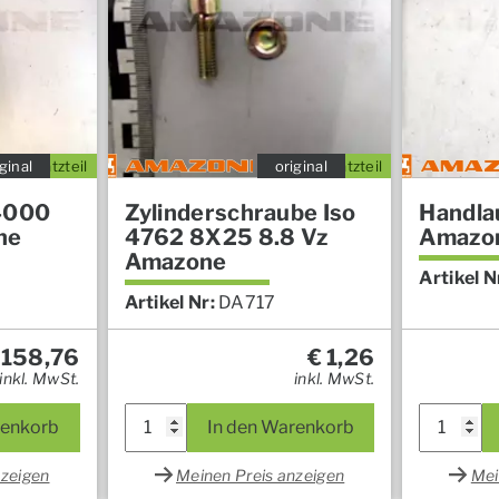
ginal
Ersatzteil
original
Ersatzteil
 4000
Zylinderschraube Iso
Handla
ne
4762 8X25 8.8 Vz
Amazo
Amazone
Artikel N
Artikel Nr:
DA717
158,76
€
1,26
inkl. MwSt.
inkl. MwSt.
renkorb
In den Warenkorb
nzeigen
Meinen Preis anzeigen
Mei