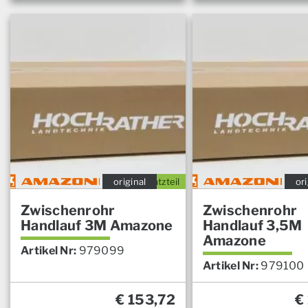
original
Ersatzteil
ori
Zwischenrohr
Zwischenrohr
Handlauf 3M Amazone
Handlauf 3,5M
Amazone
Artikel Nr:
979099
Artikel Nr:
979100
€
153,72
€