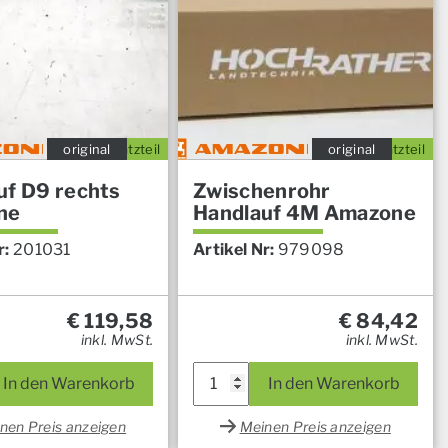
original
Ersatzteil
original
Ersatzteil
uf D9 rechts
Zwischenrohr
ne
Handlauf 4M Amazone
r:
201031
Artikel Nr:
979098
€
119,58
€
84,42
inkl. MwSt.
inkl. MwSt.
In den Warenkorb
In den Warenkorb
nen Preis anzeigen
Meinen Preis anzeigen