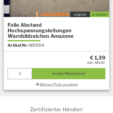
original
Ersatzteil
Folie Abstand
Hochspannungsleitungen
Warnbildzeichen Amazone
Artikel Nr:
MD094
€
1,39
inkl. MwSt.
In den Warenkorb
Meinen Preis anzeigen
Zertifizierter Händler: