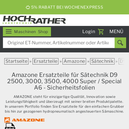
5% RABATT BEI WOCHENEXPRESS
Toggle
Login
MENÜ
Maschinen
Shop
navigati
Startseite
»
Ersatzteile
»
Amazone
»
Sätechnik
»
D9
Amazone Ersatzteile für Sätechnik D9
2500, 3000, 3500, 4000 Super / Special
A6 - Sicherheitsfolien
AMAZONE steht für einzigartige Qualität, Innovation sowie
Leistungsfähigkeit und überzeugt mit seiner breiten Produktpalette.
In unserem Portfolio finden Sie Ersatzteile für den einfachen Grubber
bis hin zur gezogenen hydropneumatisch angesteuerten Sämaschine.