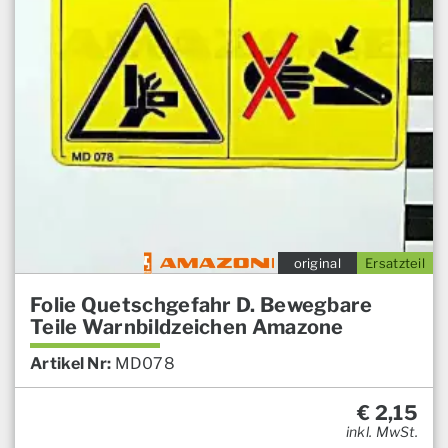
original
Ersatzteil
Folie Quetschgefahr D. Bewegbare
Teile Warnbildzeichen Amazone
Artikel Nr:
MD078
€
2,15
inkl. MwSt.