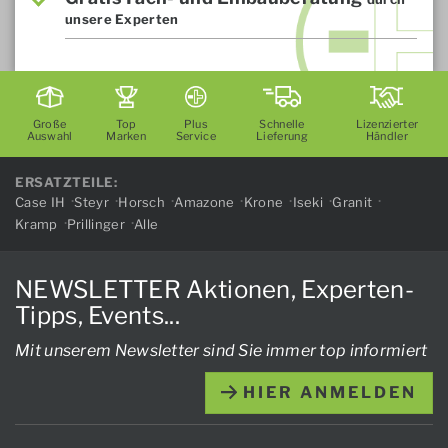
unsere Experten
Große
Top
Plus
Schnelle
Lizenzierter
Auswahl
Marken
Service
Lieferung
Händler
ERSATZTEILE:
Case IH
Steyr
Horsch
Amazone
Krone
Iseki
Granit
Kramp
Prillinger
Alle
NEWSLETTER Aktionen, Experten-
Tipps, Events...
Mit unserem Newsletter sind Sie immer top informiert
HIER ANMELDEN