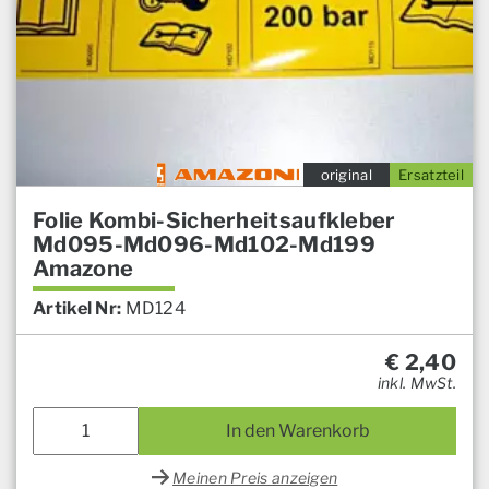
original
Ersatzteil
Folie Kombi-Sicherheitsaufkleber
Md095-Md096-Md102-Md199
Amazone
Artikel Nr:
MD124
€
2,40
inkl. MwSt.
In den Warenkorb
Meinen Preis anzeigen