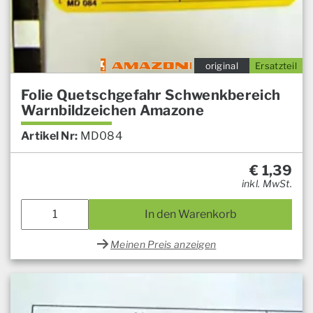
original
Ersatzteil
Folie Quetschgefahr Schwenkbereich
Warnbildzeichen Amazone
Artikel Nr:
MD084
€
1,39
inkl. MwSt.
In den Warenkorb
Meinen Preis anzeigen