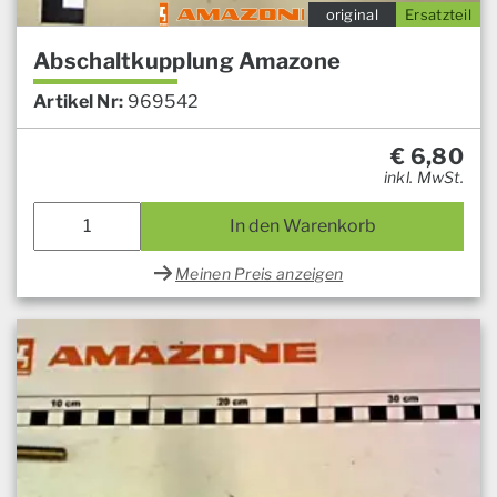
original
Ersatzteil
Abschaltkupplung Amazone
Artikel Nr:
969542
€
6,80
inkl. MwSt.
In den Warenkorb
Meinen Preis anzeigen