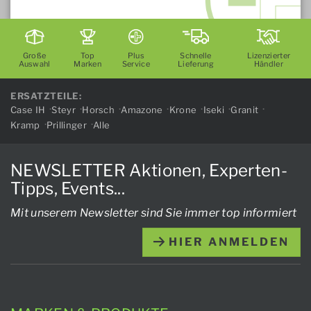
Große
Top
Plus
Schnelle
Lizenzierter
Auswahl
Marken
Service
Lieferung
Händler
ERSATZTEILE:
Case IH
Steyr
Horsch
Amazone
Krone
Iseki
Granit
Kramp
Prillinger
Alle
NEWSLETTER Aktionen, Experten-
Tipps, Events...
Mit unserem Newsletter sind Sie immer top informiert
HIER ANMELDEN