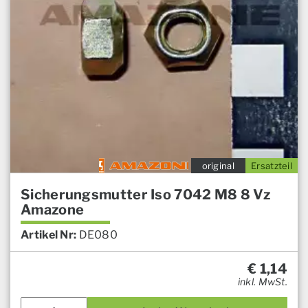
original
Ersatzteil
Sicherungsmutter Iso 7042 M8 8 Vz
Amazone
Artikel Nr:
DE080
€
1,14
inkl. MwSt.