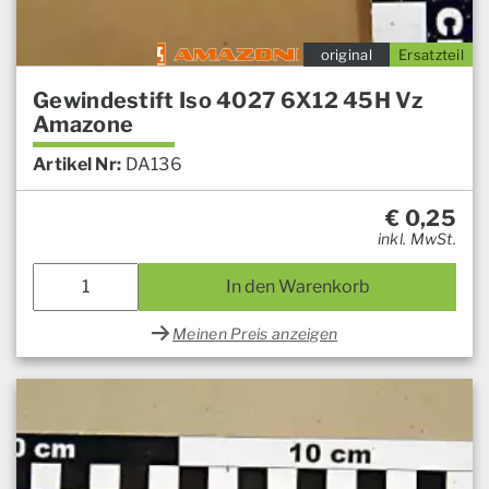
original
Ersatzteil
Gewindestift Iso 4027 6X12 45H Vz
Amazone
Artikel Nr:
DA136
€
0,25
inkl. MwSt.
In den Warenkorb
Meinen Preis anzeigen