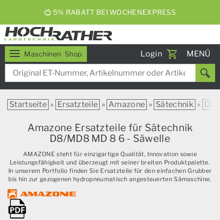
5% RABATT BEI WOCHENEXPRESS
Toggle
Login
MENÜ
Maschinen
Shop
navigati
Startseite
»
Ersatzteile
»
Amazone
»
Sätechnik
»
D8
Amazone Ersatzteile für Sätechnik
D8/MD8 MD 8 6 - Säwelle
AMAZONE steht für einzigartige Qualität, Innovation sowie
Leistungsfähigkeit und überzeugt mit seiner breiten Produktpalette.
In unserem Portfolio finden Sie Ersatzteile für den einfachen Grubber
bis hin zur gezogenen hydropneumatisch angesteuerten Sämaschine.