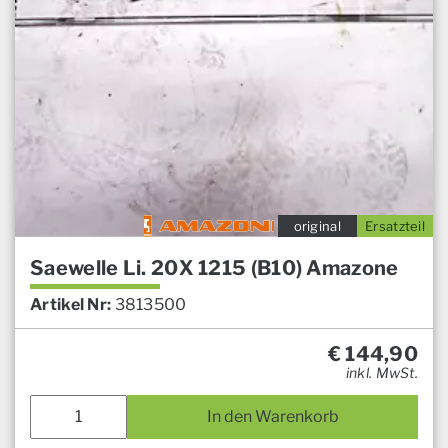
original
Ersatzteil
Saewelle Li. 20X 1215 (B10) Amazone
Artikel Nr:
3813500
€
144,90
inkl. MwSt.
In den Warenkorb