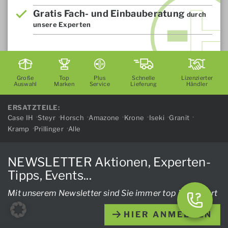
Gratis Fach- und Einbauberatung
durch
unsere Experten
Große
Top
Plus
Schnelle
Lizenzierter
Auswahl
Marken
Service
Lieferung
Händler
ERSATZTEILE:
Case IH
Steyr
Horsch
Amazone
Krone
Iseki
Granit
Kramp
Prillinger
Alle
NEWSLETTER Aktionen, Experten-
Tipps, Events...
Mit unserem Newsletter sind Sie immer top informiert
HIER ANMELDEN