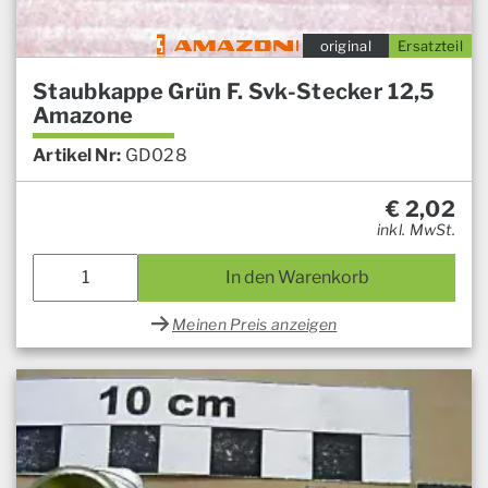
original
Ersatzteil
Staubkappe Grün F. Svk-Stecker 12,5
Amazone
Artikel Nr:
GD028
€
2,02
inkl. MwSt.
In den Warenkorb
Meinen Preis anzeigen