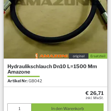
original
Ersatzteil
Hydraulikschlauch Dn10 L=1500 Mm
Amazone
Artikel Nr:
GB042
€
26,71
inkl. MwSt.
In den Warenkorb