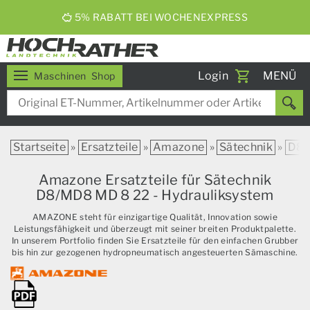
ERNTEBIER 2026
Toggle
Login
MENÜ
Maschinen
Shop
navigati
Startseite
»
Ersatzteile
»
Amazone
»
Sätechnik
»
D8
Amazone Ersatzteile für Sätechnik
D8/MD8 MD 8 22 - Hydrauliksystem
AMAZONE steht für einzigartige Qualität, Innovation sowie
Leistungsfähigkeit und überzeugt mit seiner breiten Produktpalette.
In unserem Portfolio finden Sie Ersatzteile für den einfachen Grubber
bis hin zur gezogenen hydropneumatisch angesteuerten Sämaschine.