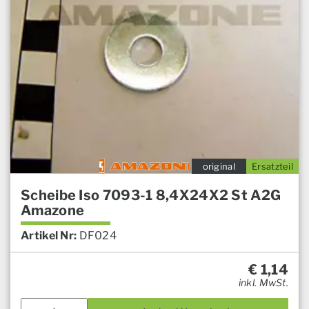
original
Ersatzteil
Scheibe Iso 7093-1 8,4X24X2 St A2G
Amazone
Artikel Nr:
DF024
€
1,14
inkl. MwSt.