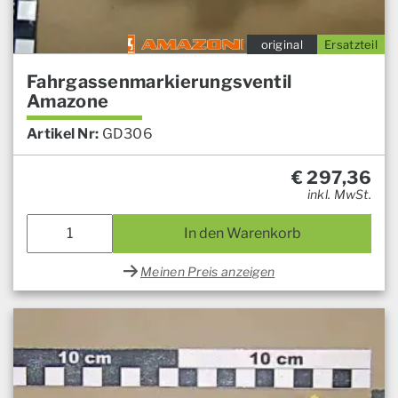
original
Ersatzteil
Fahrgassenmarkierungsventil
Amazone
Artikel Nr:
GD306
€
297,36
inkl. MwSt.
In den Warenkorb
Meinen Preis anzeigen