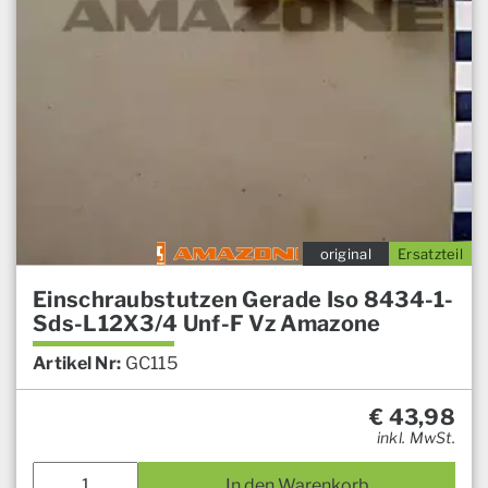
original
Ersatzteil
Einschraubstutzen Gerade Iso 8434-1-
Sds-L12X3/4 Unf-F Vz Amazone
Artikel Nr:
GC115
€
43,98
inkl. MwSt.
In den Warenkorb