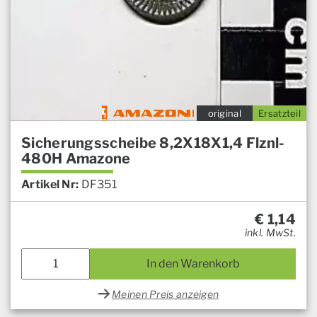
original
Ersatzteil
Sicherungsscheibe 8,2X18X1,4 Flznl-
480H Amazone
Artikel Nr:
DF351
€
1,14
inkl. MwSt.
In den Warenkorb
Meinen Preis anzeigen