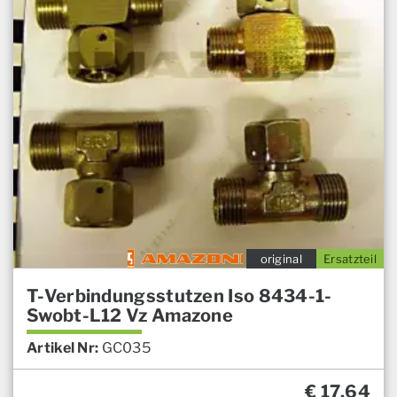
original
Ersatzteil
T-Verbindungsstutzen Iso 8434-1-
Swobt-L12 Vz Amazone
Artikel Nr:
GC035
€
17,64