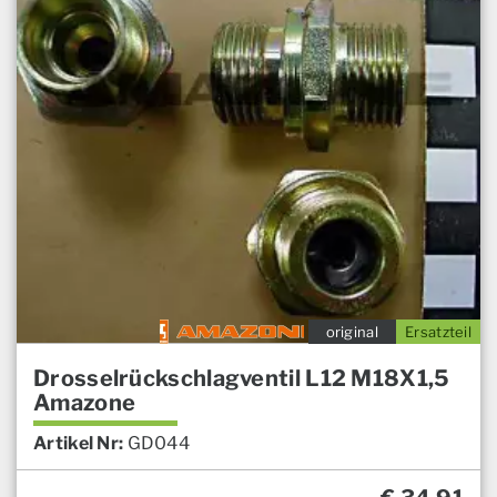
original
Ersatzteil
Drosselrückschlagventil L12 M18X1,5
Amazone
Artikel Nr:
GD044