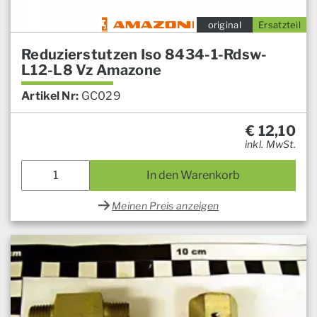
original
Ersatzteil
Reduzierstutzen Iso 8434-1-Rdsw-
L12-L8 Vz Amazone
Artikel Nr:
GC029
€
12,10
inkl. MwSt.
In den Warenkorb
Meinen Preis anzeigen