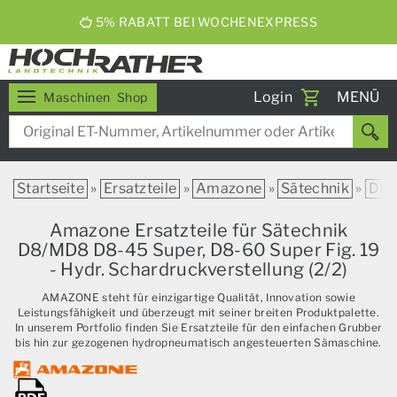
ERNTEBIER 2026
Toggle
Login
MENÜ
Maschinen
Shop
navigati
Startseite
»
Ersatzteile
»
Amazone
»
Sätechnik
»
D8
Amazone Ersatzteile für Sätechnik
D8/MD8 D8-45 Super, D8-60 Super Fig. 19
- Hydr. Schardruckverstellung (2/2)
AMAZONE steht für einzigartige Qualität, Innovation sowie
Leistungsfähigkeit und überzeugt mit seiner breiten Produktpalette.
In unserem Portfolio finden Sie Ersatzteile für den einfachen Grubber
bis hin zur gezogenen hydropneumatisch angesteuerten Sämaschine.