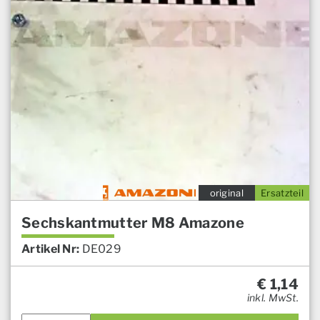
original
Ersatzteil
Sechskantmutter M8 Amazone
Artikel Nr:
DE029
€
1,14
inkl. MwSt.