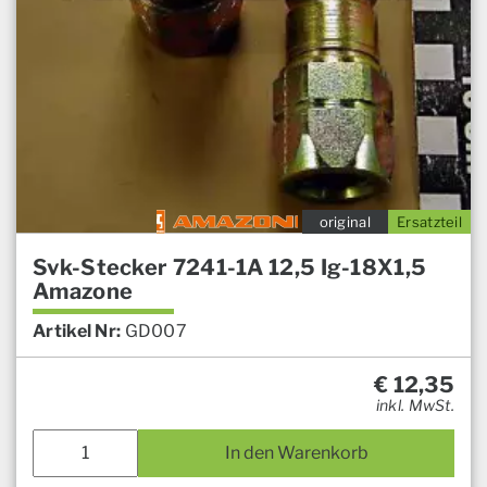
original
Ersatzteil
Svk-Stecker 7241-1A 12,5 Ig-18X1,5
Amazone
Artikel Nr:
GD007
€
12,35
inkl. MwSt.
In den Warenkorb