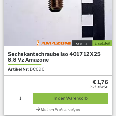
original
Ersatzteil
Sechskantschraube Iso 4017 12X25
8.8 Vz Amazone
Artikel Nr:
DC090
€
1,76
inkl. MwSt.
In den Warenkorb
Meinen Preis anzeigen