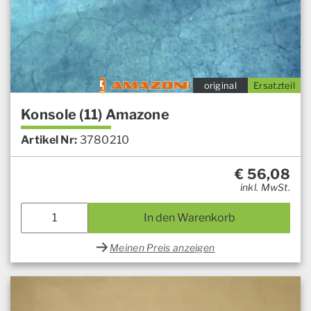
original
Ersatzteil
Konsole (11) Amazone
Artikel Nr:
3780210
€
56,08
inkl. MwSt.
In den Warenkorb
Meinen Preis anzeigen