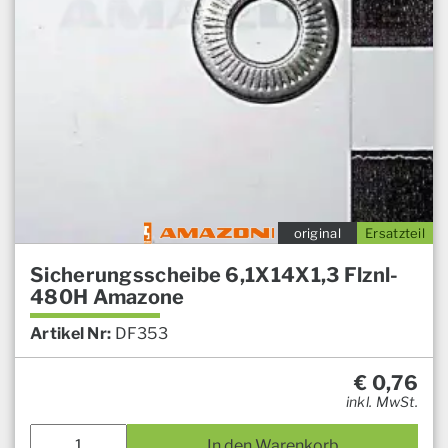
original
Ersatzteil
Sicherungsscheibe 6,1X14X1,3 Flznl-
480H Amazone
Artikel Nr:
DF353
€
0,76
inkl. MwSt.
In den Warenkorb