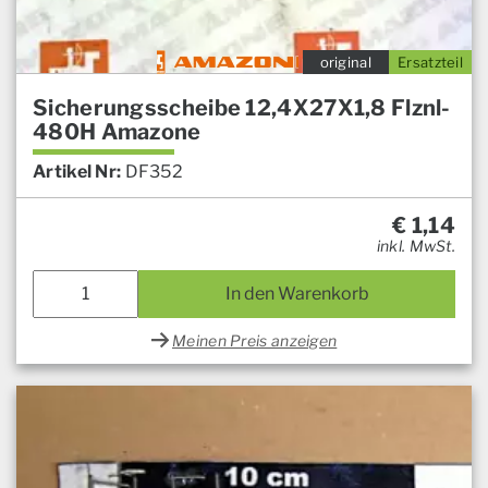
original
Ersatzteil
Sicherungsscheibe 12,4X27X1,8 Flznl-
480H Amazone
Artikel Nr:
DF352
€
1,14
inkl. MwSt.
In den Warenkorb
Meinen Preis anzeigen