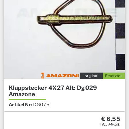
original
Ersatzteil
Klappstecker 4X27 Alt: Dg029
Amazone
Artikel Nr:
DG075
€
6,55
inkl. MwSt.