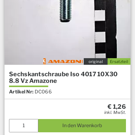
original
Ersatzteil
Sechskantschraube Iso 4017 10X30
8.8 Vz Amazone
Artikel Nr:
DC066
€
1,26
inkl. MwSt.
In den Warenkorb