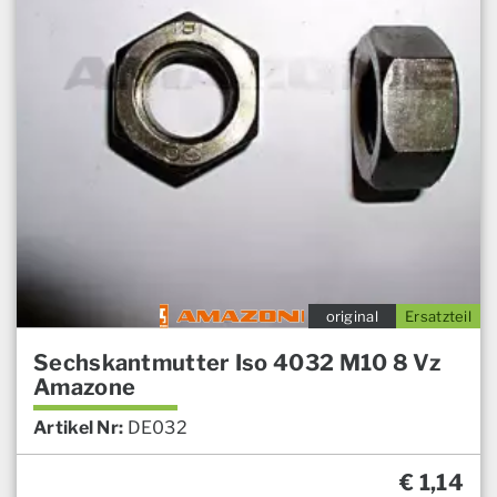
original
Ersatzteil
Sechskantmutter Iso 4032 M10 8 Vz
Amazone
Artikel Nr:
DE032
€
1,14