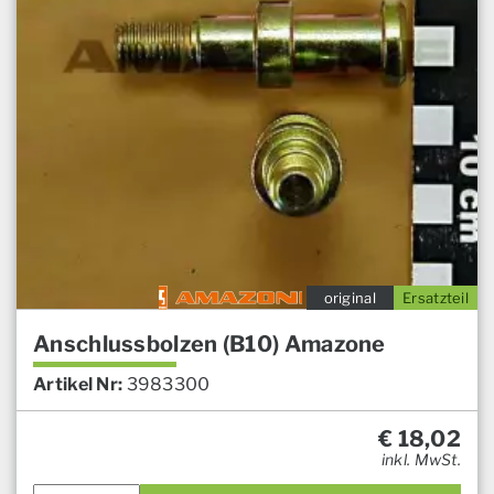
original
Ersatzteil
Anschlussbolzen (B10) Amazone
Artikel Nr:
3983300
€
18,02
inkl. MwSt.