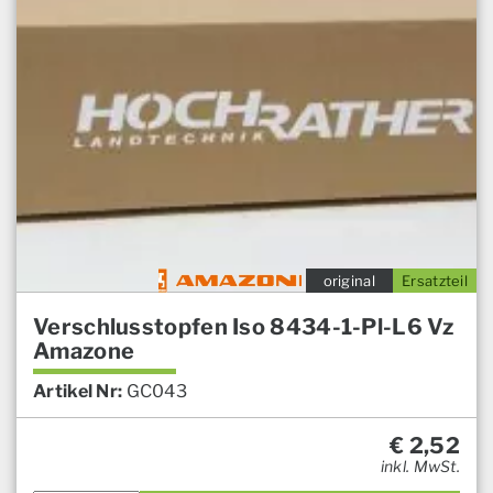
original
Ersatzteil
Verschlusstopfen Iso 8434-1-Pl-L6 Vz
Amazone
Artikel Nr:
GC043
€
2,52
inkl. MwSt.