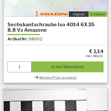
original
Ersatzteil
Sechskantschraube Iso 4014 6X35
8.8 Vz Amazone
Artikel Nr:
DB002
€
1,14
inkl. MwSt.
In den Warenkorb
Meinen Preis anzeigen