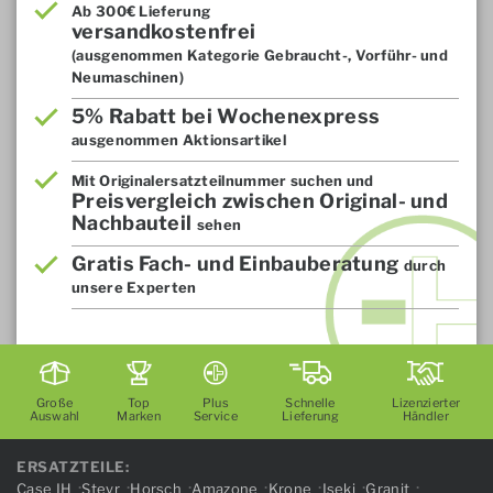
Ab 300€ Lieferung
versandkostenfrei
(ausgenommen Kategorie Gebraucht-, Vorführ- und
Neumaschinen)
5% Rabatt bei Wochenexpress
ausgenommen Aktionsartikel
Mit Originalersatzteilnummer suchen und
Preisvergleich zwischen Original- und
Nachbauteil
sehen
Gratis Fach- und Einbauberatung
durch
unsere Experten
Große
Top
Plus
Schnelle
Lizenzierter
Auswahl
Marken
Service
Lieferung
Händler
ERSATZTEILE:
Case IH
Steyr
Horsch
Amazone
Krone
Iseki
Granit