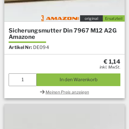
original
Ersatzteil
Sicherungsmutter Din 7967 M12 A2G
Amazone
Artikel Nr:
DE094
€
1,14
inkl. MwSt.
In den Warenkorb
Meinen Preis anzeigen