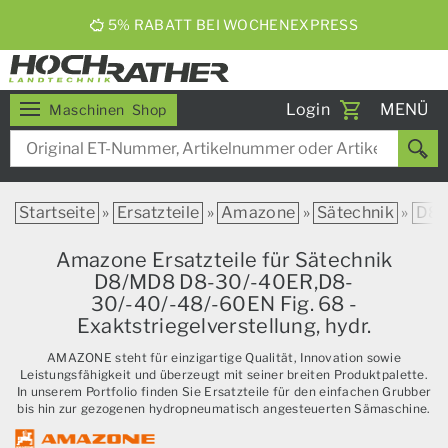
ERNTEBIER 2026
Toggle
Login
MENÜ
Maschinen
Shop
navigati
Startseite
»
Ersatzteile
»
Amazone
»
Sätechnik
»
D8
Amazone Ersatzteile für Sätechnik
D8/MD8 D8-30/-40ER,D8-
30/-40/-48/-60EN Fig. 68 -
Exaktstriegelverstellung, hydr.
AMAZONE steht für einzigartige Qualität, Innovation sowie
Leistungsfähigkeit und überzeugt mit seiner breiten Produktpalette.
In unserem Portfolio finden Sie Ersatzteile für den einfachen Grubber
bis hin zur gezogenen hydropneumatisch angesteuerten Sämaschine.