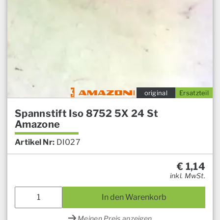
original
Ersatzteil
Spannstift Iso 8752 5X 24 St
Amazone
Artikel Nr:
DI027
€
1,14
inkl. MwSt.
In den Warenkorb
Meinen Preis anzeigen