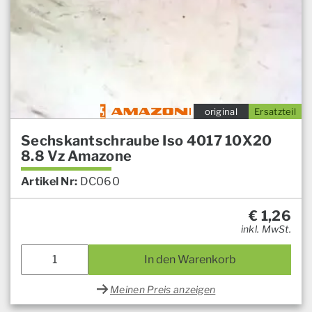
original
Ersatzteil
Sechskantschraube Iso 4017 10X20
8.8 Vz Amazone
Artikel Nr:
DC060
€
1,26
inkl. MwSt.
In den Warenkorb
Meinen Preis anzeigen