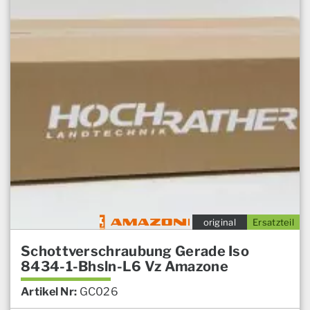
original
Ersatzteil
Schottverschraubung Gerade Iso
8434-1-Bhsln-L6 Vz Amazone
Artikel Nr:
GC026