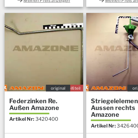
Meinen Preis anzeigen
Meinen Preis a
original
Verschleißteil
ori
Federzinken Re.
Striegelelemen
Außen Amazone
Aussen rechts
Amazone
Artikel Nr:
3420400
Artikel Nr:
342640