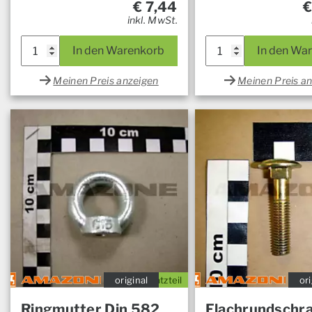
€
7,44
inkl. MwSt.
In den Warenkorb
In den Wa
Meinen Preis anzeigen
Meinen Preis a
original
Ersatzteil
ori
Ringmutter Din 582
Flachrundschr