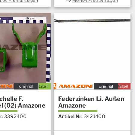
nen Preis anzeigen
Meinen Preis anzeigen
original
Ersatzteil
original
Verschleißteil
helle F.
Federzinken Li. Außen
el (02) Amazone
Amazone
r:
3392400
Artikel Nr:
3421400