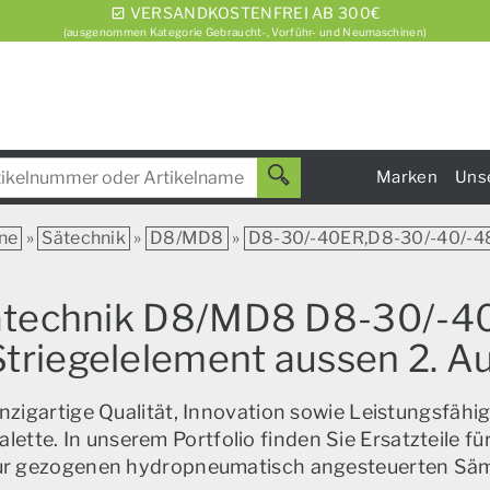
VERSANDKOSTENFREI AB 300€
(ausgenommen Kategorie Gebraucht-, Vorführ- und Neumaschinen)
Marken
Uns
ne
»
Sätechnik
»
D8/MD8
»
D8-30/-40ER,D8-30/-40/-4
 Sätechnik D8/MD8 D8-30/-
 Striegelelement aussen 2. 
zigartige Qualität, Innovation sowie Leistungsfähig
alette. In unserem Portfolio finden Sie Ersatzteile f
zur gezogenen hydropneumatisch angesteuerten Sä