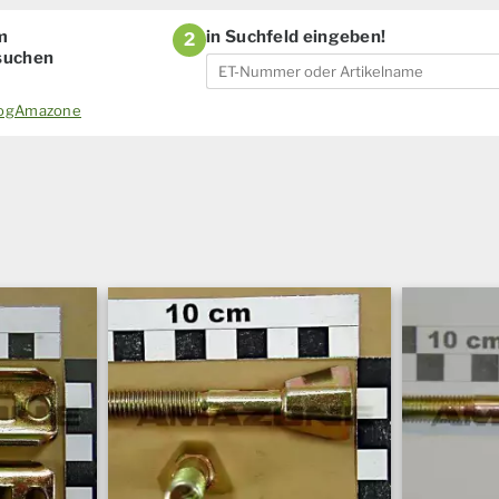
m
in Suchfeld eingeben!
2
 suchen
alogAmazone