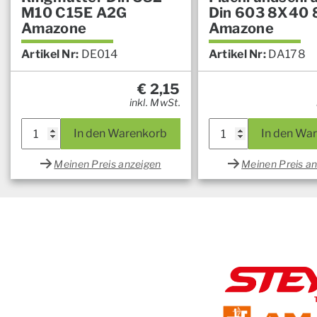
M10 C15E A2G
Din 603 8X40 
Amazone
Amazone
Artikel Nr:
DE014
Artikel Nr:
DA178
€
2,15
inkl. MwSt.
In den Warenkorb
In den Wa
Meinen Preis anzeigen
Meinen Preis a