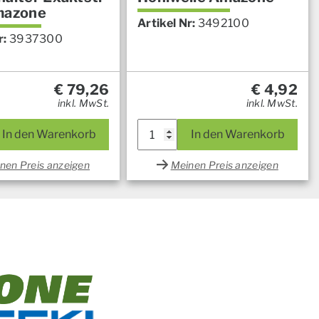
mazone
Artikel Nr:
3492100
r:
3937300
€
79,26
€
4,92
inkl. MwSt.
inkl. MwSt.
In den Warenkorb
In den Warenkorb
nen Preis anzeigen
Meinen Preis anzeigen