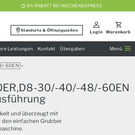
5% RABATT BEI WOCHENEXPRESS
Standorte & Öffnungszeiten
Login
Warenkorb
ere Leistungen
Kontakt
Übergaben
Menü
8/-60EN
»
40ER,D8-30/-40/-48/-60EN
Ausführung
keit und überzeugt mit
ür den einfachen Grubber
maschine.