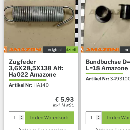
original
Ersatzteil
ori
Zugfeder
Bundbuchse D=
3,6X28,5X138 Alt:
L=18 Amazone
Ha022 Amazone
Artikel Nr:
349310
Artikel Nr:
HA140
€
5,93
inkl. MwSt.
In den Warenkorb
In den Wa