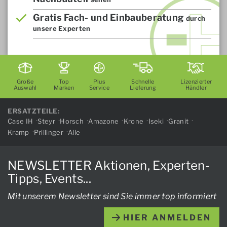
Gratis Fach- und Einbauberatung
durch
unsere Experten
Große
Top
Plus
Schnelle
Lizenzierter
Auswahl
Marken
Service
Lieferung
Händler
ERSATZTEILE:
Case IH
Steyr
Horsch
Amazone
Krone
Iseki
Granit
Kramp
Prillinger
Alle
NEWSLETTER Aktionen, Experten-
Tipps, Events...
Mit unserem Newsletter sind Sie immer top informiert
HIER ANMELDEN