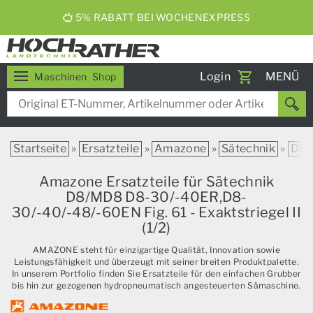
5% RABATT BEI WOCHENEXPRESS
Toggle
Login
MENÜ
Maschinen
Shop
navigati
Startseite
»
Ersatzteile
»
Amazone
»
Sätechnik
»
D8
Amazone Ersatzteile für Sätechnik
D8/MD8 D8-30/-40ER,D8-
30/-40/-48/-60EN Fig. 61 - Exaktstriegel II
(1/2)
AMAZONE steht für einzigartige Qualität, Innovation sowie
Leistungsfähigkeit und überzeugt mit seiner breiten Produktpalette.
In unserem Portfolio finden Sie Ersatzteile für den einfachen Grubber
bis hin zur gezogenen hydropneumatisch angesteuerten Sämaschine.