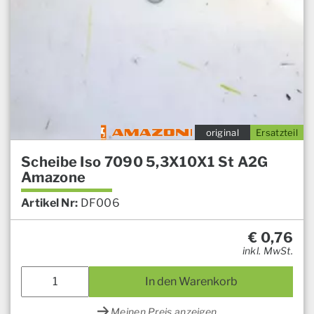
original
Ersatzteil
Scheibe Iso 7090 5,3X10X1 St A2G
Amazone
Artikel Nr:
DF006
€
0,76
inkl. MwSt.
In den Warenkorb
Meinen Preis anzeigen