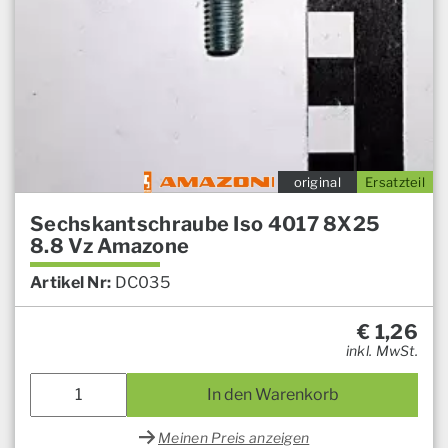
original
Ersatzteil
Sechskantschraube Iso 4017 8X25
8.8 Vz Amazone
Artikel Nr:
DC035
€
1,26
inkl. MwSt.
In den Warenkorb
Meinen Preis anzeigen