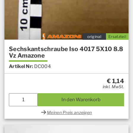
original
Ersatzteil
Sechskantschraube Iso 4017 5X10 8.8
Vz Amazone
Artikel Nr:
DC004
€
1,14
inkl. MwSt.
In den Warenkorb
Meinen Preis anzeigen