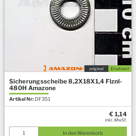
original
Ersatzteil
Sicherungsscheibe 8,2X18X1,4 Flznl-
480H Amazone
Artikel Nr:
DF351
€
1,14
inkl. MwSt.
In den Warenkorb