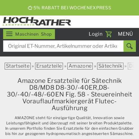
ERNTEBIER 2026
Toggle
Login
MENÜ
Maschinen
Shop
navigati
Startseite
»
Ersatzteile
»
Amazone
»
Sätechnik
»
D8
Amazone Ersatzteile für Sätechnik
D8/MD8 D8-30/-40ER,D8-
30/-40/-48/-60EN Fig. 58 - Steuereinheit
Vorauflaufmarkiergerät Flutec-
Ausführung
AMAZONE steht für einzigartige Qualität, Innovation sowie
Leistungsfähigkeit und überzeugt mit seiner breiten Produktpalette.
In unserem Portfolio finden Sie Ersatzteile für den einfachen Grubber
bis hin zur gezogenen hydropneumatisch angesteuerten Sämaschine.