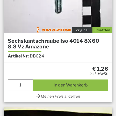
original
Ersatzteil
Sechskantschraube Iso 4014 8X60
8.8 Vz Amazone
Artikel Nr:
DB024
€
1,26
inkl. MwSt.
In den Warenkorb
Meinen Preis anzeigen