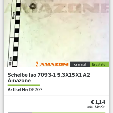
original
Ersatzteil
Scheibe Iso 7093-1 5,3X15X1 A2
Amazone
Artikel Nr:
DF207
€
1,14
inkl. MwSt.