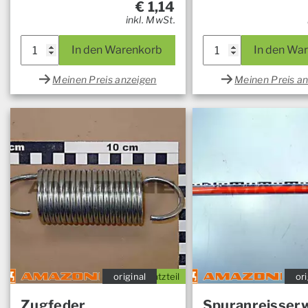
€
1,14
inkl. MwSt.
In den Warenkorb
In den Wa
Meinen Preis anzeigen
Meinen Preis a
original
Ersatzteil
ori
Zugfeder
Spuranreisserw