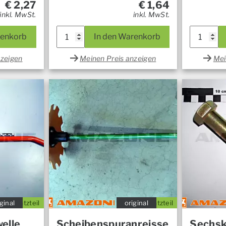
€
2,27
€
1,64
inkl. MwSt.
inkl. MwSt.
renkorb
In den Warenkorb
nzeigen
Meinen Preis anzeigen
Mei
ginal
Ersatzteil
original
Ersatzteil
elle
Scheibenspuranreisse
Sechsk