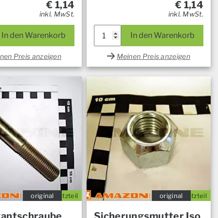
€
1,14
€
1,14
inkl. MwSt.
inkl. MwSt.
In den Warenkorb
In den Warenkorb
nen Preis anzeigen
Meinen Preis anzeigen
original
Ersatzteil
original
Ersatzteil
antschraube
Sicherungsmutter Iso