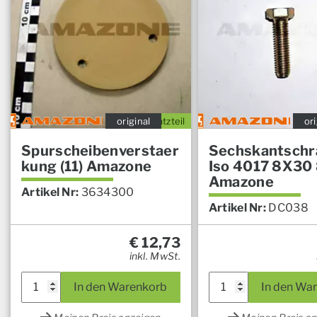
original
Ersatzteil
ori
Spurscheibenverstaer
Sechskantschr
kung (11) Amazone
Iso 4017 8X30 
Amazone
Artikel Nr:
3634300
Artikel Nr:
DC038
€
12,73
inkl. MwSt.
In den Warenkorb
In den Wa