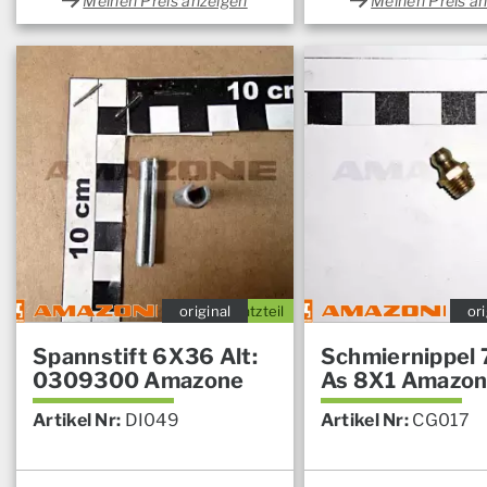
Meinen Preis anzeigen
Meinen Preis a
original
Ersatzteil
ori
Spannstift 6X36 Alt:
Schmiernippel 
0309300 Amazone
As 8X1 Amazo
Artikel Nr:
DI049
Artikel Nr:
CG017