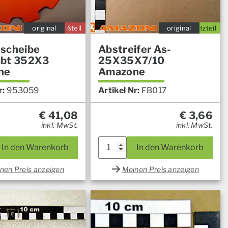
original
Verschleißteil
original
Ersatzteil
scheibe
Abstreifer As-
lbt 352X3
25X35X7/10
ne
Amazone
r:
953059
Artikel Nr:
FB017
€
41,08
€
3,66
inkl. MwSt.
inkl. MwSt.
In den Warenkorb
In den Warenkorb
nen Preis anzeigen
Meinen Preis anzeigen