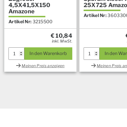
4,5X41,5X150
25X725 Amaz
Amazone
Artikel Nr:
360330
Artikel Nr:
3215500
€
10,84
inkl. MwSt.
In den Warenkorb
In den Wa
Meinen Preis anzeigen
Meinen Preis a