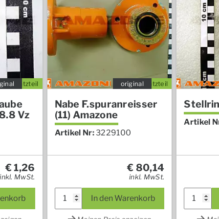
ginal
Ersatzteil
original
Ersatzteil
aube
Nabe F.spuranreisser
Stellr
8.8 Vz
(11) Amazone
Artikel N
Artikel Nr:
3229100
€
1,26
€
80,14
inkl. MwSt.
inkl. MwSt.
renkorb
In den Warenkorb