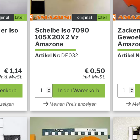
ginal
Ersatzteil
original
Ersatzteil
er Iso
Scheibe Iso 7090
Zacken
105X20X2 Vz
Gewoe
Amazone
Amazo
Artikel Nr:
DF032
Artikel N
€
1,14
€
0,50
inkl. MwSt.
inkl. MwSt.
renkorb
In den Warenkorb
nzeigen
Meinen Preis anzeigen
Mei