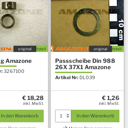
original
Ersatzteil
original
Ersatzteil
ing Amazone
Passscheibe Din 988
26X 37X1 Amazone
r:
3267100
Artikel Nr:
DL039
€
18,28
€
1,26
inkl. MwSt.
inkl. MwSt.
In den Warenkorb
In den Warenkorb