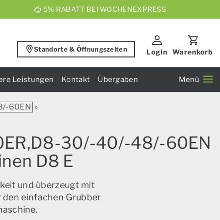
5% RABATT BEI WOCHENEXPRESS
Standorte & Öffnungszeiten
Login
Warenkorb
ere Leistungen
Kontakt
Übergaben
Menü
8/-60EN
»
40ER,D8-30/-40/-48/-60EN
hinen D8 E
keit und überzeugt mit
ür den einfachen Grubber
maschine.