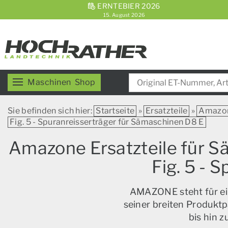
ERNTEBIER 2026
15. August 2026
Maschinen
Shop
Sie befinden sich hier:
Startseite
»
Ersatzteile
»
Amazo
Fig. 5 - Spuranreisserträger für Sämaschinen D8 E
Amazone Ersatzteile für
Fig. 5 - 
AMAZONE steht für ein
seiner breiten Produktp
bis hin 