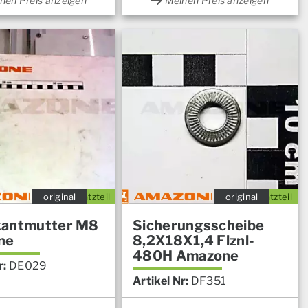
nen Preis anzeigen
Meinen Preis anzeigen
original
Ersatzteil
original
Ersatzteil
kantmutter M8
Sicherungsscheibe
ne
8,2X18X1,4 Flznl-
480H Amazone
r:
DE029
Artikel Nr:
DF351