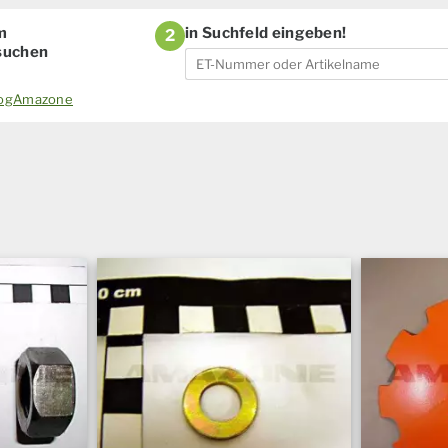
m
in Suchfeld eingeben!
2
 suchen
alogAmazone