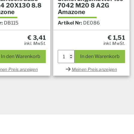
14 20X130 8.8
7042 M20 8 A2G
azone
Amazone
r:
DB115
Artikel Nr:
DE086
€
3,41
€
1,51
inkl. MwSt.
inkl. MwSt.
In den Warenkorb
In den Warenkorb
nen Preis anzeigen
Meinen Preis anzeigen