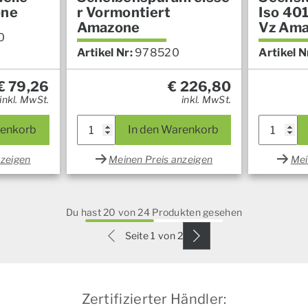
one
r Vormontiert
Iso 40
Amazone
Vz Am
0
Artikel Nr:
978520
Artikel N
€
79,26
€
226,80
inkl. MwSt.
inkl. MwSt.
renkorb
In den Warenkorb
nzeigen
Meinen Preis anzeigen
Mei
Du hast 20 von 24 Produkten gesehen
Seite 1 von 2
Zertifizierter Händler: