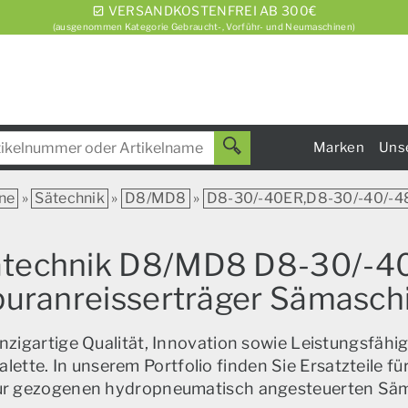
VERSANDKOSTENFREI AB 300€
(ausgenommen Kategorie Gebraucht-, Vorführ- und Neumaschinen)
Marken
Uns
ne
»
Sätechnik
»
D8/MD8
»
D8-30/-40ER,D8-30/-40/-4
 Sätechnik D8/MD8 D8-30/-
Spuranreisserträger Sämasc
zigartige Qualität, Innovation sowie Leistungsfähig
alette. In unserem Portfolio finden Sie Ersatzteile f
zur gezogenen hydropneumatisch angesteuerten Sä