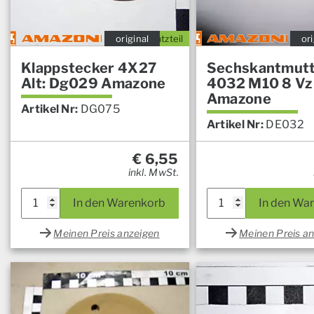
original
Ersatzteil
ori
Klappstecker 4X27
Sechskantmutt
Alt: Dg029 Amazone
4032 M10 8 Vz
Amazone
Artikel Nr:
DG075
Artikel Nr:
DE032
€
6,55
inkl. MwSt.
In den Warenkorb
In den Wa
Meinen Preis anzeigen
Meinen Preis a