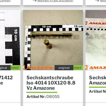
nzeigen
Meinen Preis anzeigen
Mei
ginal
Ersatzteil
original
Ersatzteil
71412
Sechskantschraube
Sechs
ne
Iso 4014 10X120 8.8
Amazo
Vz Amazone
Artikel N
Artikel Nr:
DB055