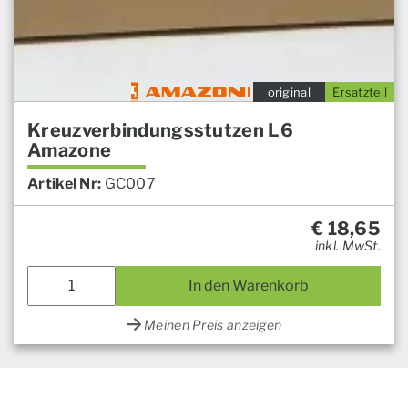
original
Ersatzteil
Kreuzverbindungsstutzen L6
Amazone
Artikel Nr:
GC007
€
18,65
inkl. MwSt.
In den Warenkorb
Meinen Preis anzeigen