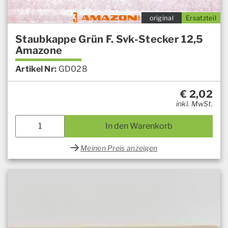
original
Ersatzteil
Staubkappe Grün F. Svk-Stecker 12,5
Amazone
Artikel Nr:
GD028
€
2,02
inkl. MwSt.
In den Warenkorb
Meinen Preis anzeigen