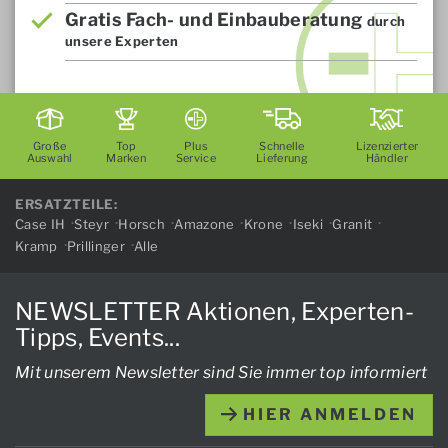
Gratis Fach- und Einbauberatung
durch
unsere Experten
Große
Top
Plus
Schnelle
Lizenzierter
Auswahl
Marken
Service
Lieferung
Händler
ERSATZTEILE:
Case IH
Steyr
Horsch
Amazone
Krone
Iseki
Granit
Kramp
Prillinger
Alle
NEWSLETTER Aktionen, Experten-
Tipps, Events...
Mit unserem Newsletter sind Sie immer top informiert
HIER ANMELDEN