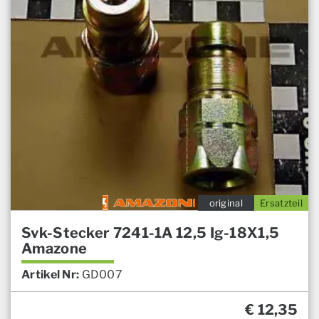
original
Ersatzteil
Svk-Stecker 7241-1A 12,5 Ig-18X1,5
Amazone
Artikel Nr:
GD007
€
12,35