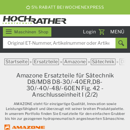
5% RABATT BEI WOCHENEXPRESS
Toggle
Login
MENÜ
Maschinen
Shop
navigati
Startseite
»
Ersatzteile
»
Amazone
»
Sätechnik
»
D8
Amazone Ersatzteile für Sätechnik
D8/MD8 D8-30/-40ER,D8-
30/-40/-48/-60EN Fig. 42 -
Anschlusseinheit I (2/2)
AMAZONE steht für einzigartige Qualität, Innovation sowie
Leistungsfähigkeit und überzeugt mit seiner breiten Produktpalette.
In unserem Portfolio finden Sie Ersatzteile für den einfachen Grubber
bis hin zur gezogenen hydropneumatisch angesteuerten Sämaschine.