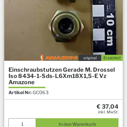
original
Ersatzteil
Einschraubstutzen Gerade M. Drossel
Iso 8434-1-Sds-L6Xm18X1,5-E Vz
Amazone
Artikel Nr:
GC063
€
37,04
inkl. MwSt.
In den Warenkorb