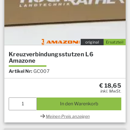
original
Ersatzteil
Kreuzverbindungsstutzen L6
Amazone
Artikel Nr:
GC007
€
18,65
inkl. MwSt.
In den Warenkorb
Meinen Preis anzeigen