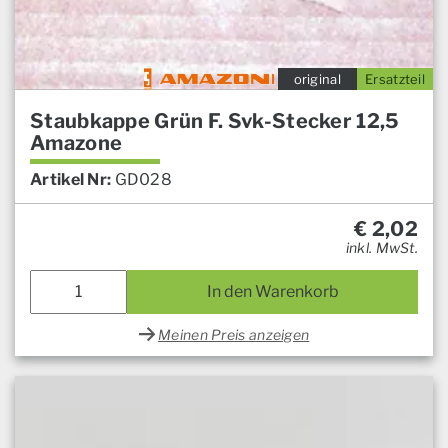
original
Ersatzteil
Staubkappe Grün F. Svk-Stecker 12,5
Amazone
Artikel Nr:
GD028
€
2,02
inkl. MwSt.
In den Warenkorb
Meinen Preis anzeigen