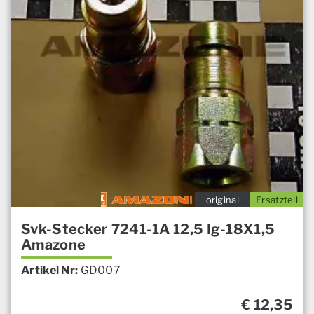
original
Ersatzteil
Svk-Stecker 7241-1A 12,5 Ig-18X1,5
Amazone
Artikel Nr:
GD007
€
12,35