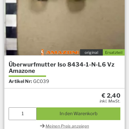
original
Ersatzteil
Überwurfmutter Iso 8434-1-N-L6 Vz
Amazone
Artikel Nr:
GC039
€
2,40
inkl. MwSt.
In den Warenkorb
Meinen Preis anzeigen