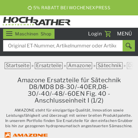
5% RABATT BEI WOCHENEXPRESS
Toggle
Login
MENÜ
Maschinen
Shop
navigati
Startseite
»
Ersatzteile
»
Amazone
»
Sätechnik
»
D8
Amazone Ersatzteile für Sätechnik
D8/MD8 D8-30/-40ER,D8-
30/-40/-48/-60EN Fig. 40 -
Anschlusseinheit I (1/2)
AMAZONE steht für einzigartige Qualität, Innovation sowie
Leistungsfähigkeit und überzeugt mit seiner breiten Produktpalette.
In unserem Portfolio finden Sie Ersatzteile für den einfachen Grubber
bis hin zur gezogenen hydropneumatisch angesteuerten Sämaschine.