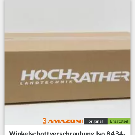
original
Ersatzteil
Winkelschottverschraubung Iso 8434-