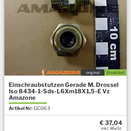
original
Ersatzteil
Einschraubstutzen Gerade M. Drossel
Iso 8434-1-Sds-L6Xm18X1,5-E Vz
Amazone
Artikel Nr:
GC063
€
37,04
inkl. MwSt.