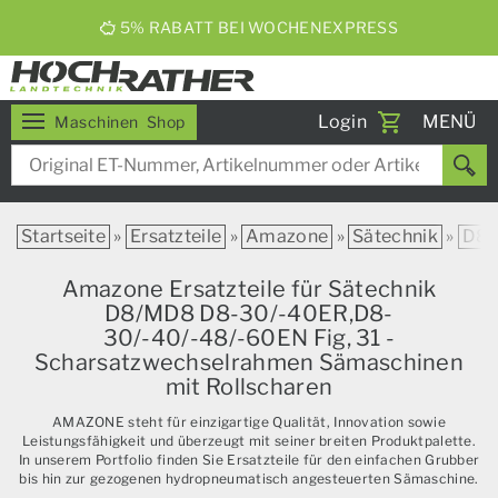
5% RABATT BEI WOCHENEXPRESS
Toggle
Login
MENÜ
Maschinen
Shop
navigati
Startseite
»
Ersatzteile
»
Amazone
»
Sätechnik
»
D8
Amazone Ersatzteile für Sätechnik
D8/MD8 D8-30/-40ER,D8-
30/-40/-48/-60EN Fig, 31 -
Scharsatzwechselrahmen Sämaschinen
mit Rollscharen
AMAZONE steht für einzigartige Qualität, Innovation sowie
Leistungsfähigkeit und überzeugt mit seiner breiten Produktpalette.
In unserem Portfolio finden Sie Ersatzteile für den einfachen Grubber
bis hin zur gezogenen hydropneumatisch angesteuerten Sämaschine.