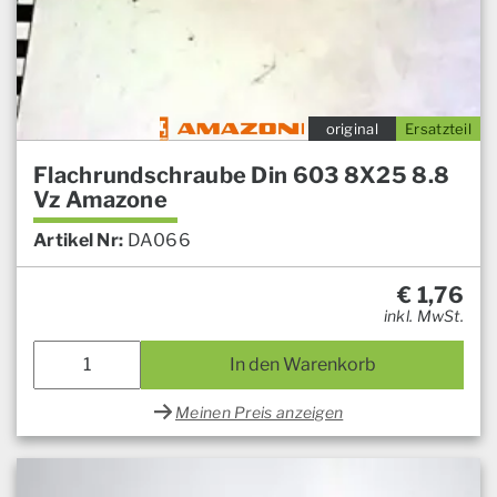
original
Ersatzteil
Flachrundschraube Din 603 8X25 8.8
Vz Amazone
Artikel Nr:
DA066
€
1,76
inkl. MwSt.
In den Warenkorb
Meinen Preis anzeigen