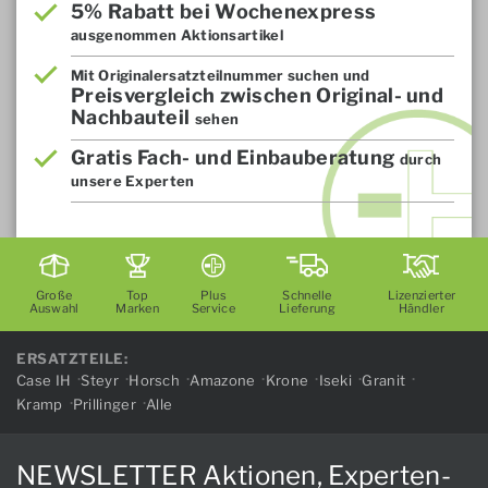
5% Rabatt bei Wochenexpress
ausgenommen Aktionsartikel
Mit Originalersatzteilnummer suchen und
Preisvergleich zwischen Original- und
Nachbauteil
sehen
Gratis Fach- und Einbauberatung
durch
unsere Experten
Große
Top
Plus
Schnelle
Lizenzierter
Auswahl
Marken
Service
Lieferung
Händler
ERSATZTEILE:
Case IH
Steyr
Horsch
Amazone
Krone
Iseki
Granit
Kramp
Prillinger
Alle
NEWSLETTER Aktionen, Experten-