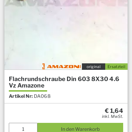
original
Ersatzteil
Flachrundschraube Din 603 8X30 4.6
Vz Amazone
Artikel Nr:
DA068
€
1,64
inkl. MwSt.
In den Warenkorb