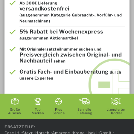
Ab 300€ Lieferung
versandkostenfrei
(ausgenommen Kategorie Gebraucht-, Vorführ- und
Neumaschinen)
5% Rabatt bei Wochenexpress
ausgenommen Aktionsartikel
Mit Originalersatzteilnummer suchen und
Preisvergleich zwischen Original- und
Nachbauteil
sehen
Gratis Fach- und Einbauberatung
durch
unsere Experten
Große
Top
Plus
Schnelle
Lizenzierter
Auswahl
Marken
Service
Lieferung
Händler
ERSATZTEILE:
Case IH
Steyr
Horsch
Amazone
Krone
Iseki
Granit