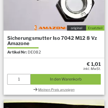
original
Ersatzteil
Sicherungsmutter Iso 7042 M12 8 Vz
Amazone
Artikel Nr:
DE082
€
1,01
inkl. MwSt.
In den Warenkorb
Meinen Preis anzeigen