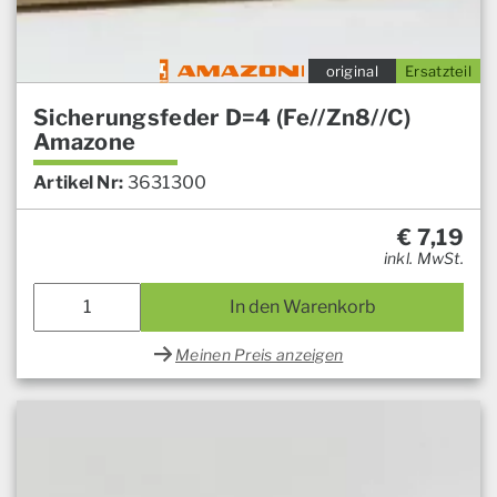
original
Ersatzteil
Sicherungsfeder D=4 (Fe//Zn8//C)
Amazone
Artikel Nr:
3631300
€
7,19
inkl. MwSt.
In den Warenkorb
Meinen Preis anzeigen