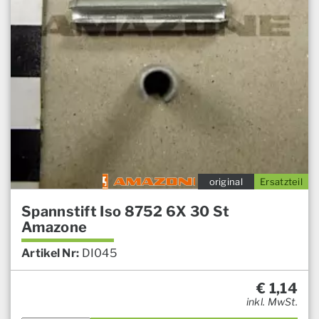
original
Ersatzteil
Spannstift Iso 8752 6X 30 St
Amazone
Artikel Nr:
DI045
€
1,14
inkl. MwSt.