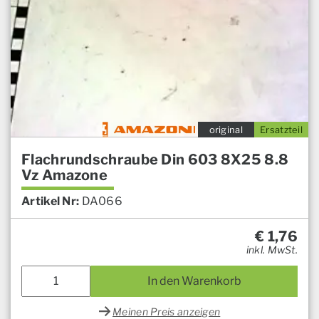
original
Ersatzteil
Flachrundschraube Din 603 8X25 8.8
Vz Amazone
Artikel Nr:
DA066
€
1,76
inkl. MwSt.
In den Warenkorb
Meinen Preis anzeigen