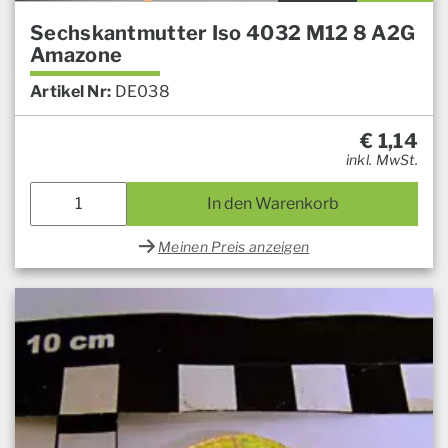
Sechskantmutter Iso 4032 M12 8 A2G
Amazone
Artikel Nr:
DE038
€
1,14
inkl. MwSt.
In den Warenkorb
Meinen Preis anzeigen