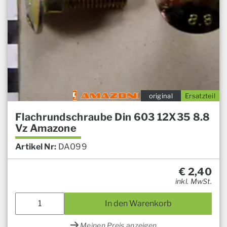
original
Ersatzteil
Flachrundschraube Din 603 12X35 8.8
Vz Amazone
Artikel Nr:
DA099
€
2,40
inkl. MwSt.
In den Warenkorb
Meinen Preis anzeigen