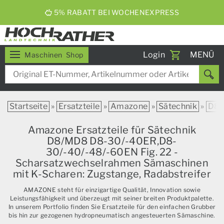
ERNTEBIER 2026
Toggle
Login
MENÜ
Maschinen
Shop
navigati
Startseite
»
Ersatzteile
»
Amazone
»
Sätechnik
»
D8
Amazone Ersatzteile für Sätechnik
D8/MD8 D8-30/-40ER,D8-
30/-40/-48/-60EN Fig. 22 -
Scharsatzwechselrahmen Sämaschinen
mit K-Scharen: Zugstange, Radabstreifer
AMAZONE steht für einzigartige Qualität, Innovation sowie
Leistungsfähigkeit und überzeugt mit seiner breiten Produktpalette.
In unserem Portfolio finden Sie Ersatzteile für den einfachen Grubber
bis hin zur gezogenen hydropneumatisch angesteuerten Sämaschine.