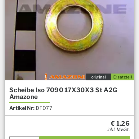
original
Ersatzteil
Scheibe Iso 7090 17X30X3 St A2G
Amazone
Artikel Nr:
DF077
€
1,26
inkl. MwSt.