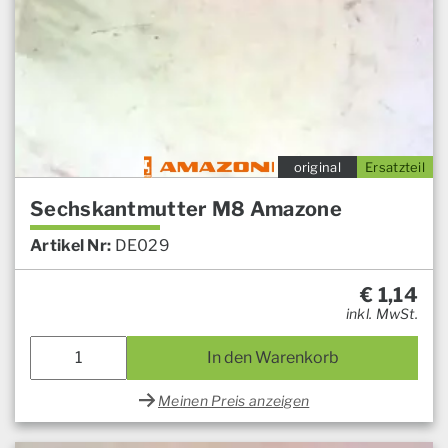
original
Ersatzteil
Sechskantmutter M8 Amazone
Artikel Nr:
DE029
€
1,14
inkl. MwSt.
In den Warenkorb
Meinen Preis anzeigen