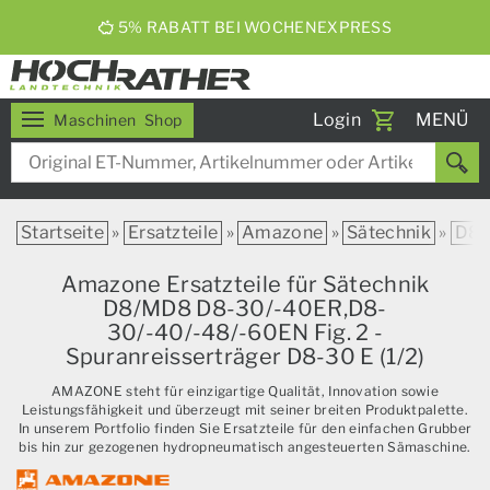
5% RABATT BEI WOCHENEXPRESS
Toggle
Login
MENÜ
Maschinen
Shop
navigati
Startseite
»
Ersatzteile
»
Amazone
»
Sätechnik
»
D8
Amazone Ersatzteile für Sätechnik
D8/MD8 D8-30/-40ER,D8-
30/-40/-48/-60EN Fig. 2 -
Spuranreisserträger D8-30 E (1/2)
AMAZONE steht für einzigartige Qualität, Innovation sowie
Leistungsfähigkeit und überzeugt mit seiner breiten Produktpalette.
In unserem Portfolio finden Sie Ersatzteile für den einfachen Grubber
bis hin zur gezogenen hydropneumatisch angesteuerten Sämaschine.