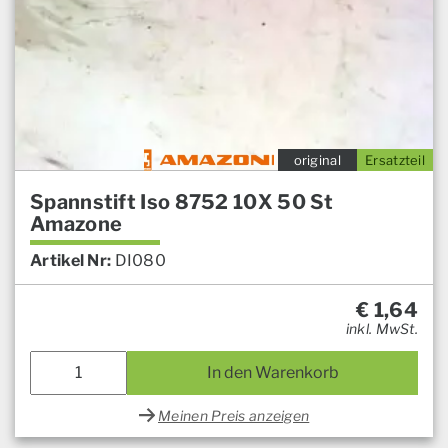
original
Ersatzteil
Spannstift Iso 8752 10X 50 St
Amazone
Artikel Nr:
DI080
€
1,64
inkl. MwSt.
In den Warenkorb
Meinen Preis anzeigen