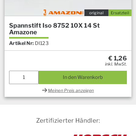
original
Ersatzteil
Spannstift Iso 8752 10X 14 St
Amazone
Artikel Nr:
DI123
€
1,26
inkl. MwSt.
In den Warenkorb
Meinen Preis anzeigen
Zertifizierter Händler: