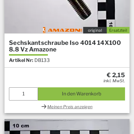
original
Ersatzteil
Sechskantschraube Iso 4014 14X100
8.8 Vz Amazone
Artikel Nr:
DB133
€
2,15
inkl. MwSt.
In den Warenkorb
Meinen Preis anzeigen