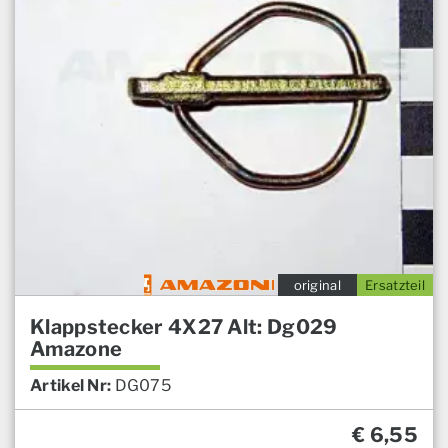
original
Ersatzteil
Klappstecker 4X27 Alt: Dg029
Amazone
Artikel Nr:
DG075
€
6,55