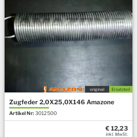
original
Ersatzteil
Zugfeder 2,0X25,0X146 Amazone
Artikel Nr:
3012500
€
12,23
inkl. MwSt.