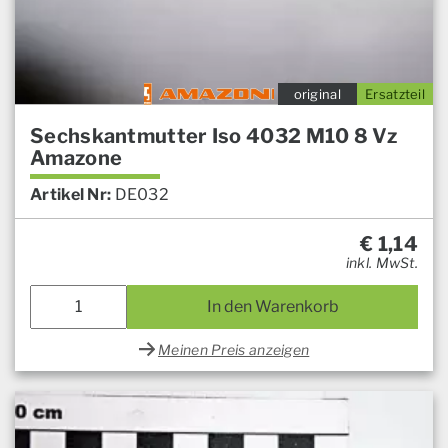
original
Ersatzteil
Sechskantmutter Iso 4032 M10 8 Vz
Amazone
Artikel Nr:
DE032
€
1,14
inkl. MwSt.
In den Warenkorb
Meinen Preis anzeigen