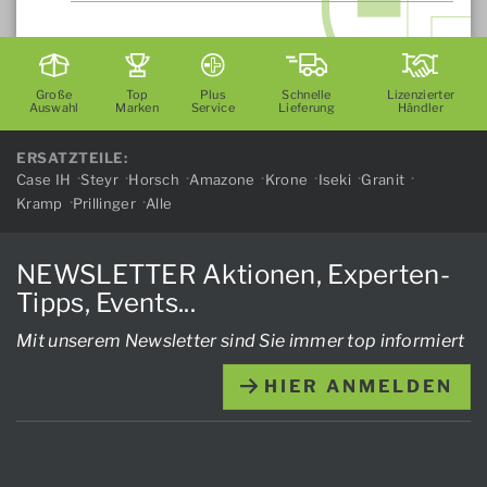
Große
Top
Plus
Schnelle
Lizenzierter
Auswahl
Marken
Service
Lieferung
Händler
ERSATZTEILE:
Case IH
Steyr
Horsch
Amazone
Krone
Iseki
Granit
Kramp
Prillinger
Alle
NEWSLETTER Aktionen, Experten-
Tipps, Events...
Mit unserem Newsletter sind Sie immer top informiert
HIER ANMELDEN