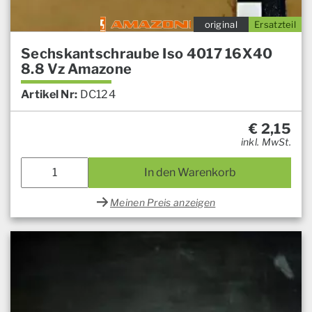
original
Ersatzteil
Sechskantschraube Iso 4017 16X40
8.8 Vz Amazone
Artikel Nr:
DC124
€
2,15
inkl. MwSt.
In den Warenkorb
Meinen Preis anzeigen