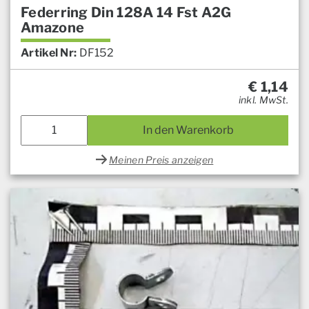
Federring Din 128A 14 Fst A2G
Amazone
Artikel Nr:
DF152
€
1,14
inkl. MwSt.
In den Warenkorb
Meinen Preis anzeigen