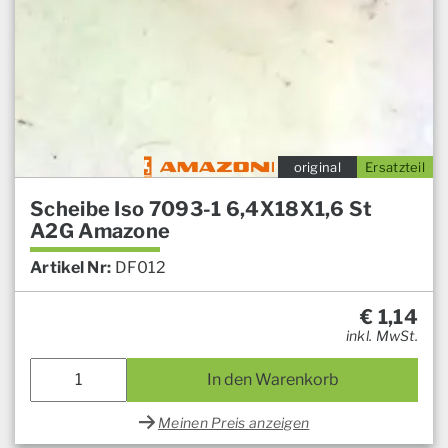
original
Ersatzteil
Scheibe Iso 7093-1 6,4X18X1,6 St
A2G Amazone
Artikel Nr:
DF012
€
1,14
inkl. MwSt.
In den Warenkorb
Meinen Preis anzeigen