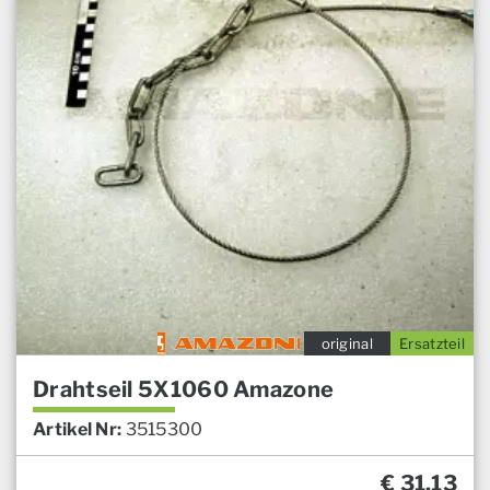
original
Ersatzteil
Drahtseil 5X1060 Amazone
Artikel Nr:
3515300
€
31,13