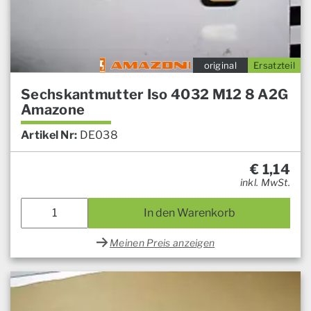
original
Ersatzteil
Sechskantmutter Iso 4032 M12 8 A2G
Amazone
Artikel Nr:
DE038
€
1,14
inkl. MwSt.
In den Warenkorb
Meinen Preis anzeigen