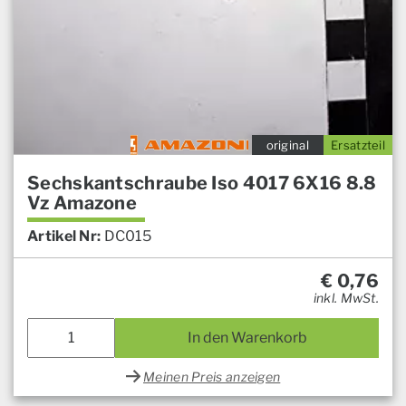
original
Ersatzteil
Sechskantschraube Iso 4017 6X16 8.8
Vz Amazone
Artikel Nr:
DC015
€
0,76
inkl. MwSt.
In den Warenkorb
Meinen Preis anzeigen