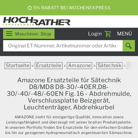
5% RABATT BEI WOCHENEXPRESS
Toggle
Login
MENÜ
Maschinen
Shop
navigati
Startseite
»
Ersatzteile
»
Amazone
»
Sätechnik
»
D8
Amazone Ersatzteile für Sätechnik
D8/MD8 D8-30/-40ER,D8-
30/-40/-48/-60EN Fig. 16 - Abdrehmulde,
Verschlussplatte Beizgerät,
Leuchtenträger, Abdrehkurbel
AMAZONE steht für einzigartige Qualität, Innovation sowie
Leistungsfähigkeit und überzeugt mit seiner breiten Produktpalette.
In unserem Portfolio finden Sie Ersatzteile für den einfachen Grubber
bis hin zur gezogenen hydropneumatisch angesteuerten Sämaschine.