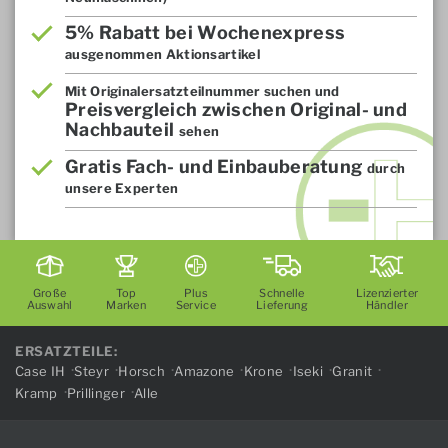
5% Rabatt bei Wochenexpress
ausgenommen Aktionsartikel
Mit Originalersatzteilnummer suchen und
Preisvergleich zwischen Original- und
Nachbauteil
sehen
Gratis Fach- und Einbauberatung
durch
unsere Experten
Große
Top
Plus
Schnelle
Lizenzierter
Auswahl
Marken
Service
Lieferung
Händler
ERSATZTEILE:
Case IH
Steyr
Horsch
Amazone
Krone
Iseki
Granit
Kramp
Prillinger
Alle