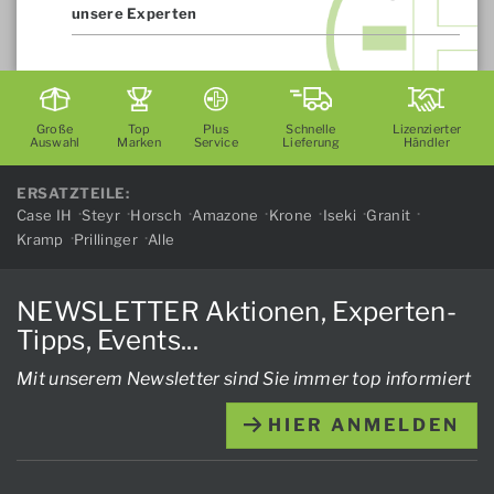
unsere Experten
Große
Top
Plus
Schnelle
Lizenzierter
Auswahl
Marken
Service
Lieferung
Händler
ERSATZTEILE:
Case IH
Steyr
Horsch
Amazone
Krone
Iseki
Granit
Kramp
Prillinger
Alle
NEWSLETTER Aktionen, Experten-
Tipps, Events...
Mit unserem Newsletter sind Sie immer top informiert
HIER ANMELDEN