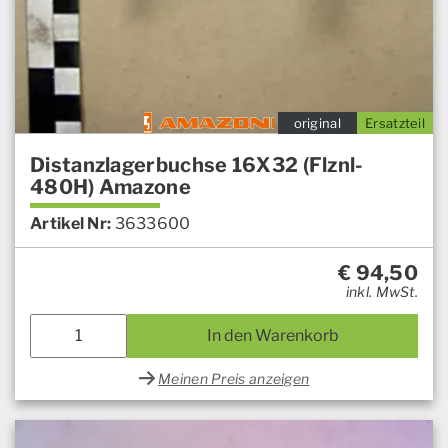
original
Ersatzteil
Distanzlagerbuchse 16X32 (Flznl-
480H) Amazone
Artikel Nr:
3633600
€
94,50
inkl. MwSt.
In den Warenkorb
Meinen Preis anzeigen