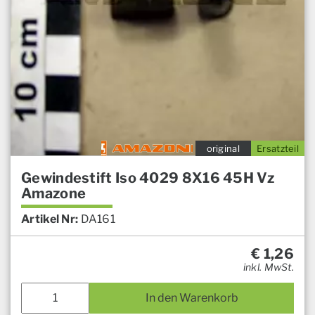
original
Ersatzteil
Gewindestift Iso 4029 8X16 45H Vz
Amazone
Artikel Nr:
DA161
€
1,26
inkl. MwSt.
In den Warenkorb