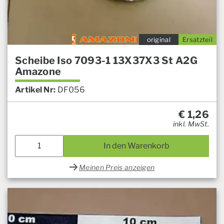
original
Ersatzteil
Scheibe Iso 7093-1 13X37X3 St A2G
Amazone
Artikel Nr:
DF056
€
1,26
inkl. MwSt.
In den Warenkorb
Meinen Preis anzeigen