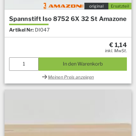
original
Ersatzteil
Spannstift Iso 8752 6X 32 St Amazone
Artikel Nr:
DI047
€
1,14
inkl. MwSt.
In den Warenkorb
Meinen Preis anzeigen