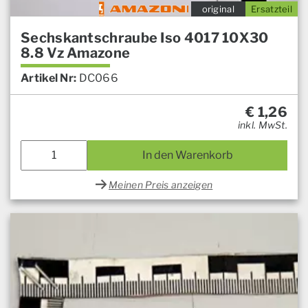
original
Ersatzteil
Sechskantschraube Iso 4017 10X30
8.8 Vz Amazone
Artikel Nr:
DC066
€
1,26
inkl. MwSt.
In den Warenkorb
Meinen Preis anzeigen