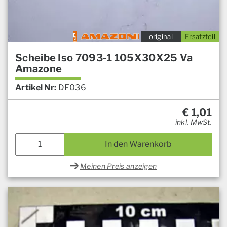
original
Ersatzteil
Scheibe Iso 7093-1 105X30X25 Va
Amazone
Artikel Nr:
DF036
€
1,01
inkl. MwSt.
In den Warenkorb
Meinen Preis anzeigen