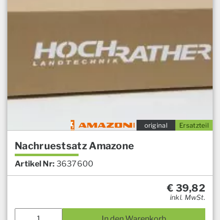
original
Ersatzteil
Nachruestsatz Amazone
Artikel Nr:
3637600
€
39,82
inkl. MwSt.
In den Warenkorb