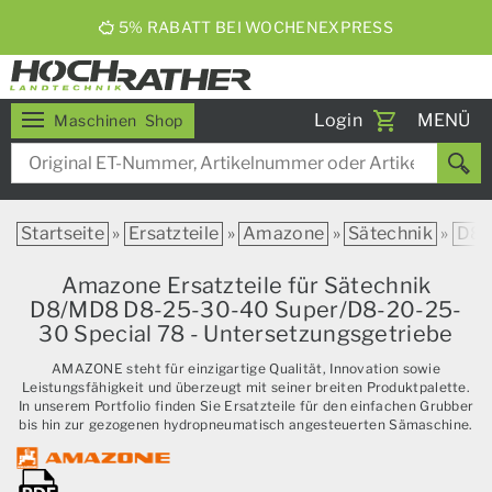
ERNTEBIER 2026
Toggle
Login
MENÜ
Maschinen
Shop
navigati
Startseite
»
Ersatzteile
»
Amazone
»
Sätechnik
»
D8
Amazone Ersatzteile für Sätechnik
D8/MD8 D8-25-30-40 Super/D8-20-25-
30 Special 78 - Untersetzungsgetriebe
AMAZONE steht für einzigartige Qualität, Innovation sowie
Leistungsfähigkeit und überzeugt mit seiner breiten Produktpalette.
In unserem Portfolio finden Sie Ersatzteile für den einfachen Grubber
bis hin zur gezogenen hydropneumatisch angesteuerten Sämaschine.