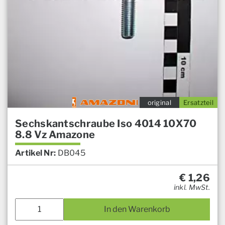
original
Ersatzteil
Sechskantschraube Iso 4014 10X70
8.8 Vz Amazone
Artikel Nr:
DB045
€
1,26
inkl. MwSt.
In den Warenkorb