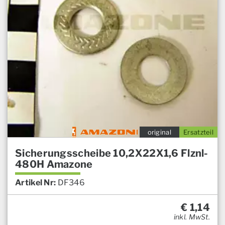
original
Ersatzteil
Sicherungsscheibe 10,2X22X1,6 Flznl-
480H Amazone
Artikel Nr:
DF346
€
1,14
inkl. MwSt.