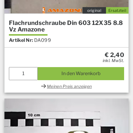
original
Ersatzteil
Flachrundschraube Din 603 12X35 8.8
Vz Amazone
Artikel Nr:
DA099
€
2,40
inkl. MwSt.
In den Warenkorb
Meinen Preis anzeigen