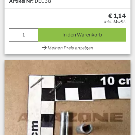
Artikel Nr:
DE038
€
1,14
inkl. MwSt.
In den Warenkorb
Meinen Preis anzeigen