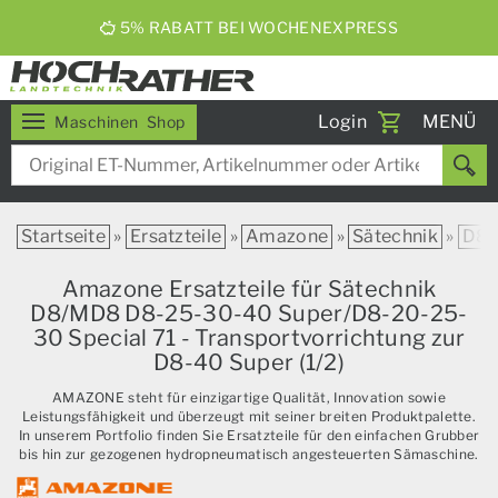
5% RABATT BEI WOCHENEXPRESS
Toggle
Login
MENÜ
Maschinen
Shop
navigati
Startseite
»
Ersatzteile
»
Amazone
»
Sätechnik
»
D8
Amazone Ersatzteile für Sätechnik
D8/MD8 D8-25-30-40 Super/D8-20-25-
30 Special 71 - Transportvorrichtung zur
D8-40 Super (1/2)
AMAZONE steht für einzigartige Qualität, Innovation sowie
Leistungsfähigkeit und überzeugt mit seiner breiten Produktpalette.
In unserem Portfolio finden Sie Ersatzteile für den einfachen Grubber
bis hin zur gezogenen hydropneumatisch angesteuerten Sämaschine.