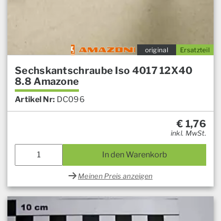
original
Ersatzteil
Sechskantschraube Iso 4017 12X40
8.8 Amazone
Artikel Nr:
DC096
€
1,76
inkl. MwSt.
In den Warenkorb
Meinen Preis anzeigen