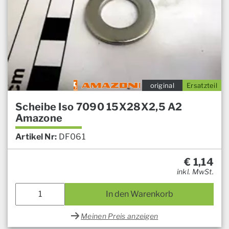
original
Ersatzteil
Scheibe Iso 7090 15X28X2,5 A2
Amazone
Artikel Nr:
DF061
€
1,14
inkl. MwSt.
In den Warenkorb
Meinen Preis anzeigen