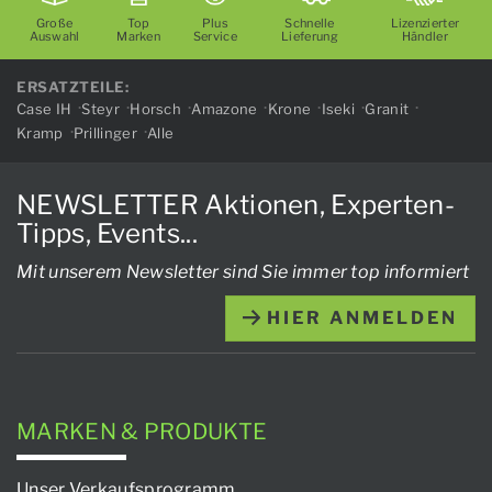
Große
Top
Plus
Schnelle
Lizenzierter
Auswahl
Marken
Service
Lieferung
Händler
ERSATZTEILE:
Case IH
Steyr
Horsch
Amazone
Krone
Iseki
Granit
Kramp
Prillinger
Alle
NEWSLETTER Aktionen, Experten-
Tipps, Events...
Mit unserem Newsletter sind Sie immer top informiert
HIER ANMELDEN
MARKEN & PRODUKTE
Unser Verkaufsprogramm