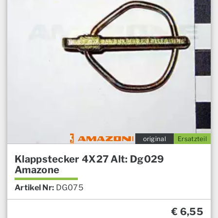
original
Ersatzteil
Klappstecker 4X27 Alt: Dg029
Amazone
Artikel Nr:
DG075
€
6,55