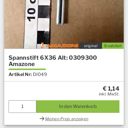
original
Ersatzteil
Spannstift 6X36 Alt: 0309300
Amazone
Artikel Nr:
DI049
€
1,14
inkl. MwSt.
In den Warenkorb
Meinen Preis anzeigen