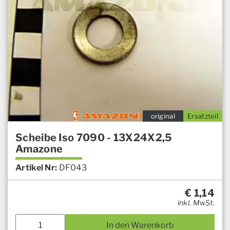
original
Ersatzteil
Scheibe Iso 7090 - 13X24X2,5
Amazone
Artikel Nr:
DF043
€
1,14
inkl. MwSt.
In den Warenkorb