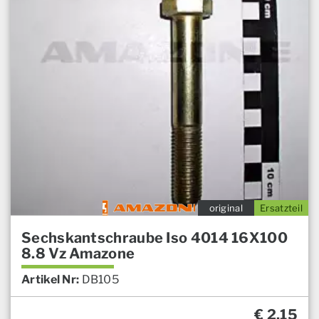
original
Ersatzteil
Sechskantschraube Iso 4014 16X100
8.8 Vz Amazone
Artikel Nr:
DB105
€
2,15